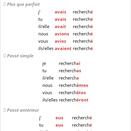
Plus que parfait
j'
avais
recherch
é
tu
avais
recherch
é
il/elle
avait
recherch
é
nous
avions
recherch
é
vous
aviez
recherch
é
ils/elles
avaient
recherch
é
Passé simple
je
recherch
ai
tu
recherch
as
il/elle
recherch
a
nous
recherch
âmes
vous
recherch
âtes
ils/elles
recherch
èrent
Passé antérieur
j'
eus
recherch
é
tu
eus
recherch
é