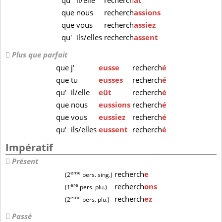
qu'
il/elle
recherch
ât
que
nous
recherch
assions
que
vous
recherch
assiez
qu'
ils/elles
recherch
assent
Plus que parfait
que
j'
eusse
recherch
é
que
tu
eusses
recherch
é
qu'
il/elle
eût
recherch
é
que
nous
eussions
recherch
é
que
vous
eussiez
recherch
é
qu'
ils/elles
eussent
recherch
é
Impératif
Présent
eme
recherch
e
(2
pers. sing.)
ere
recherch
ons
(1
pers. plu.)
eme
recherch
ez
(2
pers. plu.)
Passé