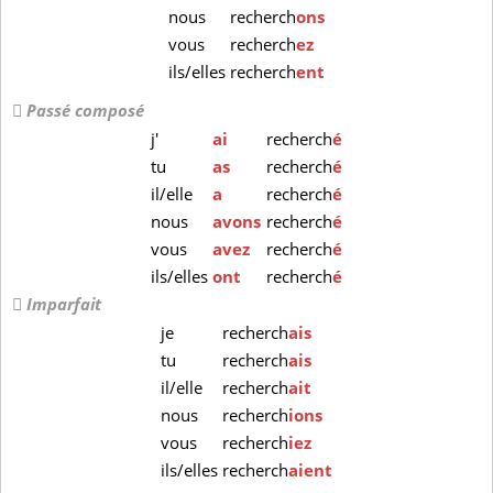
nous
recherch
ons
vous
recherch
ez
ils/elles
recherch
ent
Passé composé
j'
ai
recherch
é
tu
as
recherch
é
il/elle
a
recherch
é
nous
avons
recherch
é
vous
avez
recherch
é
ils/elles
ont
recherch
é
Imparfait
je
recherch
ais
tu
recherch
ais
il/elle
recherch
ait
nous
recherch
ions
vous
recherch
iez
ils/elles
recherch
aient