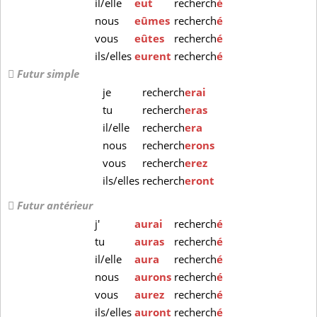
il/elle
eut
recherch
é
nous
eûmes
recherch
é
vous
eûtes
recherch
é
ils/elles
eurent
recherch
é
Futur simple
je
recherch
erai
tu
recherch
eras
il/elle
recherch
era
nous
recherch
erons
vous
recherch
erez
ils/elles
recherch
eront
Futur antérieur
j'
aurai
recherch
é
tu
auras
recherch
é
il/elle
aura
recherch
é
nous
aurons
recherch
é
vous
aurez
recherch
é
ils/elles
auront
recherch
é