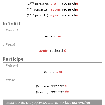
eme
aie
recherch
é
(2
pers. sing.)
ere
ayons
recherch
é
(1
pers. plu.)
eme
ayez
recherch
é
(2
pers. plu.)
Infinitif
Présent
recherch
er
Passé
avoir
recherch
é
Participe
Présent
recherch
ant
Passé
recherch
é
(Masculin)
recherch
ée
(Feminin)
Exerice de conjugaison sur le verbe
rechercher