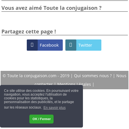
Vous avez aimé Toute la conjugaison ?
Partagez cette page !

Facebook

Twitter
© Toute la conjugaison.com - 2019 |
Qui sommes nous ?
|
Nous
contacter
|
Mentions Légales
|
Ce site utilise des cookies. En poursuivant votre
navigation, vous acceptez l'utilisation de
cookies pour les statistiques, la
personnalisation des publicités, et le partage
sur les réseaux sociaux.
En savoir plus
OK / Fermer