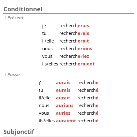
Conditionnel
Présent
je
recherch
erais
tu
recherch
erais
il/elle
recherch
erait
nous
recherch
erions
vous
recherch
eriez
ils/elles
recherch
eraient
Passé
j'
aurais
recherch
é
tu
aurais
recherch
é
il/elle
aurait
recherch
é
nous
aurions
recherch
é
vous
auriez
recherch
é
ils/elles
auraient
recherch
é
Subjonctif