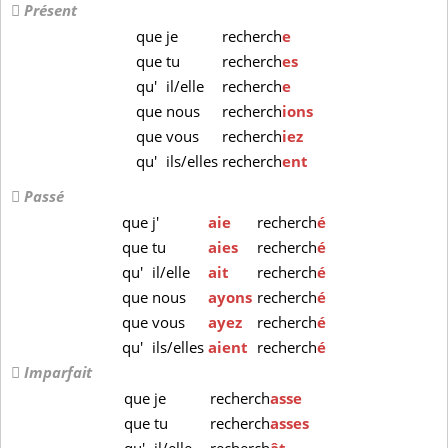
Présent
que
je
recherch
e
que
tu
recherch
es
qu'
il/elle
recherch
e
que
nous
recherch
ions
que
vous
recherch
iez
qu'
ils/elles
recherch
ent
Passé
que
j'
aie
recherch
é
que
tu
aies
recherch
é
qu'
il/elle
ait
recherch
é
que
nous
ayons
recherch
é
que
vous
ayez
recherch
é
qu'
ils/elles
aient
recherch
é
Imparfait
que
je
recherch
asse
que
tu
recherch
asses