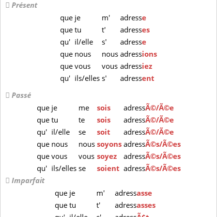
Présent
que
je
m'
adress
e
que
tu
t'
adress
es
qu'
il/elle
s'
adress
e
que
nous
nous
adress
ions
que
vous
vous
adress
iez
qu'
ils/elles
s'
adress
ent
Passé
que
je
me
sois
adress
Ã©/Ã©e
que
tu
te
sois
adress
Ã©/Ã©e
qu'
il/elle
se
soit
adress
Ã©/Ã©e
que
nous
nous
soyons
adress
Ã©s/Ã©es
que
vous
vous
soyez
adress
Ã©s/Ã©es
qu'
ils/elles
se
soient
adress
Ã©s/Ã©es
Imparfait
que
je
m'
adress
asse
que
tu
t'
adress
asses