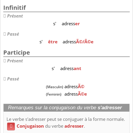
Infinitif
Présent
s'
adress
er
Passé
s'
être
adress
Ã©/Ã©e
Participe
Présent
s'
adress
ant
Passé
adress
Ã©
(Masculin)
adress
Ã©e
(Feminin)
Remarques sur la conjugaison du verbe
s'adresser
Le verbe s'adresser peut se conjuguer à la forme normale.
Conjugaison
du verbe
adresser
.
