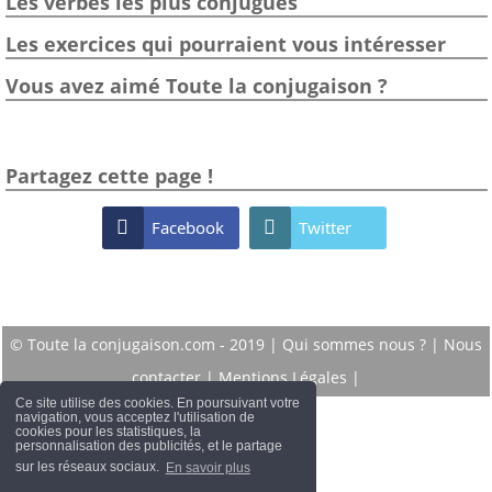
Les verbes les plus conjugués
Les exercices qui pourraient vous intéresser
Vous avez aimé Toute la conjugaison ?
Partagez cette page !

Facebook

Twitter
© Toute la conjugaison.com - 2019 |
Qui sommes nous ?
|
Nous
contacter
|
Mentions Légales
|
Ce site utilise des cookies. En poursuivant votre
navigation, vous acceptez l'utilisation de
cookies pour les statistiques, la
personnalisation des publicités, et le partage
sur les réseaux sociaux.
En savoir plus