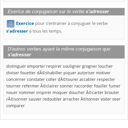
Exerice de conjugaison sur le verbe
s'adresser
Exercice
pour s'entrainer à conjuguer le verbe

s'adresser
à tous les temps.
D'autres verbes ayant la même conjugaison que
s'adresser
distinguer
emporter
respirer
souligner
grogner
loucher
diviser
fouetter
dÃ©shabiller
piquer
autoriser
motiver
concerner
constater
coller
dÃ©tourer
accabler
respecter
tourner
refermer
Ã©clairer
sonner
raccorder
fouiller
fumer
nouer
nommer
inspirer
moquer
doucher
Ã©carter
brouter
rÃ©sonner
sauver
redoubler
arracher
Ã©tonner
voiler
oser
comparer