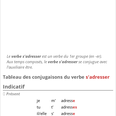
Le
verbe s'adresser
est un verbe du 1er groupe (en -er).
Aux temps composés, le
verbe s'adresser
se conjugue avec
l'auxiliaire être.
Tableau des conjugaisons du verbe
s'adresser
Indicatif
Présent
je
m'
adress
e
tu
t'
adress
es
il/elle
s'
adress
e