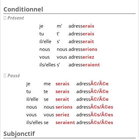
Conditionnel
Présent
je
m'
adress
erais
tu
t'
adress
erais
il/elle
s'
adress
erait
nous
nous
adress
erions
vous
vous
adress
eriez
ils/elles
s'
adress
eraient
Passé
je
me
serais
adress
Ã©/Ã©e
tu
te
serais
adress
Ã©/Ã©e
il/elle
se
serait
adress
Ã©/Ã©e
nous
nous
serions
adress
Ã©s/Ã©es
vous
vous
seriez
adress
Ã©s/Ã©es
ils/elles
se
seraient
adress
Ã©s/Ã©es
Subjonctif