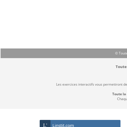
© Toute
Toute 
Les exercices interactifs vous permettront d
Toute la
Chaque
L'
Linstit.com