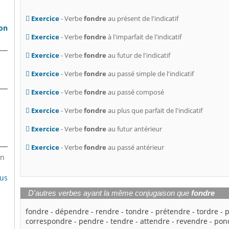
Exercice
- Verbe
fondre
au présent de l'indicatif
son
Exercice
- Verbe
fondre
à l'imparfait de l'indicatif
Exercice
- Verbe
fondre
au futur de l'indicatif
Exercice
- Verbe
fondre
au passé simple de l'indicatif
Exercice
- Verbe
fondre
au passé composé
Exercice
- Verbe
fondre
au plus que parfait de l'indicatif
Exercice
- Verbe
fondre
au futur antérieur
Exercice
- Verbe
fondre
au passé antérieur
en
lus
D'autres verbes ayant la même conjugaison que
fondre
fondre
-
dépendre
-
rendre
-
tondre
-
prétendre
-
tordre
-
correspondre
-
pendre
-
tendre
-
attendre
-
revendre
-
pon