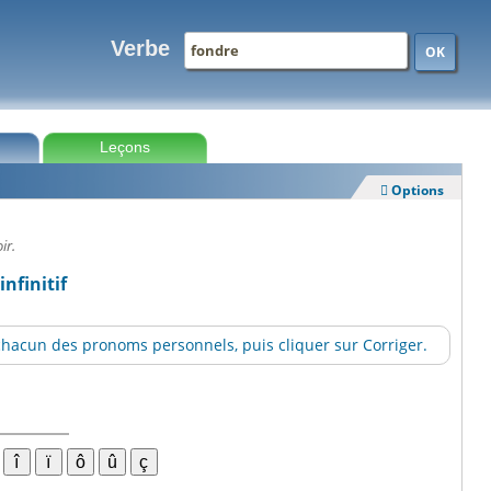
Verbe
OK
Leçons
Options

ir.
infinitif
hacun des pronoms personnels, puis cliquer sur Corriger.