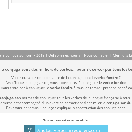
 la conjugaison.com - 2019 |
Qui sommes nous ?
|
Nous contacter
|
Mentions L
la conjugaison : des milliers de verbes... pour s'exercer par tous les t
Vous souhaitez tout connaitre de la conjugaison du
verbe fondre
?
Avec Toute la conjugaison, vous apprendrez à conjuguer le
verbe fondre
.
e vous entrainer à conjuguer le
verbe fondre
à tous les temps : présent, passé com
 conjugaison
permet de conjuguer tous les verbes de la langue française à tous 
 verbe est accompagné d'un exercice permettant d'assimiler la conjugaison du
Pour tous les temps, une leçon explique la construction des conjugaisons.
Nos autres sites éducatifs :
V
Anglais-verbes-irreguliers.com