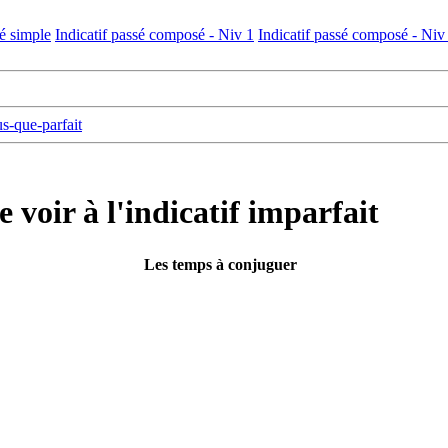
sé simple
Indicatif passé composé - Niv 1
Indicatif passé composé - Niv
us-que-parfait
 voir à l'indicatif imparfait
Les temps à conjuguer