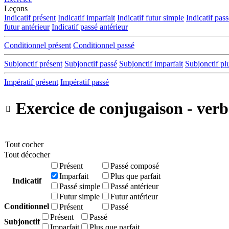
Leçons
Indicatif présent
Indicatif imparfait
Indicatif futur simple
Indicatif pas
futur antérieur
Indicatif passé antérieur
Conditionnel présent
Conditionnel passé
Subjonctif présent
Subjonctif passé
Subjonctif imparfait
Subjonctif pl
Impératif présent
Impératif passé
Exercice de conjugaison - verbe

Tout cocher
Tout décocher
Présent
Passé composé
Imparfait
Plus que parfait
Indicatif
Passé simple
Passé antérieur
Futur simple
Futur antérieur
Conditionnel
Présent
Passé
Présent
Passé
Subjonctif
Imparfait
Plus que parfait