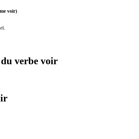
me voir)
el.
s du verbe
voir
ir