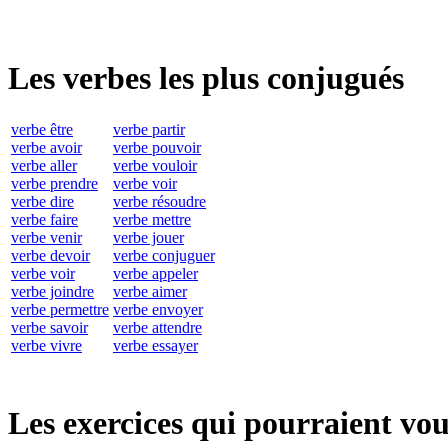
Les verbes les plus conjugués
verbe être
verbe partir
verbe avoir
verbe pouvoir
verbe aller
verbe vouloir
verbe prendre
verbe voir
verbe dire
verbe résoudre
verbe faire
verbe mettre
verbe venir
verbe jouer
verbe devoir
verbe conjuguer
verbe voir
verbe appeler
verbe joindre
verbe aimer
verbe permettre
verbe envoyer
verbe savoir
verbe attendre
verbe vivre
verbe essayer
Les exercices qui pourraient vou