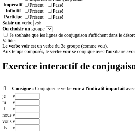
Impératif
Présent
Passé
Infinitif
Présent
Passé
Participe
Présent
Passé
Saisir un
verbe
Ou choisir un
groupe
Je souhaite que les lignes de conjugaison s'affichent dans le désor
Valider
Le
verbe voir
est un verbe du 3e groupe (comme voir).
Aux temps composés, le
verbe voir
se conjugue avec l'auxiliaire avoi
Exercice interactif de conjugais

Consigne :
Conjuguer le verbe
voir
à l'indicatif imparfait
avec 
je
v
tu
v
il
v
nous
v
vous
v
ils
v