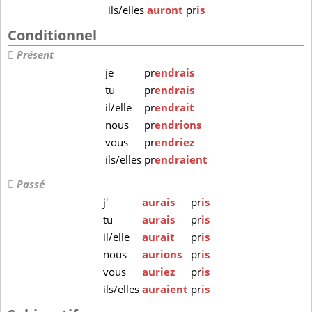
ils/elles
auront
pr
is
Conditionnel
Présent
je
pr
endrais
tu
pr
endrais
il/elle
pr
endrait
nous
pr
endrions
vous
pr
endriez
ils/elles
pr
endraient
Passé
j'
aurais
pr
is
tu
aurais
pr
is
il/elle
aurait
pr
is
nous
aurions
pr
is
vous
auriez
pr
is
ils/elles
auraient
pr
is