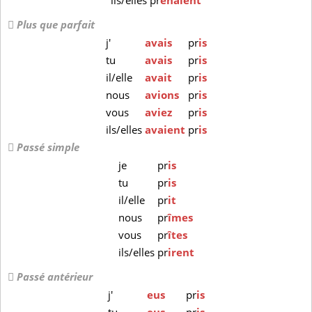
ils/elles
pr
enaient
Plus que parfait
j'
avais
pr
is
tu
avais
pr
is
il/elle
avait
pr
is
nous
avions
pr
is
vous
aviez
pr
is
ils/elles
avaient
pr
is
Passé simple
je
pr
is
tu
pr
is
il/elle
pr
it
nous
pr
îmes
vous
pr
îtes
ils/elles
pr
irent
Passé antérieur
j'
eus
pr
is