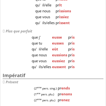
qu'
il/elle
pr
ît
que
nous
pr
issions
que
vous
pr
issiez
qu'
ils/elles
pr
issent
Plus que parfait
que
j'
eusse
pr
is
que
tu
eusses
pr
is
qu'
il/elle
eût
pr
is
que
nous
eussions
pr
is
que
vous
eussiez
pr
is
qu'
ils/elles
eussent
pr
is
Impératif
Présent
eme
pr
ends
(2
pers. sing.)
ere
pr
enons
(1
pers. plu.)
eme
pr
enez
(2
pers. plu.)