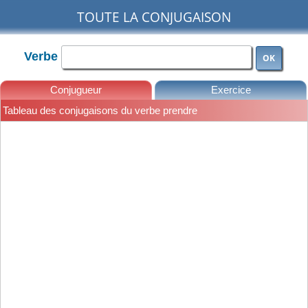
TOUTE LA CONJUGAISON
Verbe
OK
Conjugueur
Exercice
Tableau des conjugaisons du verbe prendre
Leçons