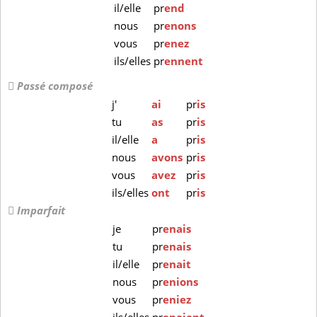
il/elle
pr
end
nous
pr
enons
vous
pr
enez
ils/elles
pr
ennent
Passé composé
j'
ai
pr
is
tu
as
pr
is
il/elle
a
pr
is
nous
avons
pr
is
vous
avez
pr
is
ils/elles
ont
pr
is
Imparfait
je
pr
enais
tu
pr
enais
il/elle
pr
enait
nous
pr
enions
vous
pr
eniez