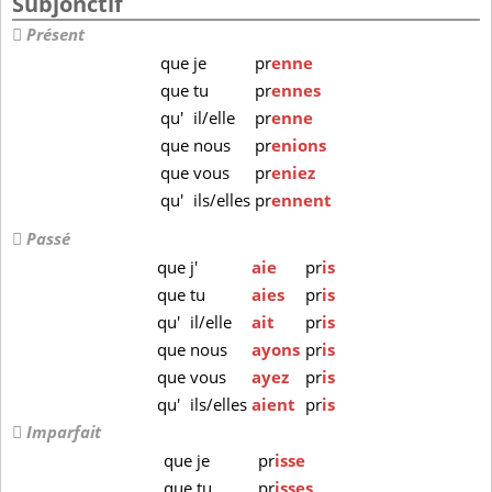
Subjonctif
Présent
que
je
pr
enne
que
tu
pr
ennes
qu'
il/elle
pr
enne
que
nous
pr
enions
que
vous
pr
eniez
qu'
ils/elles
pr
ennent
Passé
que
j'
aie
pr
is
que
tu
aies
pr
is
qu'
il/elle
ait
pr
is
que
nous
ayons
pr
is
que
vous
ayez
pr
is
qu'
ils/elles
aient
pr
is
Imparfait
que
je
pr
isse
que
tu
pr
isses