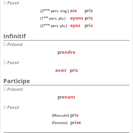
Passé
eme
aie
pr
is
(2
pers. sing.)
ere
ayons
pr
is
(1
pers. plu.)
eme
ayez
pr
is
(2
pers. plu.)
Infinitif
Présent
pr
endre
Passé
avoir
pr
is
Participe
Présent
pr
enant
Passé
pr
is
(Masculin)
pr
ise
(Feminin)