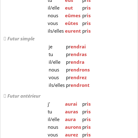
tu
eus
pr
is
il/elle
eut
pr
is
nous
eûmes
pr
is
vous
eûtes
pr
is
ils/elles
eurent
pr
is
Futur simple
je
pr
endrai
tu
pr
endras
il/elle
pr
endra
nous
pr
endrons
vous
pr
endrez
ils/elles
pr
endront
Futur antérieur
j'
aurai
pr
is
tu
auras
pr
is
il/elle
aura
pr
is
nous
aurons
pr
is
vous
aurez
pr
is