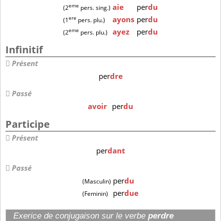
eme
aie
per
du
(2
pers. sing.)
ere
ayons
per
du
(1
pers. plu.)
eme
ayez
per
du
(2
pers. plu.)
Infinitif
Présent
per
dre
Passé
avoir
per
du
Participe
Présent
per
dant
Passé
per
du
(Masculin)
per
due
(Feminin)
Exerice de conjugaison sur le verbe
perdre