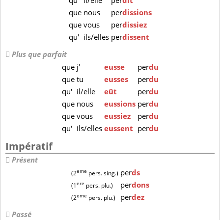
qu'
il/elle
per
dît
que
nous
per
dissions
que
vous
per
dissiez
qu'
ils/elles
per
dissent
Plus que parfait
que
j'
eusse
per
du
que
tu
eusses
per
du
qu'
il/elle
eût
per
du
que
nous
eussions
per
du
que
vous
eussiez
per
du
qu'
ils/elles
eussent
per
du
Impératif
Présent
eme
per
ds
(2
pers. sing.)
ere
per
dons
(1
pers. plu.)
eme
per
dez
(2
pers. plu.)
Passé