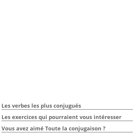
Les verbes les plus conjugués
Les exercices qui pourraient vous intéresser
Vous avez aimé Toute la conjugaison ?