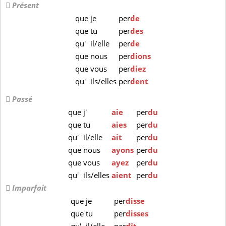
Présent
que
je
per
de
que
tu
per
des
qu'
il/elle
per
de
que
nous
per
dions
que
vous
per
diez
qu'
ils/elles
per
dent
Passé
que
j'
aie
per
du
que
tu
aies
per
du
qu'
il/elle
ait
per
du
que
nous
ayons
per
du
que
vous
ayez
per
du
qu'
ils/elles
aient
per
du
Imparfait
que
je
per
disse
que
tu
per
disses