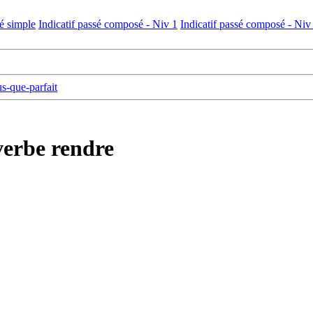
sé simple
Indicatif passé composé - Niv 1
Indicatif passé composé - Niv
us-que-parfait
verbe rendre