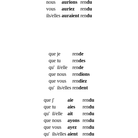
nous
aurions
ren
du
vous
auriez
ren
du
ils/elles
auraient
ren
du
que
je
ren
de
que
tu
ren
des
qu'
il/elle
ren
de
que
nous
ren
dions
que
vous
ren
diez
qu'
ils/elles
ren
dent
que
j'
aie
ren
du
que
tu
aies
ren
du
qu'
il/elle
ait
ren
du
que
nous
ayons
ren
du
que
vous
ayez
ren
du
qu'
ils/elles
aient
ren
du