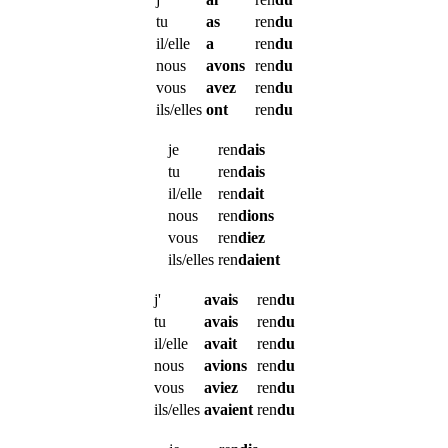
tu
as
ren
du
il/elle
a
ren
du
nous
avons
ren
du
vous
avez
ren
du
ils/elles
ont
ren
du
je
ren
dais
tu
ren
dais
il/elle
ren
dait
nous
ren
dions
vous
ren
diez
ils/elles
ren
daient
j'
avais
ren
du
tu
avais
ren
du
il/elle
avait
ren
du
nous
avions
ren
du
vous
aviez
ren
du
ils/elles
avaient
ren
du