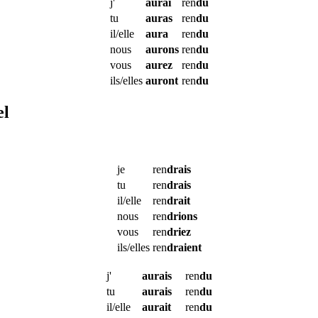
j'
aurai
ren
du
tu
auras
ren
du
il/elle
aura
ren
du
nous
aurons
ren
du
vous
aurez
ren
du
ils/elles
auront
ren
du
el
je
ren
drais
tu
ren
drais
il/elle
ren
drait
nous
ren
drions
vous
ren
driez
ils/elles
ren
draient
j'
aurais
ren
du
tu
aurais
ren
du
il/elle
aurait
ren
du