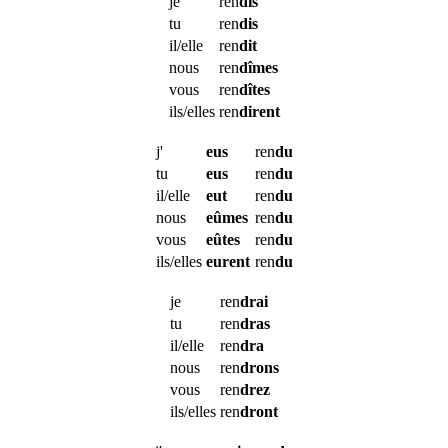
je
ren
dis
tu
ren
dis
il/elle
ren
dit
nous
ren
dîmes
vous
ren
dîtes
ils/elles
ren
dirent
j'
eus
ren
du
tu
eus
ren
du
il/elle
eut
ren
du
nous
eûmes
ren
du
vous
eûtes
ren
du
ils/elles
eurent
ren
du
je
ren
drai
tu
ren
dras
il/elle
ren
dra
nous
ren
drons
vous
ren
drez
ils/elles
ren
dront