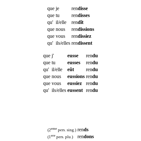
que
je
ren
disse
que
tu
ren
disses
qu'
il/elle
ren
dît
que
nous
ren
dissions
que
vous
ren
dissiez
qu'
ils/elles
ren
dissent
que
j'
eusse
ren
du
que
tu
eusses
ren
du
qu'
il/elle
eût
ren
du
que
nous
eussions
ren
du
que
vous
eussiez
ren
du
qu'
ils/elles
eussent
ren
du
eme
ren
ds
(2
pers. sing.)
ere
ren
dons
(1
pers. plu.)