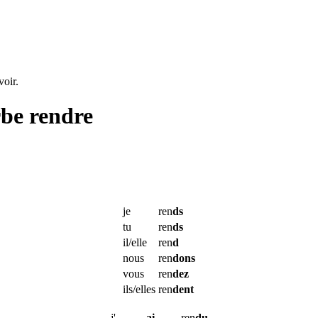
voir.
rbe
rendre
je
ren
ds
tu
ren
ds
il/elle
ren
d
nous
ren
dons
vous
ren
dez
ils/elles
ren
dent
j'
ai
ren
du