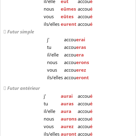
il/elle
eut
accou
é
nous
eûmes
accou
é
vous
eûtes
accou
é
ils/elles
eurent
accou
é
Futur simple
j'
accou
erai
tu
accou
eras
il/elle
accou
era
nous
accou
erons
vous
accou
erez
ils/elles
accou
eront
Futur antérieur
j'
aurai
accou
é
tu
auras
accou
é
il/elle
aura
accou
é
nous
aurons
accou
é
vous
aurez
accou
é
ils/elles
auront
accou
é