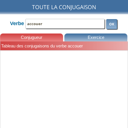
TOUTE LA CONJUGAISON
Verbe
OK
Conjugueur
Exercice
Tableau des conjugaisons du verbe accouer
Leçons