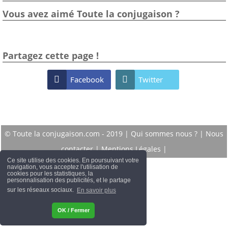
Vous avez aimé Toute la conjugaison ?
Partagez cette page !

Facebook

Twitter
© Toute la conjugaison.com - 2019 |
Qui sommes nous ?
|
Nous
contacter
|
Mentions Légales
|
Ce site utilise des cookies. En poursuivant votre
navigation, vous acceptez l'utilisation de
cookies pour les statistiques, la
personnalisation des publicités, et le partage
sur les réseaux sociaux.
En savoir plus
OK / Fermer