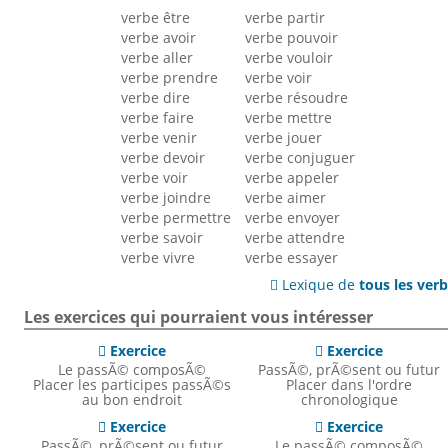
verbe être
verbe partir
verbe avoir
verbe pouvoir
verbe aller
verbe vouloir
verbe prendre
verbe voir
verbe dire
verbe résoudre
verbe faire
verbe mettre
verbe venir
verbe jouer
verbe devoir
verbe conjuguer
verbe voir
verbe appeler
verbe joindre
verbe aimer
verbe permettre
verbe envoyer
verbe savoir
verbe attendre
verbe vivre
verbe essayer
Lexique de
tous les ver

Les exercices qui pourraient vous intéresser
Exercice
Exercice


Le passÃ© composÃ©
PassÃ©, prÃ©sent ou futur
Placer les participes passÃ©s
Placer dans l'ordre
au bon endroit
chronologique
Exercice
Exercice


PassÃ©, prÃ©sent ou futur
Le passÃ© composÃ©