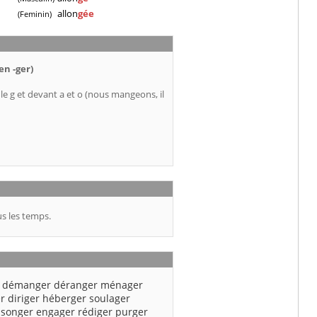
allon
gée
(Feminin)
en -ger)
 le g et devant a et o (nous mangeons, il
s les temps.
démanger
déranger
ménager
r
diriger
héberger
soulager
songer
engager
rédiger
purger