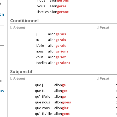
nous
allon
gerons
e
vous
allon
gerez
ils/elles
allon
geront
son
Conditionnel
Présent
Passé
j'
allon
gerais
tu
allon
gerais
il/elle
allon
gerait
nous
allon
gerions
vous
allon
geriez
ils/elles
allon
geraient
Subjonctif
Présent
Passé
en
que
j'
allon
ge
lus
que
tu
allon
ges
qu'
il/elle
allon
ge
que
nous
allon
gions
que
vous
allon
giez
qu'
ils/elles
allon
gent