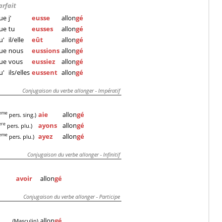
arfait
ue
j'
eusse
allon
gé
ue
tu
eusses
allon
gé
u'
il/elle
eût
allon
gé
ue
nous
eussions
allon
gé
ue
vous
eussiez
allon
gé
u'
ils/elles
eussent
allon
gé
Conjugaison du verbe allonger - Impératif
aie
allon
gé
eme
pers. sing.)
ayons
allon
gé
ere
pers. plu.)
ayez
allon
gé
eme
pers. plu.)
Conjugaison du verbe allonger - Infinitif
avoir
allon
gé
Conjugaison du verbe allonger - Participe
allon
gé
(Masculin)