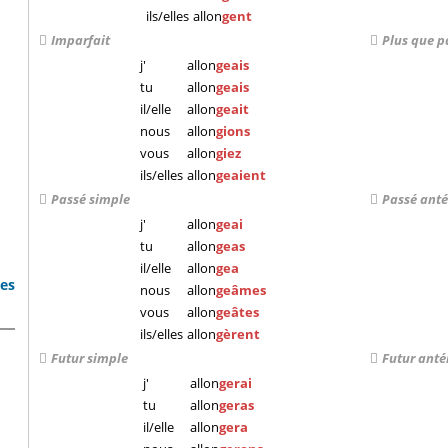
ils/elles
allon
gent
Imparfait
Plus que p
j'
allon
geais
tu
allon
geais
il/elle
allon
geait
nous
allon
gions
vous
allon
giez
ils/elles
allon
geaient
Passé simple
Passé anté
j'
allon
geai
tu
allon
geas
il/elle
allon
gea
bes
nous
allon
geâmes
vous
allon
geâtes
ils/elles
allon
gèrent
Futur simple
Futur anté
j'
allon
gerai
tu
allon
geras
il/elle
allon
gera