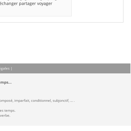
échanger
partager
voyager
égales
|
emps...
posé, imparfait, conditionnel, subjonctif, ... .
les temps.
 verbe.