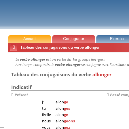
Accueil
Conjugueur
Exercice

Tableau des conjugaisons du verbe allonger
Le
verbe allonger
est un verbe du 1er groupe (en -ger).
Aux temps composés, le
verbe allonger
se conjugue avec l'auxiliaire a
Tableau des conjugaisons du verbe
allonger
Indicatif
Présent
Passé com
j'
allon
ge
tu
allon
ges
il/elle
allon
ge
nous
allon
geons
vous
allon
gez