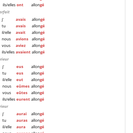
ils/elles
ont
allon
gé
arfait
j'
avais
allon
gé
tu
avais
allon
gé
il/elle
avait
allon
gé
nous
avions
allon
gé
vous
aviez
allon
gé
ils/elles
avaient
allon
gé
rieur
j'
eus
allon
gé
tu
eus
allon
gé
il/elle
eut
allon
gé
nous
eûmes
allon
gé
vous
eûtes
allon
gé
ils/elles
eurent
allon
gé
rieur
j'
aurai
allon
gé
tu
auras
allon
gé
il/elle
aura
allon
gé