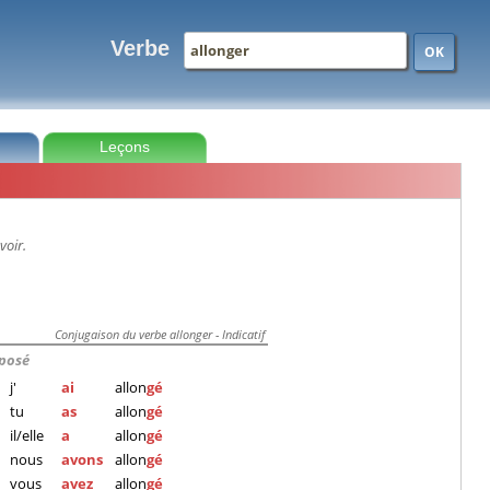
Verbe
OK
Leçons
voir.
Conjugaison du verbe allonger - Indicatif
posé
j'
ai
allon
gé
tu
as
allon
gé
il/elle
a
allon
gé
nous
avons
allon
gé
vous
avez
allon
gé