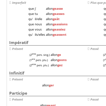
Imparfait
Plus que p
que
j'
allon
geasse
q
que
tu
allon
geasses
q
qu'
il/elle
allon
geât
q
que
nous
allon
geassions
q
que
vous
allon
geassiez
q
qu'
ils/elles
allon
geassent
q
Impératif
Présent
Passé
allon
ge
eme
(2
pers. sing.)
(2
allon
geons
ere
(1
pers. plu.)
(1
allon
gez
eme
(2
pers. plu.)
(2
Infinitif
Présent
Passé
allon
ger
Participe
Présent
Passé
allon
geant