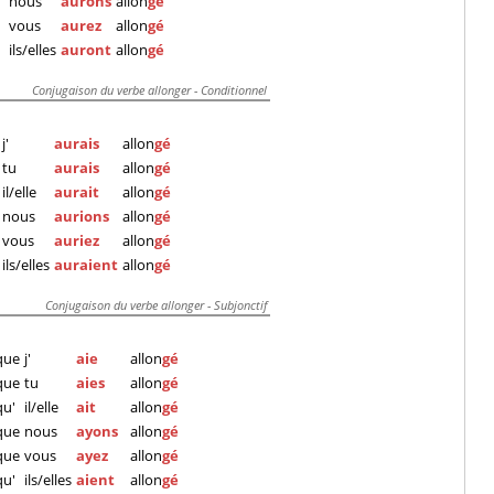
nous
aurons
allon
gé
vous
aurez
allon
gé
ils/elles
auront
allon
gé
Conjugaison du verbe allonger - Conditionnel
j'
aurais
allon
gé
tu
aurais
allon
gé
il/elle
aurait
allon
gé
nous
aurions
allon
gé
vous
auriez
allon
gé
ils/elles
auraient
allon
gé
Conjugaison du verbe allonger - Subjonctif
que
j'
aie
allon
gé
que
tu
aies
allon
gé
qu'
il/elle
ait
allon
gé
que
nous
ayons
allon
gé
que
vous
ayez
allon
gé
qu'
ils/elles
aient
allon
gé