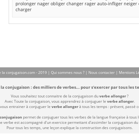
prolonger
nager
obliger
changer
rager
auto-infliger
neiger
charger
 la conjugaison.com - 2019 |
Qui sommes nous ?
|
Nous contacter
|
Mentions L
la conjugaison : des milliers de verbes... pour s'exercer par tous les t
Vous souhaitez tout connaitre de la conjugaison du
verbe allonger
?
Avec Toute la conjugaison, vous apprendrez à conjuguer le
verbe allonger
.
 vous entrainer à conjuguer le
verbe allonger
à tous les temps : présent, passé com
 conjugaison
permet de conjuguer tous les verbes de la langue française à tous 
 verbe est accompagné d'un exercice permettant d'assimiler la conjugaison du
Pour tous les temps, une leçon explique la construction des conjugaisons.