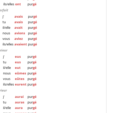
ils/elles
ont
pur
gé
arfait
j'
avais
pur
gé
tu
avais
pur
gé
il/elle
avait
pur
gé
nous
avions
pur
gé
vous
aviez
pur
gé
ils/elles
avaient
pur
gé
rieur
j'
eus
pur
gé
tu
eus
pur
gé
il/elle
eut
pur
gé
nous
eûmes
pur
gé
vous
eûtes
pur
gé
ils/elles
eurent
pur
gé
rieur
j'
aurai
pur
gé
tu
auras
pur
gé
il/elle
aura
pur
gé