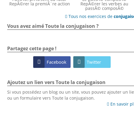
RepÃ©rer la premiÃ¨re action
RepÃ©rer les verbes au
passÃ© composÃ©
Tous nos exercices de
conjugai

Vous avez aimé Toute la conjugaison ?
Partagez cette page !

Facebook

Twitter
Ajoutez un lien vers Toute la conjugaison
Si vous possédez un blog ou un site, vous pouvez ajouter un li
ou un formulaire vers Toute la conjugaison.
En savoir p
