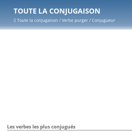
TOUTE LA CONJUGAISON
Toute la conjugaison / Verbe purger / Conjugueur
Les verbes les plus conjugués