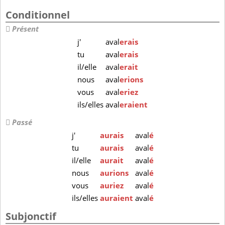
Conditionnel
Présent
j'
aval
erais
tu
aval
erais
il/elle
aval
erait
nous
aval
erions
vous
aval
eriez
ils/elles
aval
eraient
Passé
j'
aurais
aval
é
tu
aurais
aval
é
il/elle
aurait
aval
é
nous
aurions
aval
é
vous
auriez
aval
é
ils/elles
auraient
aval
é
Subjonctif