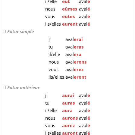
il/elle
eut
aval
é
nous
eûmes
aval
é
vous
eûtes
aval
é
ils/elles
eurent
aval
é
Futur simple
j'
aval
erai
tu
aval
eras
il/elle
aval
era
nous
aval
erons
vous
aval
erez
ils/elles
aval
eront
Futur antérieur
j'
aurai
aval
é
tu
auras
aval
é
il/elle
aura
aval
é
nous
aurons
aval
é
vous
aurez
aval
é
ils/elles
auront
aval
é