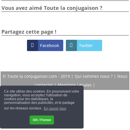
Vous avez aimé Toute la conjugaison ?
Partagez cette page !

Facebook

Twitter
© Toute la conjugaison.com - 2019 |
Qui sommes nous ?
|
Nous
contacter
|
Mentions Légales
|
Ce site utilise des cookies. En poursuivant votre
navigation, vous acceptez l'utilisation de
cookies pour les statistiques, la
personnalisation des publicités, et le partage
sur les réseaux sociaux.
En savoir plus
OK / Fermer