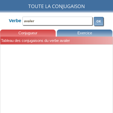
TOUTE LA CONJUGAISON
Verbe
OK
Conjugueur
Exercice
Tableau des conjugaisons du verbe avaler
Leçons