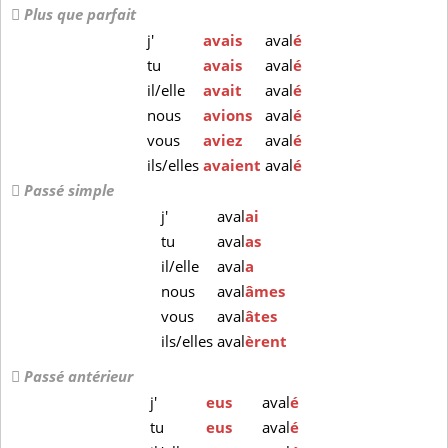
Plus que parfait
j'
avais
aval
é
tu
avais
aval
é
il/elle
avait
aval
é
nous
avions
aval
é
vous
aviez
aval
é
ils/elles
avaient
aval
é
Passé simple
j'
aval
ai
tu
aval
as
il/elle
aval
a
nous
aval
âmes
vous
aval
âtes
ils/elles
aval
èrent
Passé antérieur
j'
eus
aval
é
tu
eus
aval
é