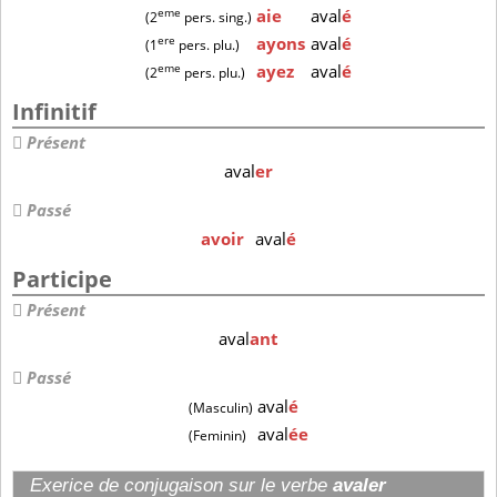
eme
aie
aval
é
(2
pers. sing.)
ere
ayons
aval
é
(1
pers. plu.)
eme
ayez
aval
é
(2
pers. plu.)
Infinitif
Présent
aval
er
Passé
avoir
aval
é
Participe
Présent
aval
ant
Passé
aval
é
(Masculin)
aval
ée
(Feminin)
Exerice de conjugaison sur le verbe
avaler