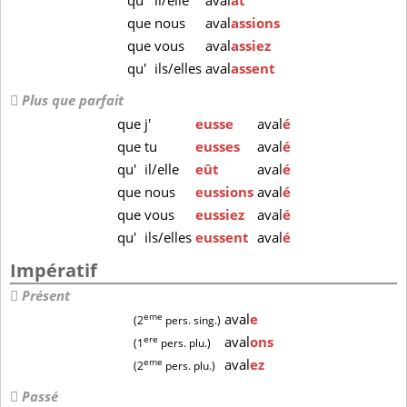
qu'
il/elle
aval
ât
que
nous
aval
assions
que
vous
aval
assiez
qu'
ils/elles
aval
assent
Plus que parfait
que
j'
eusse
aval
é
que
tu
eusses
aval
é
qu'
il/elle
eût
aval
é
que
nous
eussions
aval
é
que
vous
eussiez
aval
é
qu'
ils/elles
eussent
aval
é
Impératif
Présent
eme
aval
e
(2
pers. sing.)
ere
aval
ons
(1
pers. plu.)
eme
aval
ez
(2
pers. plu.)
Passé