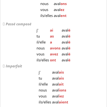
nous
aval
ons
vous
aval
ez
ils/elles
aval
ent
Passé composé
j'
ai
aval
é
tu
as
aval
é
il/elle
a
aval
é
nous
avons
aval
é
vous
avez
aval
é
ils/elles
ont
aval
é
Imparfait
j'
aval
ais
tu
aval
ais
il/elle
aval
ait
nous
aval
ions
vous
aval
iez
ils/elles
aval
aient