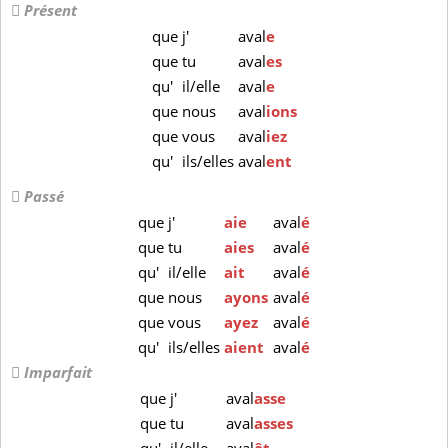
Présent
que
j'
aval
e
que
tu
aval
es
qu'
il/elle
aval
e
que
nous
aval
ions
que
vous
aval
iez
qu'
ils/elles
aval
ent
Passé
que
j'
aie
aval
é
que
tu
aies
aval
é
qu'
il/elle
ait
aval
é
que
nous
ayons
aval
é
que
vous
ayez
aval
é
qu'
ils/elles
aient
aval
é
Imparfait
que
j'
aval
asse
que
tu
aval
asses