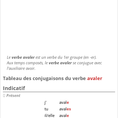
Le
verbe avaler
est un verbe du 1er groupe (en -er).
Aux temps composés, le
verbe avaler
se conjugue avec
l'auxiliaire avoir.
Tableau des conjugaisons du verbe
avaler
Indicatif
Présent
j'
aval
e
tu
aval
es
il/elle
aval
e