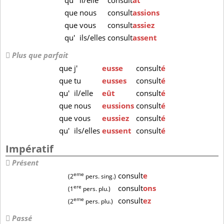
qu'
il/elle
consult
ât
que
nous
consult
assions
que
vous
consult
assiez
qu'
ils/elles
consult
assent
Plus que parfait
que
j'
eusse
consult
é
que
tu
eusses
consult
é
qu'
il/elle
eût
consult
é
que
nous
eussions
consult
é
que
vous
eussiez
consult
é
qu'
ils/elles
eussent
consult
é
Impératif
Présent
eme
consult
e
(2
pers. sing.)
ere
consult
ons
(1
pers. plu.)
eme
consult
ez
(2
pers. plu.)
Passé