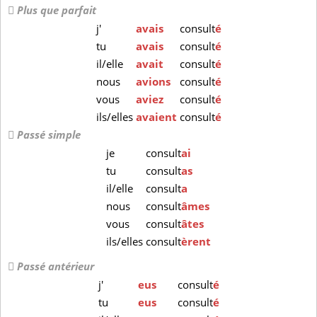
Plus que parfait
j'
avais
consult
é
tu
avais
consult
é
il/elle
avait
consult
é
nous
avions
consult
é
vous
aviez
consult
é
ils/elles
avaient
consult
é
Passé simple
je
consult
ai
tu
consult
as
il/elle
consult
a
nous
consult
âmes
vous
consult
âtes
ils/elles
consult
èrent
Passé antérieur
j'
eus
consult
é
tu
eus
consult
é