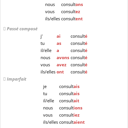
nous
consult
ons
vous
consult
ez
ils/elles
consult
ent
Passé composé
j'
ai
consult
é
tu
as
consult
é
il/elle
a
consult
é
nous
avons
consult
é
vous
avez
consult
é
ils/elles
ont
consult
é
Imparfait
je
consult
ais
tu
consult
ais
il/elle
consult
ait
nous
consult
ions
vous
consult
iez
ils/elles
consult
aient