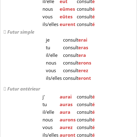
il/elle
eut
consult
é
nous
eûmes
consult
é
vous
eûtes
consult
é
ils/elles
eurent
consult
é
Futur simple
je
consult
erai
tu
consult
eras
il/elle
consult
era
nous
consult
erons
vous
consult
erez
ils/elles
consult
eront
Futur antérieur
j'
aurai
consult
é
tu
auras
consult
é
il/elle
aura
consult
é
nous
aurons
consult
é
vous
aurez
consult
é
ils/elles
auront
consult
é