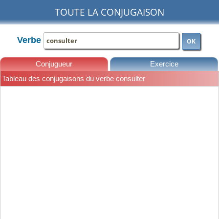
TOUTE LA CONJUGAISON
Verbe
OK
Conjugueur
Exercice
Tableau des conjugaisons du verbe consulter
Leçons