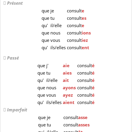
Présent
que
je
consult
e
que
tu
consult
es
qu'
il/elle
consult
e
que
nous
consult
ions
que
vous
consult
iez
qu'
ils/elles
consult
ent
Passé
que
j'
aie
consult
é
que
tu
aies
consult
é
qu'
il/elle
ait
consult
é
que
nous
ayons
consult
é
que
vous
ayez
consult
é
qu'
ils/elles
aient
consult
é
Imparfait
que
je
consult
asse
que
tu
consult
asses