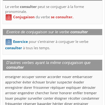
Le verbe
consulter
peut se conjuguer à la forme
pronominale.
Conjugaison
du verbe
se consulter.

Exerice de conjugaison sur le verbe
consulter
Exercice
pour s'entrainer à conjuguer le verbe

consulter
à tous les temps.
D'autres verbes ayant la même conjugaison que
consulter
enseigner
occuper
sonner
accorder
nouer
embarrasser
approcher
éviter
échouer
bruler
suspecter
évader
enregistrer
dorer
frissonner
répliquer
expliquer
dérouler
arroser
engendrer
chercher
livrer
honorer
enfiler
tremper
louer
peupler
surveiller
conter
éloigner
récolter
condamner
fréquenter
réserver
bavarder
hériter
diner
entrainer