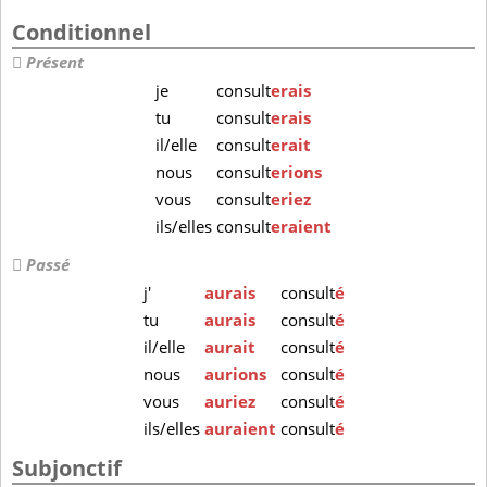
Conditionnel
Présent
je
consult
erais
tu
consult
erais
il/elle
consult
erait
nous
consult
erions
vous
consult
eriez
ils/elles
consult
eraient
Passé
j'
aurais
consult
é
tu
aurais
consult
é
il/elle
aurait
consult
é
nous
aurions
consult
é
vous
auriez
consult
é
ils/elles
auraient
consult
é
Subjonctif