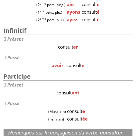
eme
aie
consult
é
(2
pers. sing.)
ere
ayons
consult
é
(1
pers. plu.)
eme
ayez
consult
é
(2
pers. plu.)
Infinitif
Présent
consult
er
Passé
avoir
consult
é
Participe
Présent
consult
ant
Passé
consult
é
(Masculin)
consult
ée
(Feminin)
Remarques sur la conjugaison du verbe
consulter