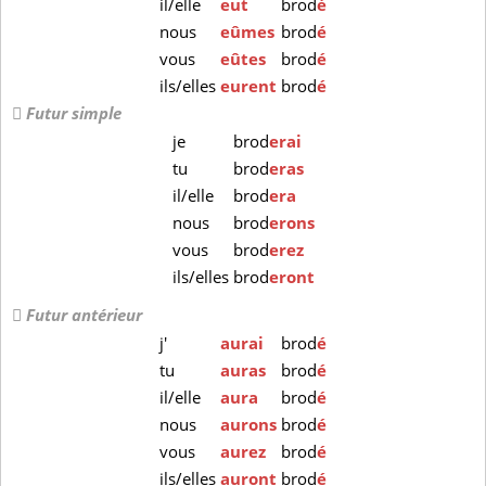
il/elle
eut
brod
é
nous
eûmes
brod
é
vous
eûtes
brod
é
ils/elles
eurent
brod
é
Futur simple
je
brod
erai
tu
brod
eras
il/elle
brod
era
nous
brod
erons
vous
brod
erez
ils/elles
brod
eront
Futur antérieur
j'
aurai
brod
é
tu
auras
brod
é
il/elle
aura
brod
é
nous
aurons
brod
é
vous
aurez
brod
é
ils/elles
auront
brod
é