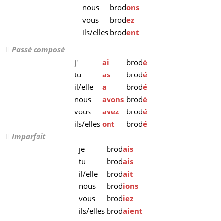
nous
brod
ons
vous
brod
ez
ils/elles
brod
ent
Passé composé
j'
ai
brod
é
tu
as
brod
é
il/elle
a
brod
é
nous
avons
brod
é
vous
avez
brod
é
ils/elles
ont
brod
é
Imparfait
je
brod
ais
tu
brod
ais
il/elle
brod
ait
nous
brod
ions
vous
brod
iez
ils/elles
brod
aient