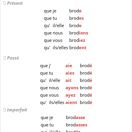
Présent
que
je
brod
e
que
tu
brod
es
qu'
il/elle
brod
e
que
nous
brod
ions
que
vous
brod
iez
qu'
ils/elles
brod
ent
Passé
que
j'
aie
brod
é
que
tu
aies
brod
é
qu'
il/elle
ait
brod
é
que
nous
ayons
brod
é
que
vous
ayez
brod
é
qu'
ils/elles
aient
brod
é
Imparfait
que
je
brod
asse
que
tu
brod
asses