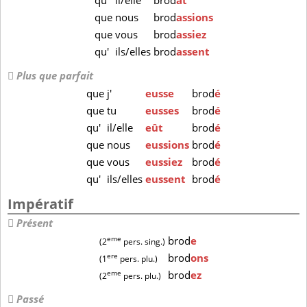
qu'
il/elle
brod
ât
que
nous
brod
assions
que
vous
brod
assiez
qu'
ils/elles
brod
assent
Plus que parfait
que
j'
eusse
brod
é
que
tu
eusses
brod
é
qu'
il/elle
eût
brod
é
que
nous
eussions
brod
é
que
vous
eussiez
brod
é
qu'
ils/elles
eussent
brod
é
Impératif
Présent
eme
brod
e
(2
pers. sing.)
ere
brod
ons
(1
pers. plu.)
eme
brod
ez
(2
pers. plu.)
Passé