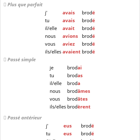
Plus que parfait
j'
avais
brod
é
tu
avais
brod
é
il/elle
avait
brod
é
nous
avions
brod
é
vous
aviez
brod
é
ils/elles
avaient
brod
é
Passé simple
je
brod
ai
tu
brod
as
il/elle
brod
a
nous
brod
âmes
vous
brod
âtes
ils/elles
brod
èrent
Passé antérieur
j'
eus
brod
é
tu
eus
brod
é