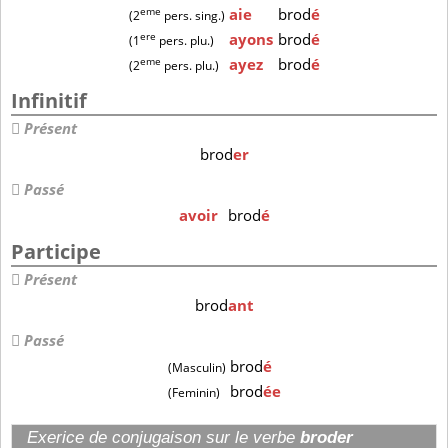
eme
aie
brod
é
(2
pers. sing.)
ere
ayons
brod
é
(1
pers. plu.)
eme
ayez
brod
é
(2
pers. plu.)
Infinitif
Présent
brod
er
Passé
avoir
brod
é
Participe
Présent
brod
ant
Passé
brod
é
(Masculin)
brod
ée
(Feminin)
Exerice de conjugaison sur le verbe
broder