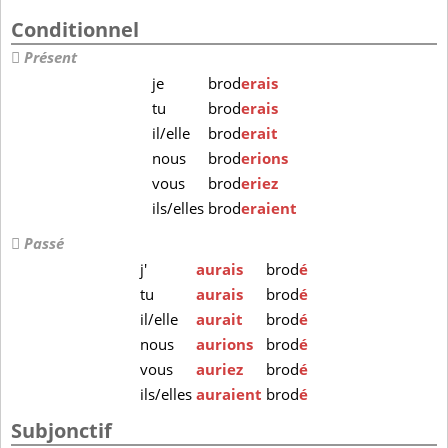
Conditionnel
Présent
je
brod
erais
tu
brod
erais
il/elle
brod
erait
nous
brod
erions
vous
brod
eriez
ils/elles
brod
eraient
Passé
j'
aurais
brod
é
tu
aurais
brod
é
il/elle
aurait
brod
é
nous
aurions
brod
é
vous
auriez
brod
é
ils/elles
auraient
brod
é
Subjonctif