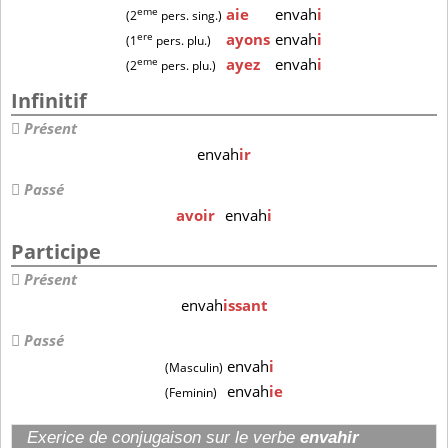
eme
aie
envah
i
(2
pers. sing.)
ere
ayons
envah
i
(1
pers. plu.)
eme
ayez
envah
i
(2
pers. plu.)
Infinitif
Présent
envah
ir
Passé
avoir
envah
i
Participe
Présent
envah
issant
Passé
envah
i
(Masculin)
envah
ie
(Feminin)
Exerice de conjugaison sur le verbe
envahir