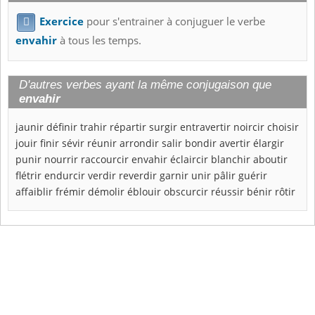
Exercice
pour s'entrainer à conjuguer le verbe

envahir
à tous les temps.
D'autres verbes ayant la même conjugaison que
envahir
jaunir
définir
trahir
répartir
surgir
entravertir
noircir
choisir
jouir
finir
sévir
réunir
arrondir
salir
bondir
avertir
élargir
punir
nourrir
raccourcir
envahir
éclaircir
blanchir
aboutir
flétrir
endurcir
verdir
reverdir
garnir
unir
pâlir
guérir
affaiblir
frémir
démolir
éblouir
obscurcir
réussir
bénir
rôtir