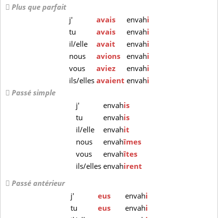
Plus que parfait
j'
avais
envah
i
tu
avais
envah
i
il/elle
avait
envah
i
nous
avions
envah
i
vous
aviez
envah
i
ils/elles
avaient
envah
i
Passé simple
j'
envah
is
tu
envah
is
il/elle
envah
it
nous
envah
îmes
vous
envah
îtes
ils/elles
envah
irent
Passé antérieur
j'
eus
envah
i
tu
eus
envah
i