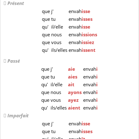
Présent
que
j'
envah
isse
que
tu
envah
isses
qu'
il/elle
envah
isse
que
nous
envah
issions
que
vous
envah
issiez
qu'
ils/elles
envah
issent
Passé
que
j'
aie
envah
i
que
tu
aies
envah
i
qu'
il/elle
ait
envah
i
que
nous
ayons
envah
i
que
vous
ayez
envah
i
qu'
ils/elles
aient
envah
i
Imparfait
que
j'
envah
isse
que
tu
envah
isses