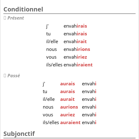
Conditionnel
Présent
j'
envah
irais
tu
envah
irais
il/elle
envah
irait
nous
envah
irions
vous
envah
iriez
ils/elles
envah
iraient
Passé
j'
aurais
envah
i
tu
aurais
envah
i
il/elle
aurait
envah
i
nous
aurions
envah
i
vous
auriez
envah
i
ils/elles
auraient
envah
i
Subjonctif