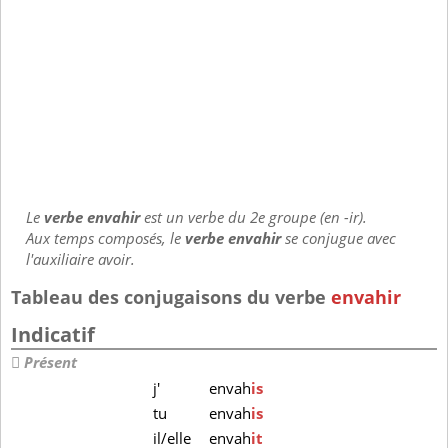
Le
verbe envahir
est un verbe du 2e groupe (en -ir).
Aux temps composés, le
verbe envahir
se conjugue avec
l'auxiliaire avoir.
Tableau des conjugaisons du verbe
envahir
Indicatif
Présent
j'
envah
is
tu
envah
is
il/elle
envah
it