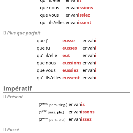
qu'
il/elle
envah
ît
que
nous
envah
issions
que
vous
envah
issiez
qu'
ils/elles
envah
issent
Plus que parfait
que
j'
eusse
envah
i
que
tu
eusses
envah
i
qu'
il/elle
eût
envah
i
que
nous
eussions
envah
i
que
vous
eussiez
envah
i
qu'
ils/elles
eussent
envah
i
Impératif
Présent
eme
envah
is
(2
pers. sing.)
ere
envah
issons
(1
pers. plu.)
eme
envah
issez
(2
pers. plu.)
Passé