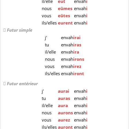
il/elle
eut
envah
i
nous
eûmes
envah
i
vous
eûtes
envah
i
ils/elles
eurent
envah
i
Futur simple
j'
envah
irai
tu
envah
iras
il/elle
envah
ira
nous
envah
irons
vous
envah
irez
ils/elles
envah
iront
Futur antérieur
j'
aurai
envah
i
tu
auras
envah
i
il/elle
aura
envah
i
nous
aurons
envah
i
vous
aurez
envah
i
ils/elles
auront
envah
i