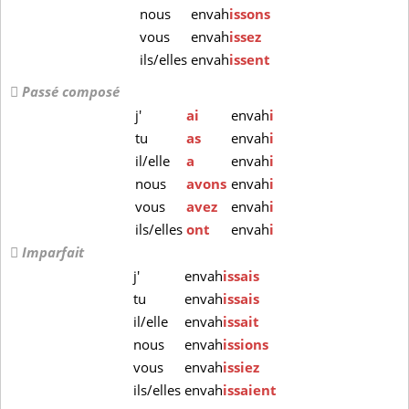
nous
envah
issons
vous
envah
issez
ils/elles
envah
issent
Passé composé
j'
ai
envah
i
tu
as
envah
i
il/elle
a
envah
i
nous
avons
envah
i
vous
avez
envah
i
ils/elles
ont
envah
i
Imparfait
j'
envah
issais
tu
envah
issais
il/elle
envah
issait
nous
envah
issions
vous
envah
issiez
ils/elles
envah
issaient