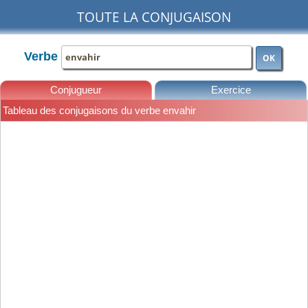
TOUTE LA CONJUGAISON
Verbe
OK
Conjugueur
Exercice
Tableau des conjugaisons du verbe envahir
Leçons