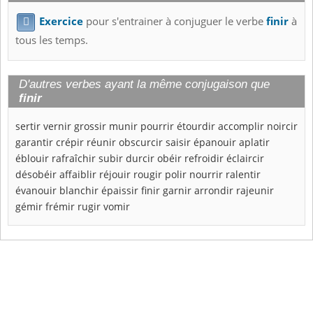
Exercice
pour s'entrainer à conjuguer le verbe
finir
à

tous les temps.
D'autres verbes ayant la même conjugaison que
finir
sertir
vernir
grossir
munir
pourrir
étourdir
accomplir
noircir
garantir
crépir
réunir
obscurcir
saisir
épanouir
aplatir
éblouir
rafraîchir
subir
durcir
obéir
refroidir
éclaircir
désobéir
affaiblir
réjouir
rougir
polir
nourrir
ralentir
évanouir
blanchir
épaissir
finir
garnir
arrondir
rajeunir
gémir
frémir
rugir
vomir