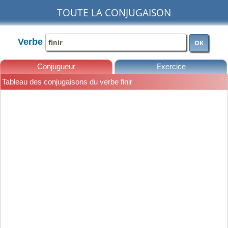
TOUTE LA CONJUGAISON
Verbe
OK
Conjugueur
Exercice
Tableau des conjugaisons du verbe finir
Leçons