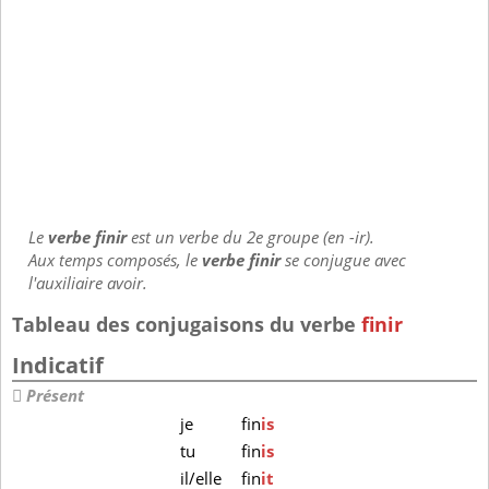
Le
verbe finir
est un verbe du 2e groupe (en -ir).
Aux temps composés, le
verbe finir
se conjugue avec
l'auxiliaire avoir.
Tableau des conjugaisons du verbe
finir
Indicatif
Présent
je
fin
is
tu
fin
is
il/elle
fin
it