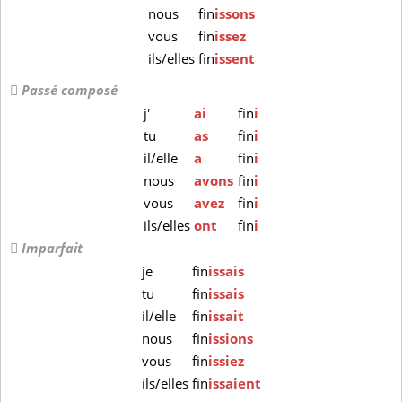
nous
fin
issons
vous
fin
issez
ils/elles
fin
issent
Passé composé
j'
ai
fin
i
tu
as
fin
i
il/elle
a
fin
i
nous
avons
fin
i
vous
avez
fin
i
ils/elles
ont
fin
i
Imparfait
je
fin
issais
tu
fin
issais
il/elle
fin
issait
nous
fin
issions
vous
fin
issiez
ils/elles
fin
issaient