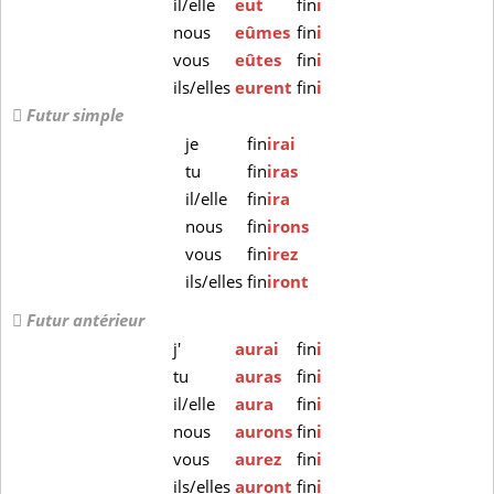
il/elle
eut
fin
i
nous
eûmes
fin
i
vous
eûtes
fin
i
ils/elles
eurent
fin
i
Futur simple
je
fin
irai
tu
fin
iras
il/elle
fin
ira
nous
fin
irons
vous
fin
irez
ils/elles
fin
iront
Futur antérieur
j'
aurai
fin
i
tu
auras
fin
i
il/elle
aura
fin
i
nous
aurons
fin
i
vous
aurez
fin
i
ils/elles
auront
fin
i