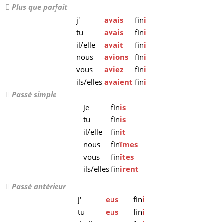
Plus que parfait
j'
avais
fin
i
tu
avais
fin
i
il/elle
avait
fin
i
nous
avions
fin
i
vous
aviez
fin
i
ils/elles
avaient
fin
i
Passé simple
je
fin
is
tu
fin
is
il/elle
fin
it
nous
fin
îmes
vous
fin
îtes
ils/elles
fin
irent
Passé antérieur
j'
eus
fin
i
tu
eus
fin
i