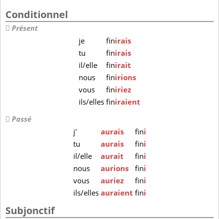
Conditionnel
Présent
je
fin
irais
tu
fin
irais
il/elle
fin
irait
nous
fin
irions
vous
fin
iriez
ils/elles
fin
iraient
Passé
j'
aurais
fin
i
tu
aurais
fin
i
il/elle
aurait
fin
i
nous
aurions
fin
i
vous
auriez
fin
i
ils/elles
auraient
fin
i
Subjonctif