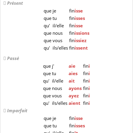
Présent
que
je
fin
isse
que
tu
fin
isses
qu'
il/elle
fin
isse
que
nous
fin
issions
que
vous
fin
issiez
qu'
ils/elles
fin
issent
Passé
que
j'
aie
fin
i
que
tu
aies
fin
i
qu'
il/elle
ait
fin
i
que
nous
ayons
fin
i
que
vous
ayez
fin
i
qu'
ils/elles
aient
fin
i
Imparfait
que
je
fin
isse
que
tu
fin
isses