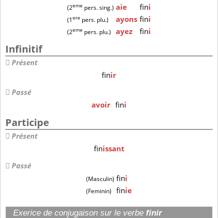
eme
aie
fin
i
(2
pers. sing.)
ere
ayons
fin
i
(1
pers. plu.)
eme
ayez
fin
i
(2
pers. plu.)
Infinitif
Présent
fin
ir
Passé
avoir
fin
i
Participe
Présent
fin
issant
Passé
fin
i
(Masculin)
fin
ie
(Feminin)
Exerice de conjugaison sur le verbe
finir