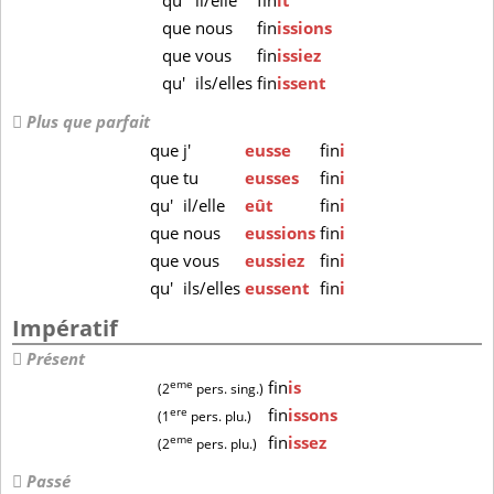
qu'
il/elle
fin
ît
que
nous
fin
issions
que
vous
fin
issiez
qu'
ils/elles
fin
issent
Plus que parfait
que
j'
eusse
fin
i
que
tu
eusses
fin
i
qu'
il/elle
eût
fin
i
que
nous
eussions
fin
i
que
vous
eussiez
fin
i
qu'
ils/elles
eussent
fin
i
Impératif
Présent
eme
fin
is
(2
pers. sing.)
ere
fin
issons
(1
pers. plu.)
eme
fin
issez
(2
pers. plu.)
Passé