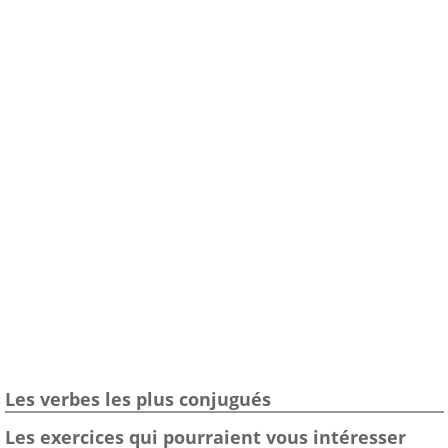
Les verbes les plus conjugués
Les exercices qui pourraient vous intéresser