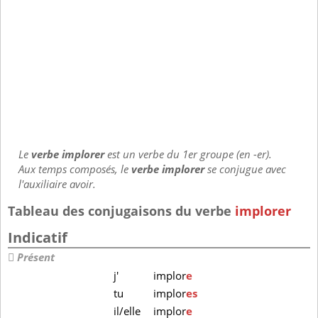
Le
verbe implorer
est un verbe du 1er groupe (en -er).
Aux temps composés, le
verbe implorer
se conjugue avec
l'auxiliaire avoir.
Tableau des conjugaisons du verbe
implorer
Indicatif
Présent
j'
implor
e
tu
implor
es
il/elle
implor
e