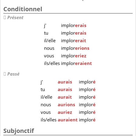
Conditionnel
Présent
j'
implor
erais
tu
implor
erais
il/elle
implor
erait
nous
implor
erions
vous
implor
eriez
ils/elles
implor
eraient
Passé
j'
aurais
implor
é
tu
aurais
implor
é
il/elle
aurait
implor
é
nous
aurions
implor
é
vous
auriez
implor
é
ils/elles
auraient
implor
é
Subjonctif