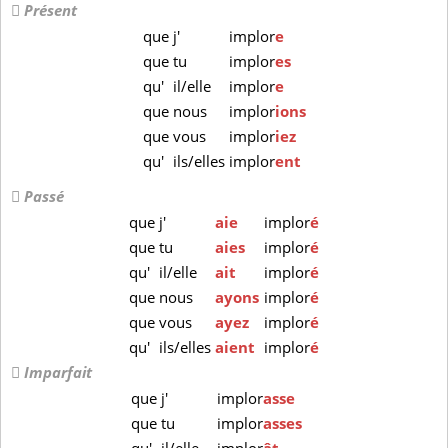
Présent
que
j'
implor
e
que
tu
implor
es
qu'
il/elle
implor
e
que
nous
implor
ions
que
vous
implor
iez
qu'
ils/elles
implor
ent
Passé
que
j'
aie
implor
é
que
tu
aies
implor
é
qu'
il/elle
ait
implor
é
que
nous
ayons
implor
é
que
vous
ayez
implor
é
qu'
ils/elles
aient
implor
é
Imparfait
que
j'
implor
asse
que
tu
implor
asses