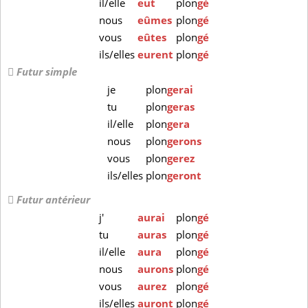
il/elle
eut
plon
gé
nous
eûmes
plon
gé
vous
eûtes
plon
gé
ils/elles
eurent
plon
gé
Futur simple
je
plon
gerai
tu
plon
geras
il/elle
plon
gera
nous
plon
gerons
vous
plon
gerez
ils/elles
plon
geront
Futur antérieur
j'
aurai
plon
gé
tu
auras
plon
gé
il/elle
aura
plon
gé
nous
aurons
plon
gé
vous
aurez
plon
gé
ils/elles
auront
plon
gé