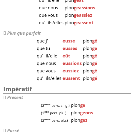
qu'
il/elle
plon
geât
que
nous
plon
geassions
que
vous
plon
geassiez
qu'
ils/elles
plon
geassent
Plus que parfait
que
j'
eusse
plon
gé
que
tu
eusses
plon
gé
qu'
il/elle
eût
plon
gé
que
nous
eussions
plon
gé
que
vous
eussiez
plon
gé
qu'
ils/elles
eussent
plon
gé
Impératif
Présent
eme
plon
ge
(2
pers. sing.)
ere
plon
geons
(1
pers. plu.)
eme
plon
gez
(2
pers. plu.)
Passé