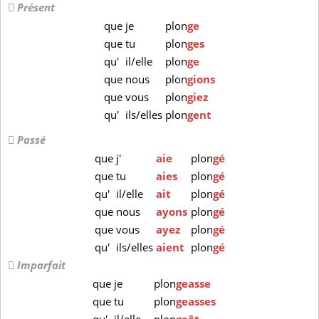
Présent
que
je
plon
ge
que
tu
plon
ges
qu'
il/elle
plon
ge
que
nous
plon
gions
que
vous
plon
giez
qu'
ils/elles
plon
gent
Passé
que
j'
aie
plon
gé
que
tu
aies
plon
gé
qu'
il/elle
ait
plon
gé
que
nous
ayons
plon
gé
que
vous
ayez
plon
gé
qu'
ils/elles
aient
plon
gé
Imparfait
que
je
plon
geasse
que
tu
plon
geasses