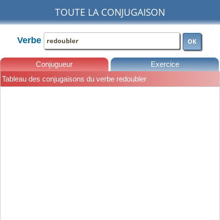
TOUTE LA CONJUGAISON
Verbe
OK
Conjugueur
Exercice
Tableau des conjugaisons du verbe redoubler
Leçons