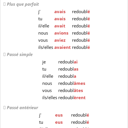
Plus que parfait
j'
avais
redoubl
é
tu
avais
redoubl
é
il/elle
avait
redoubl
é
nous
avions
redoubl
é
vous
aviez
redoubl
é
ils/elles
avaient
redoubl
é
Passé simple
je
redoubl
ai
tu
redoubl
as
il/elle
redoubl
a
nous
redoubl
âmes
vous
redoubl
âtes
ils/elles
redoubl
èrent
Passé antérieur
j'
eus
redoubl
é
tu
eus
redoubl
é