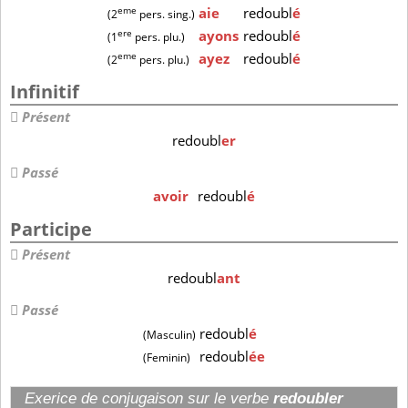
eme
aie
redoubl
é
(2
pers. sing.)
ere
ayons
redoubl
é
(1
pers. plu.)
eme
ayez
redoubl
é
(2
pers. plu.)
Infinitif
Présent
redoubl
er
Passé
avoir
redoubl
é
Participe
Présent
redoubl
ant
Passé
redoubl
é
(Masculin)
redoubl
ée
(Feminin)
Exerice de conjugaison sur le verbe
redoubler