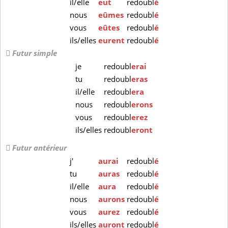
il/elle
eut
redoubl
é
nous
eûmes
redoubl
é
vous
eûtes
redoubl
é
ils/elles
eurent
redoubl
é
Futur simple
je
redoubl
erai
tu
redoubl
eras
il/elle
redoubl
era
nous
redoubl
erons
vous
redoubl
erez
ils/elles
redoubl
eront
Futur antérieur
j'
aurai
redoubl
é
tu
auras
redoubl
é
il/elle
aura
redoubl
é
nous
aurons
redoubl
é
vous
aurez
redoubl
é
ils/elles
auront
redoubl
é