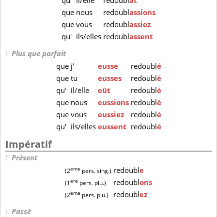
qu'
il/elle
redoubl
ât
que
nous
redoubl
assions
que
vous
redoubl
assiez
qu'
ils/elles
redoubl
assent
Plus que parfait
que
j'
eusse
redoubl
é
que
tu
eusses
redoubl
é
qu'
il/elle
eût
redoubl
é
que
nous
eussions
redoubl
é
que
vous
eussiez
redoubl
é
qu'
ils/elles
eussent
redoubl
é
Impératif
Présent
eme
redoubl
e
(2
pers. sing.)
ere
redoubl
ons
(1
pers. plu.)
eme
redoubl
ez
(2
pers. plu.)
Passé