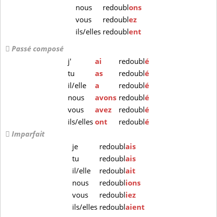
nous
redoubl
ons
vous
redoubl
ez
ils/elles
redoubl
ent
Passé composé
j'
ai
redoubl
é
tu
as
redoubl
é
il/elle
a
redoubl
é
nous
avons
redoubl
é
vous
avez
redoubl
é
ils/elles
ont
redoubl
é
Imparfait
je
redoubl
ais
tu
redoubl
ais
il/elle
redoubl
ait
nous
redoubl
ions
vous
redoubl
iez
ils/elles
redoubl
aient