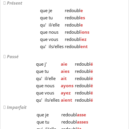
Présent
que
je
redoubl
e
que
tu
redoubl
es
qu'
il/elle
redoubl
e
que
nous
redoubl
ions
que
vous
redoubl
iez
qu'
ils/elles
redoubl
ent
Passé
que
j'
aie
redoubl
é
que
tu
aies
redoubl
é
qu'
il/elle
ait
redoubl
é
que
nous
ayons
redoubl
é
que
vous
ayez
redoubl
é
qu'
ils/elles
aient
redoubl
é
Imparfait
que
je
redoubl
asse
que
tu
redoubl
asses