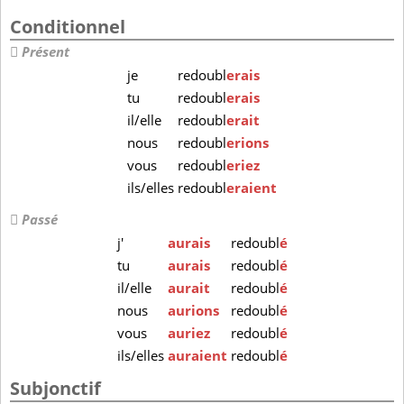
Conditionnel
Présent
je
redoubl
erais
tu
redoubl
erais
il/elle
redoubl
erait
nous
redoubl
erions
vous
redoubl
eriez
ils/elles
redoubl
eraient
Passé
j'
aurais
redoubl
é
tu
aurais
redoubl
é
il/elle
aurait
redoubl
é
nous
aurions
redoubl
é
vous
auriez
redoubl
é
ils/elles
auraient
redoubl
é
Subjonctif