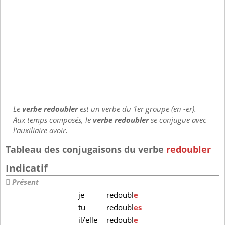
Le
verbe redoubler
est un verbe du 1er groupe (en -er).
Aux temps composés, le
verbe redoubler
se conjugue avec
l'auxiliaire avoir.
Tableau des conjugaisons du verbe
redoubler
Indicatif
Présent
je
redoubl
e
tu
redoubl
es
il/elle
redoubl
e