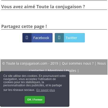
Vous avez aimé Toute la conjugaison ?
Partagez cette page !

Facebook

Twitter
© Toute la conjugaison.com - 2019 |
Qui sommes nous ?
|
Nous
contacter
|
Mentions Légales
|
Ce site utilise des cookies. En poursuivant votre
navigation, vous acceptez l'utilisation de
cookies pour les statistiques, la
personnalisation des publicités, et le partage
sur les réseaux sociaux.
En savoir plus
OK / Fermer