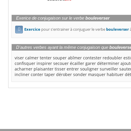
Exerice de conjugaison sur le verbe
bouleverser
Exercice
pour s'entrainer à conjuguer le verbe
bouleverser
à

D'autres verbes ayant la même conjugaison que
boulevers
viser
calmer
tenter
souper
abîmer
contester
redoubler
est
confisquer
inspirer
secouer
écailler
garer
déterminer
ajout
acharner
plaisanter
tisser
entrer
souligner
surveiller
saute
incliner
conter
taper
dérober
sonder
masquer
habituer
dé