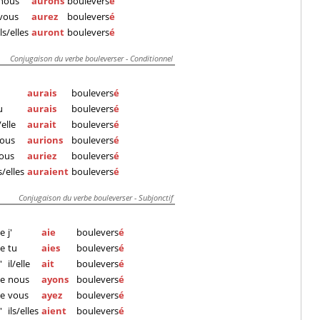
nous
aurons
boulevers
é
vous
aurez
boulevers
é
ils/elles
auront
boulevers
é
Conjugaison du verbe bouleverser - Conditionnel
aurais
boulevers
é
u
aurais
boulevers
é
/elle
aurait
boulevers
é
ous
aurions
boulevers
é
ous
auriez
boulevers
é
ls/elles
auraient
boulevers
é
Conjugaison du verbe bouleverser - Subjonctif
e
j'
aie
boulevers
é
e
tu
aies
boulevers
é
'
il/elle
ait
boulevers
é
e
nous
ayons
boulevers
é
e
vous
ayez
boulevers
é
'
ils/elles
aient
boulevers
é