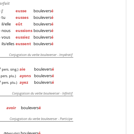
arfait
e
j'
eusse
boulevers
é
e
tu
eusses
boulevers
é
il/elle
eût
boulevers
é
e
nous
eussions
boulevers
é
e
vous
eussiez
boulevers
é
ils/elles
eussent
boulevers
é
Conjugaison du verbe bouleverser - Impératif
aie
boulevers
é
e
pers. sing.)
ayons
boulevers
é
pers. plu.)
ayez
boulevers
é
e
pers. plu.)
Conjugaison du verbe bouleverser - Infinitif
avoir
boulevers
é
Conjugaison du verbe bouleverser - Participe
boulevers
é
(Masculin)