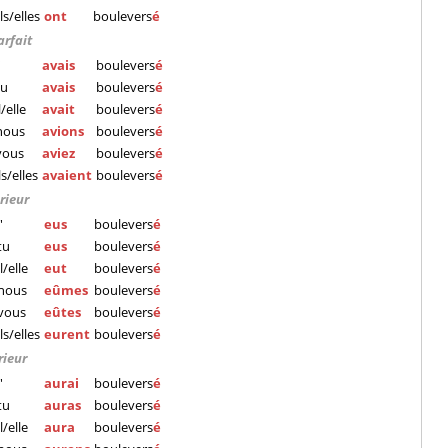
ils/elles
ont
boulevers
é
arfait
'
avais
boulevers
é
tu
avais
boulevers
é
l/elle
avait
boulevers
é
nous
avions
boulevers
é
vous
aviez
boulevers
é
ls/elles
avaient
boulevers
é
rieur
'
eus
boulevers
é
tu
eus
boulevers
é
il/elle
eut
boulevers
é
nous
eûmes
boulevers
é
vous
eûtes
boulevers
é
ils/elles
eurent
boulevers
é
rieur
'
aurai
boulevers
é
tu
auras
boulevers
é
il/elle
aura
boulevers
é