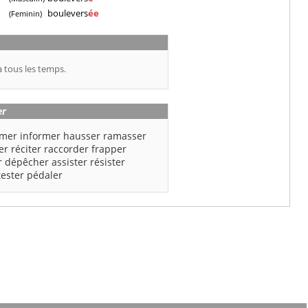
boulevers
ée
(Feminin)
 tous les temps.
er
imer
informer
hausser
ramasser
er
réciter
raccorder
frapper
r
dépêcher
assister
résister
tester
pédaler