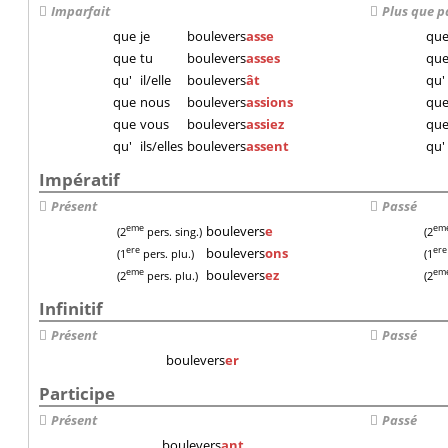
Imparfait
Plus que p
que
je
boulevers
asse
qu
que
tu
boulevers
asses
qu
qu'
il/elle
boulevers
ât
qu'
que
nous
boulevers
assions
qu
que
vous
boulevers
assiez
qu
qu'
ils/elles
boulevers
assent
qu'
Impératif
Présent
Passé
boulevers
e
eme
em
(2
pers. sing.)
(2
boulevers
ons
ere
ere
(1
pers. plu.)
(1
boulevers
ez
eme
em
(2
pers. plu.)
(2
Infinitif
Présent
Passé
boulevers
er
Participe
Présent
Passé
boulevers
ant