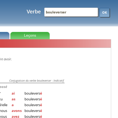
Verbe
OK
Leçons
re avoir.
Conjugaison du verbe bouleverser - Indicatif
posé
j'
ai
boulevers
é
tu
as
boulevers
é
il/elle
a
boulevers
é
nous
avons
boulevers
é
vous
avez
boulevers
é