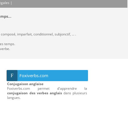
égales
|
emps...
composé, imparfait, conditionnel, subjonctif, ... .
les temps.
 verbe.
F
Foxiverbs.com
Conjugaison anglaise
Foxiverbs.com permet d'apprendre la
conjugaison des verbes anglais
dans plusieurs
langues.