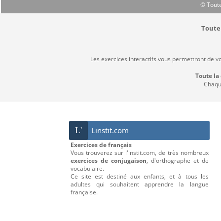
© Toute
Toute 
Les exercices interactifs vous permettront de v
Toute la
Chaque
L'
Linstit.com
Exercices de français
Vous trouverez sur l'instit.com, de très nombreux
exercices de conjugaison
, d'orthographe et de
vocabulaire.
Ce site est destiné aux enfants, et à tous les
adultes qui souhaitent apprendre la langue
française.