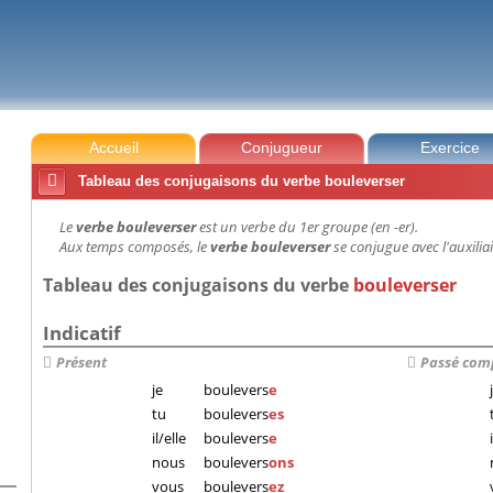
Accueil
Conjugueur
Exercice

Tableau des conjugaisons du verbe bouleverser
Le
verbe bouleverser
est un verbe du 1er groupe (en -er).
Aux temps composés, le
verbe bouleverser
se conjugue avec l'auxiliai
Tableau des conjugaisons du verbe
bouleverser
Indicatif
Présent
Passé com
je
boulevers
e
tu
boulevers
es
il/elle
boulevers
e
nous
boulevers
ons
vous
boulevers
ez