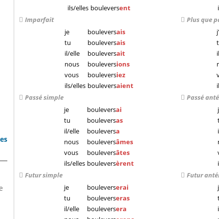
ils/elles
boulevers
ent
Imparfait
Plus que p
je
boulevers
ais
j
tu
boulevers
ais
il/elle
boulevers
ait
i
nous
boulevers
ions
vous
boulevers
iez
ils/elles
boulevers
aient
i
Passé simple
Passé anté
je
boulevers
ai
j
tu
boulevers
as
il/elle
boulevers
a
bes
nous
boulevers
âmes
vous
boulevers
âtes
ils/elles
boulevers
èrent
Futur simple
Futur anté
je
boulevers
erai
j
e
tu
boulevers
eras
il/elle
boulevers
era