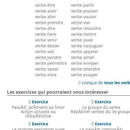
verbe être
verbe partir
verbe avoir
verbe pouvoir
verbe aller
verbe vouloir
verbe prendre
verbe voir
verbe dire
verbe résoudre
verbe faire
verbe mettre
verbe venir
verbe jouer
verbe devoir
verbe conjuguer
verbe voir
verbe appeler
verbe joindre
verbe aimer
verbe permettre
verbe envoyer
verbe savoir
verbe attendre
verbe vivre
verbe essayer
Lexique de
tous les ver

Les exercices qui pourraient vous intéresser
Exercice
Exercice


PassÃ©, prÃ©sent ou futur
Le groupe du verbe
Action actuelle ou
RepÃ©rer verbes du 3e group
rÃ©pÃ©titive
Exercice
Exercice


Le pronom personnel sujet
Le passÃ© composÃ©