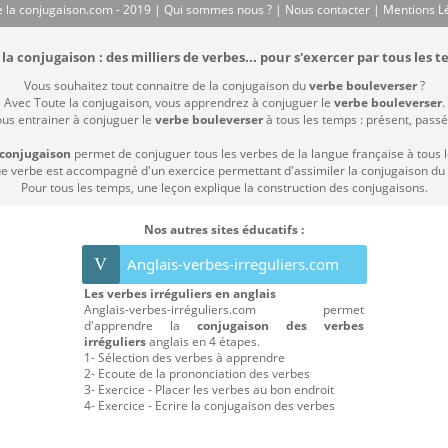
 la conjugaison.com - 2019 |
Qui sommes nous ?
|
Nous contacter
|
Mentions L
la conjugaison : des milliers de verbes... pour s'exercer par tous les t
Vous souhaitez tout connaitre de la conjugaison du
verbe bouleverser
?
Avec Toute la conjugaison, vous apprendrez à conjuguer le
verbe bouleverser
.
ous entrainer à conjuguer le
verbe bouleverser
à tous les temps : présent, passé 
 conjugaison
permet de conjuguer tous les verbes de la langue française à tous 
 verbe est accompagné d'un exercice permettant d'assimiler la conjugaison du
Pour tous les temps, une leçon explique la construction des conjugaisons.
Nos autres sites éducatifs :
V
Anglais-verbes-irreguliers.com
Les verbes irréguliers en anglais
Anglais-verbes-irréguliers.com permet
d'apprendre la
conjugaison des verbes
irréguliers
anglais en 4 étapes.
1- Sélection des verbes à apprendre
2- Ecoute de la prononciation des verbes
3- Exercice - Placer les verbes au bon endroit
4- Exercice - Ecrire la conjugaison des verbes