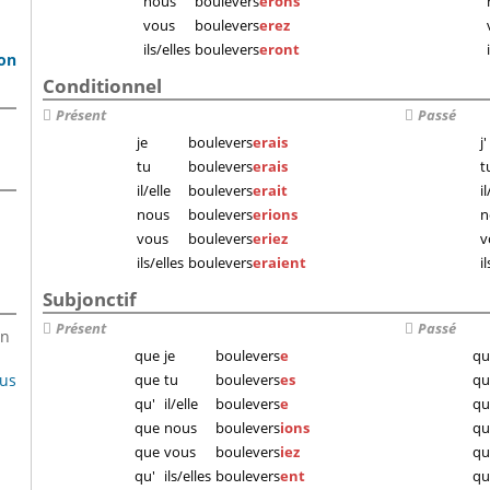
nous
boulevers
erons
s
vous
boulevers
erez
ils/elles
boulevers
eront
son
Conditionnel
Présent
Passé
je
boulevers
erais
j'
tu
boulevers
erais
t
il/elle
boulevers
erait
il
nous
boulevers
erions
n
vous
boulevers
eriez
v
ils/elles
boulevers
eraient
i
Subjonctif
Présent
Passé
en
que
je
boulevers
e
qu
lus
que
tu
boulevers
es
qu
qu'
il/elle
boulevers
e
qu
que
nous
boulevers
ions
qu
que
vous
boulevers
iez
qu
qu'
ils/elles
boulevers
ent
qu