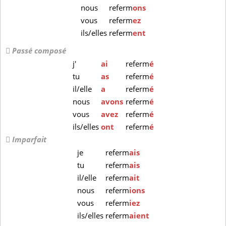
nous
referm
ons
vous
referm
ez
ils/elles
referm
ent
Passé composé
j'
ai
referm
é
tu
as
referm
é
il/elle
a
referm
é
nous
avons
referm
é
vous
avez
referm
é
ils/elles
ont
referm
é
Imparfait
je
referm
ais
tu
referm
ais
il/elle
referm
ait
nous
referm
ions
vous
referm
iez
ils/elles
referm
aient