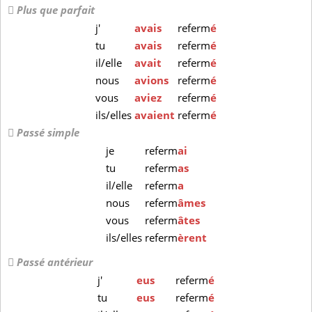
Plus que parfait
j'
avais
referm
é
tu
avais
referm
é
il/elle
avait
referm
é
nous
avions
referm
é
vous
aviez
referm
é
ils/elles
avaient
referm
é
Passé simple
je
referm
ai
tu
referm
as
il/elle
referm
a
nous
referm
âmes
vous
referm
âtes
ils/elles
referm
èrent
Passé antérieur
j'
eus
referm
é
tu
eus
referm
é