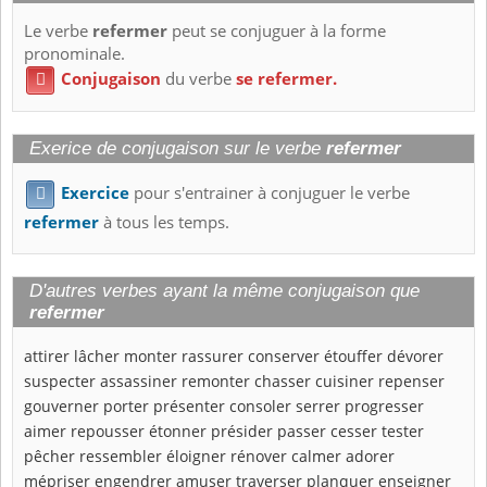
Le verbe
refermer
peut se conjuguer à la forme
pronominale.
Conjugaison
du verbe
se refermer.

Exerice de conjugaison sur le verbe
refermer
Exercice
pour s'entrainer à conjuguer le verbe

refermer
à tous les temps.
D'autres verbes ayant la même conjugaison que
refermer
attirer
lâcher
monter
rassurer
conserver
étouffer
dévorer
suspecter
assassiner
remonter
chasser
cuisiner
repenser
gouverner
porter
présenter
consoler
serrer
progresser
aimer
repousser
étonner
présider
passer
cesser
tester
pêcher
ressembler
éloigner
rénover
calmer
adorer
mépriser
engendrer
amuser
traverser
planquer
enseigner