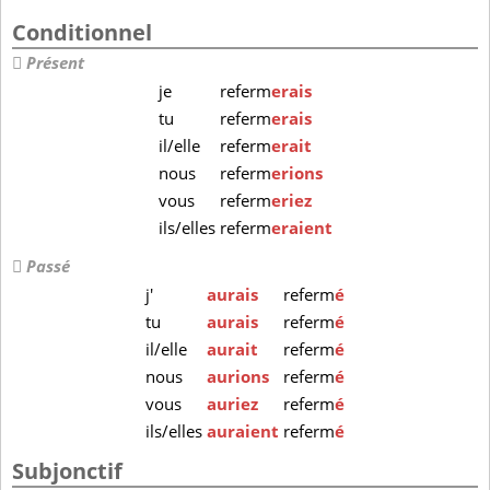
Conditionnel
Présent
je
referm
erais
tu
referm
erais
il/elle
referm
erait
nous
referm
erions
vous
referm
eriez
ils/elles
referm
eraient
Passé
j'
aurais
referm
é
tu
aurais
referm
é
il/elle
aurait
referm
é
nous
aurions
referm
é
vous
auriez
referm
é
ils/elles
auraient
referm
é
Subjonctif