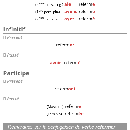
eme
aie
referm
é
(2
pers. sing.)
ere
ayons
referm
é
(1
pers. plu.)
eme
ayez
referm
é
(2
pers. plu.)
Infinitif
Présent
referm
er
Passé
avoir
referm
é
Participe
Présent
referm
ant
Passé
referm
é
(Masculin)
referm
ée
(Feminin)
Remarques sur la conjugaison du verbe
refermer