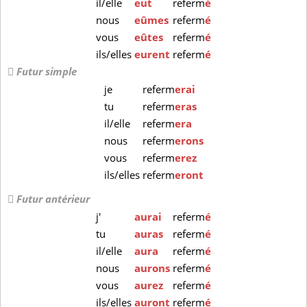
il/elle
eut
referm
é
nous
eûmes
referm
é
vous
eûtes
referm
é
ils/elles
eurent
referm
é
Futur simple
je
referm
erai
tu
referm
eras
il/elle
referm
era
nous
referm
erons
vous
referm
erez
ils/elles
referm
eront
Futur antérieur
j'
aurai
referm
é
tu
auras
referm
é
il/elle
aura
referm
é
nous
aurons
referm
é
vous
aurez
referm
é
ils/elles
auront
referm
é