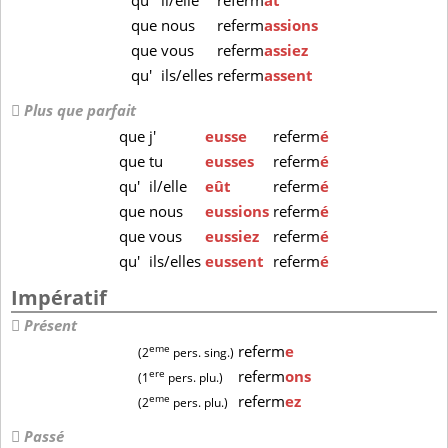
qu'
il/elle
referm
ât
que
nous
referm
assions
que
vous
referm
assiez
qu'
ils/elles
referm
assent
Plus que parfait
que
j'
eusse
referm
é
que
tu
eusses
referm
é
qu'
il/elle
eût
referm
é
que
nous
eussions
referm
é
que
vous
eussiez
referm
é
qu'
ils/elles
eussent
referm
é
Impératif
Présent
eme
referm
e
(2
pers. sing.)
ere
referm
ons
(1
pers. plu.)
eme
referm
ez
(2
pers. plu.)
Passé