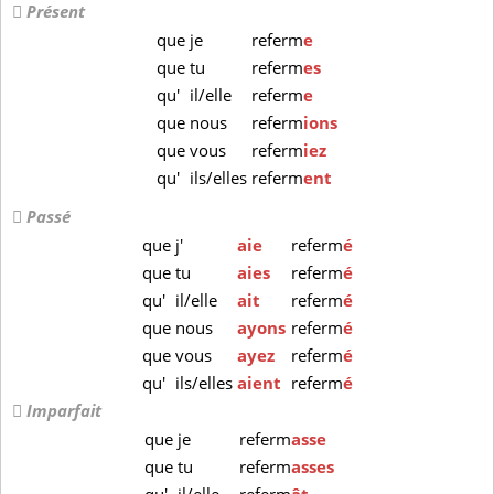
Présent
que
je
referm
e
que
tu
referm
es
qu'
il/elle
referm
e
que
nous
referm
ions
que
vous
referm
iez
qu'
ils/elles
referm
ent
Passé
que
j'
aie
referm
é
que
tu
aies
referm
é
qu'
il/elle
ait
referm
é
que
nous
ayons
referm
é
que
vous
ayez
referm
é
qu'
ils/elles
aient
referm
é
Imparfait
que
je
referm
asse
que
tu
referm
asses