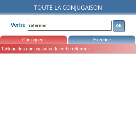
TOUTE LA CONJUGAISON
Verbe
OK
Conjugueur
Exercice
Tableau des conjugaisons du verbe refermer
Leçons