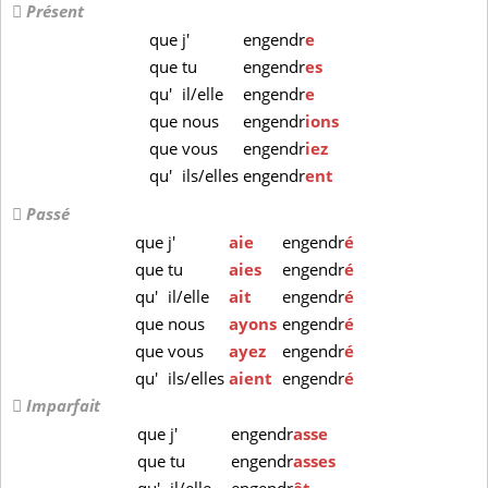
Présent
que
j'
engendr
e
que
tu
engendr
es
qu'
il/elle
engendr
e
que
nous
engendr
ions
que
vous
engendr
iez
qu'
ils/elles
engendr
ent
Passé
que
j'
aie
engendr
é
que
tu
aies
engendr
é
qu'
il/elle
ait
engendr
é
que
nous
ayons
engendr
é
que
vous
ayez
engendr
é
qu'
ils/elles
aient
engendr
é
Imparfait
que
j'
engendr
asse
que
tu
engendr
asses