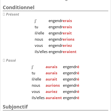
Conditionnel
Présent
j'
engendr
erais
tu
engendr
erais
il/elle
engendr
erait
nous
engendr
erions
vous
engendr
eriez
ils/elles
engendr
eraient
Passé
j'
aurais
engendr
é
tu
aurais
engendr
é
il/elle
aurait
engendr
é
nous
aurions
engendr
é
vous
auriez
engendr
é
ils/elles
auraient
engendr
é
Subjonctif