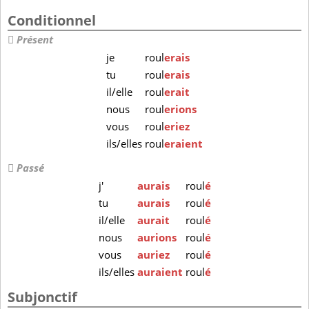
Conditionnel
Présent
je
roul
erais
tu
roul
erais
il/elle
roul
erait
nous
roul
erions
vous
roul
eriez
ils/elles
roul
eraient
Passé
j'
aurais
roul
é
tu
aurais
roul
é
il/elle
aurait
roul
é
nous
aurions
roul
é
vous
auriez
roul
é
ils/elles
auraient
roul
é
Subjonctif