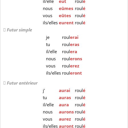
il/elle
eut
roul
é
nous
eûmes
roul
é
vous
eûtes
roul
é
ils/elles
eurent
roul
é
Futur simple
je
roul
erai
tu
roul
eras
il/elle
roul
era
nous
roul
erons
vous
roul
erez
ils/elles
roul
eront
Futur antérieur
j'
aurai
roul
é
tu
auras
roul
é
il/elle
aura
roul
é
nous
aurons
roul
é
vous
aurez
roul
é
ils/elles
auront
roul
é