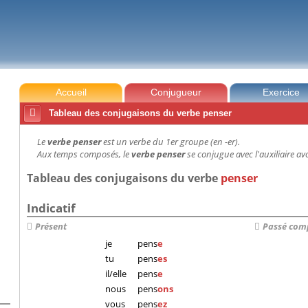
Accueil
Conjugueur
Exercice

Tableau des conjugaisons du verbe penser
Le
verbe penser
est un verbe du 1er groupe (en -er).
Aux temps composés, le
verbe penser
se conjugue avec l'auxiliaire avo
Tableau des conjugaisons du verbe
penser
Indicatif
Présent
Passé com
je
pens
e
tu
pens
es
il/elle
pens
e
nous
pens
ons
vous
pens
ez