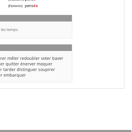
pens
ée
(Feminin)
 les temps.
trer
mêler
redoubler
voter
baver
er
quitter
énerver
moquer
er
tarder
distinguer
soupirer
er
embarquer