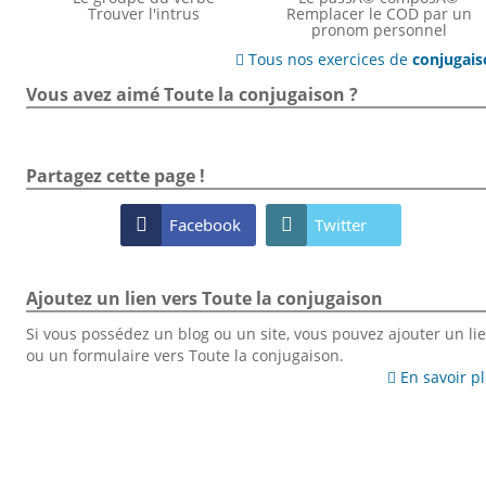
Trouver l'intrus
Remplacer le COD par un
pronom personnel
Tous nos exercices de
conjugai

Vous avez aimé Toute la conjugaison ?
Partagez cette page !

Facebook

Twitter
Ajoutez un lien vers Toute la conjugaison
Si vous possédez un blog ou un site, vous pouvez ajouter un li
ou un formulaire vers Toute la conjugaison.
En savoir p
