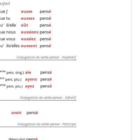
arfait
que
j'
eusse
pens
é
que
tu
eusses
pens
é
u'
il/elle
eût
pens
é
que
nous
eussions
pens
é
que
vous
eussiez
pens
é
u'
ils/elles
eussent
pens
é
Conjugaison du verbe penser - Impératif
aie
pens
é
eme
2
pers. sing.)
ayons
pens
é
ere
1
pers. plu.)
ayez
pens
é
eme
2
pers. plu.)
Conjugaison du verbe penser - Infinitif
avoir
pens
é
Conjugaison du verbe penser - Participe
pens
é
(Masculin)