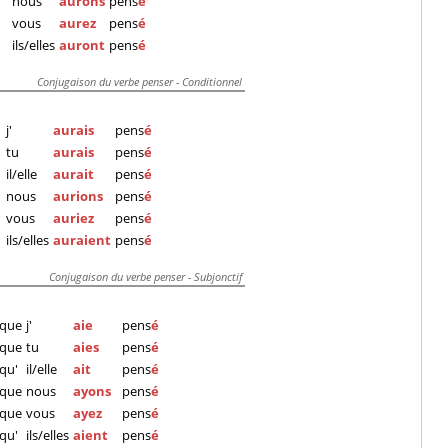
nous
aurons
pens
é
vous
aurez
pens
é
ils/elles
auront
pens
é
Conjugaison du verbe penser - Conditionnel
j'
aurais
pens
é
tu
aurais
pens
é
il/elle
aurait
pens
é
nous
aurions
pens
é
vous
auriez
pens
é
ils/elles
auraient
pens
é
Conjugaison du verbe penser - Subjonctif
que
j'
aie
pens
é
que
tu
aies
pens
é
qu'
il/elle
ait
pens
é
que
nous
ayons
pens
é
que
vous
ayez
pens
é
qu'
ils/elles
aient
pens
é