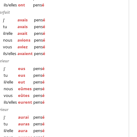
ils/elles
ont
pens
é
arfait
j'
avais
pens
é
tu
avais
pens
é
il/elle
avait
pens
é
nous
avions
pens
é
vous
aviez
pens
é
ils/elles
avaient
pens
é
rieur
j'
eus
pens
é
tu
eus
pens
é
il/elle
eut
pens
é
nous
eûmes
pens
é
vous
eûtes
pens
é
ils/elles
eurent
pens
é
rieur
j'
aurai
pens
é
tu
auras
pens
é
il/elle
aura
pens
é