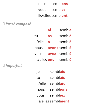
nous
sembl
ons
vous
sembl
ez
ils/elles
sembl
ent
Passé composé
j'
ai
sembl
é
tu
as
sembl
é
il/elle
a
sembl
é
nous
avons
sembl
é
vous
avez
sembl
é
ils/elles
ont
sembl
é
Imparfait
je
sembl
ais
tu
sembl
ais
il/elle
sembl
ait
nous
sembl
ions
vous
sembl
iez
ils/elles
sembl
aient