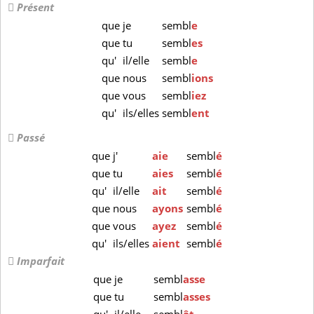
Présent
que
je
sembl
e
que
tu
sembl
es
qu'
il/elle
sembl
e
que
nous
sembl
ions
que
vous
sembl
iez
qu'
ils/elles
sembl
ent
Passé
que
j'
aie
sembl
é
que
tu
aies
sembl
é
qu'
il/elle
ait
sembl
é
que
nous
ayons
sembl
é
que
vous
ayez
sembl
é
qu'
ils/elles
aient
sembl
é
Imparfait
que
je
sembl
asse
que
tu
sembl
asses