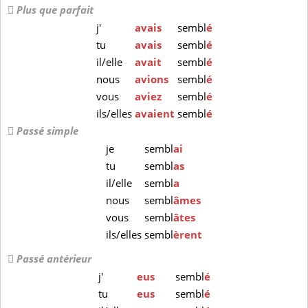
Plus que parfait
j'
avais
sembl
é
tu
avais
sembl
é
il/elle
avait
sembl
é
nous
avions
sembl
é
vous
aviez
sembl
é
ils/elles
avaient
sembl
é
Passé simple
je
sembl
ai
tu
sembl
as
il/elle
sembl
a
nous
sembl
âmes
vous
sembl
âtes
ils/elles
sembl
èrent
Passé antérieur
j'
eus
sembl
é
tu
eus
sembl
é