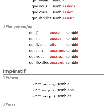
qu'
il/elle
sembl
ât
que
nous
sembl
assions
que
vous
sembl
assiez
qu'
ils/elles
sembl
assent
Plus que parfait
que
j'
eusse
sembl
é
que
tu
eusses
sembl
é
qu'
il/elle
eût
sembl
é
que
nous
eussions
sembl
é
que
vous
eussiez
sembl
é
qu'
ils/elles
eussent
sembl
é
Impératif
Présent
eme
sembl
e
(2
pers. sing.)
ere
sembl
ons
(1
pers. plu.)
eme
sembl
ez
(2
pers. plu.)
Passé