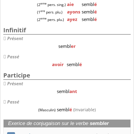
eme
aie
sembl
é
(2
pers. sing.)
ere
ayons
sembl
é
(1
pers. plu.)
eme
ayez
sembl
é
(2
pers. plu.)
Infinitif
Présent
sembl
er
Passé
avoir
sembl
é
Participe
Présent
sembl
ant
Passé
sembl
é
(Invariable)
(Masculin)
Exerice de conjugaison sur le verbe
sembler