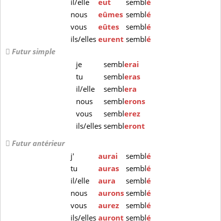
il/elle
eut
sembl
é
nous
eûmes
sembl
é
vous
eûtes
sembl
é
ils/elles
eurent
sembl
é
Futur simple
je
sembl
erai
tu
sembl
eras
il/elle
sembl
era
nous
sembl
erons
vous
sembl
erez
ils/elles
sembl
eront
Futur antérieur
j'
aurai
sembl
é
tu
auras
sembl
é
il/elle
aura
sembl
é
nous
aurons
sembl
é
vous
aurez
sembl
é
ils/elles
auront
sembl
é