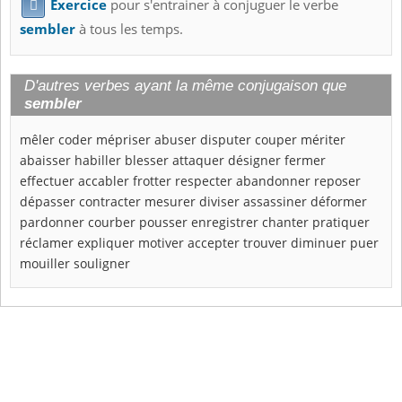
Exercice
pour s'entrainer à conjuguer le verbe

sembler
à tous les temps.
D'autres verbes ayant la même conjugaison que
sembler
mêler
coder
mépriser
abuser
disputer
couper
mériter
abaisser
habiller
blesser
attaquer
désigner
fermer
effectuer
accabler
frotter
respecter
abandonner
reposer
dépasser
contracter
mesurer
diviser
assassiner
déformer
pardonner
courber
pousser
enregistrer
chanter
pratiquer
réclamer
expliquer
motiver
accepter
trouver
diminuer
puer
mouiller
souligner