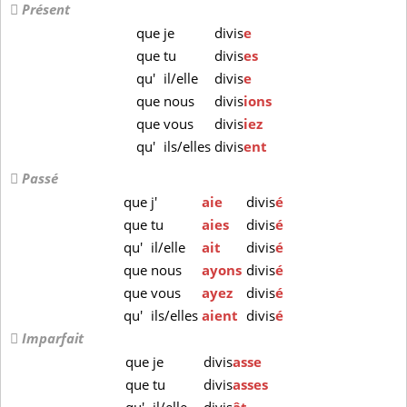
Présent
que
je
divis
e
que
tu
divis
es
qu'
il/elle
divis
e
que
nous
divis
ions
que
vous
divis
iez
qu'
ils/elles
divis
ent
Passé
que
j'
aie
divis
é
que
tu
aies
divis
é
qu'
il/elle
ait
divis
é
que
nous
ayons
divis
é
que
vous
ayez
divis
é
qu'
ils/elles
aient
divis
é
Imparfait
que
je
divis
asse
que
tu
divis
asses