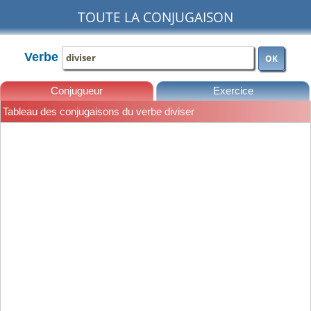
TOUTE LA CONJUGAISON
Verbe
OK
Conjugueur
Exercice
Tableau des conjugaisons du verbe diviser
Leçons