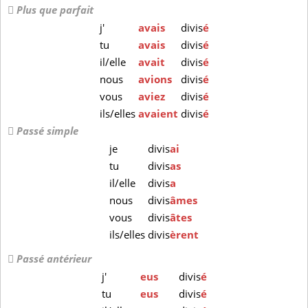
Plus que parfait
j'
avais
divis
é
tu
avais
divis
é
il/elle
avait
divis
é
nous
avions
divis
é
vous
aviez
divis
é
ils/elles
avaient
divis
é
Passé simple
je
divis
ai
tu
divis
as
il/elle
divis
a
nous
divis
âmes
vous
divis
âtes
ils/elles
divis
èrent
Passé antérieur
j'
eus
divis
é
tu
eus
divis
é