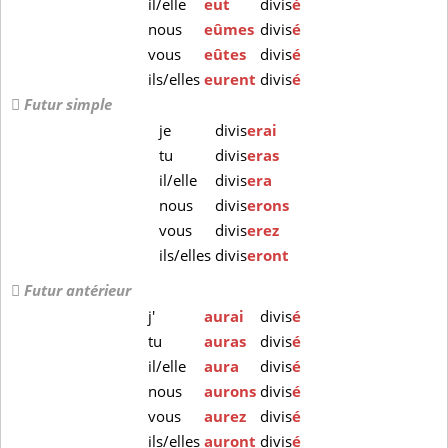
il/elle
eut
divis
é
nous
eûmes
divis
é
vous
eûtes
divis
é
ils/elles
eurent
divis
é
Futur simple
je
divis
erai
tu
divis
eras
il/elle
divis
era
nous
divis
erons
vous
divis
erez
ils/elles
divis
eront
Futur antérieur
j'
aurai
divis
é
tu
auras
divis
é
il/elle
aura
divis
é
nous
aurons
divis
é
vous
aurez
divis
é
ils/elles
auront
divis
é