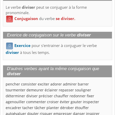
Le verbe
diviser
peut se conjuguer à la forme
pronominale.
Conjugaison
du verbe
se diviser.

Exerice de conjugaison sur le verbe
diviser
Exercice
pour s'entrainer à conjuguer le verbe

diviser
à tous les temps.
D'autres verbes ayant la même conjugaison que
diviser
pencher
consister
exciter
adorer
admirer
barrer
tourmenter
demeurer
éclairer
repasser
souligner
déterminer
diviser
préciser
chauffer
redonner
fixer
agenouiller
commenter
croiser
éviter
gouter
inspecter
encadrer
tacher
tâcher
planter
dérober
étouffer
autoévaluer
douter
risquer
empresser
danser
inspirer