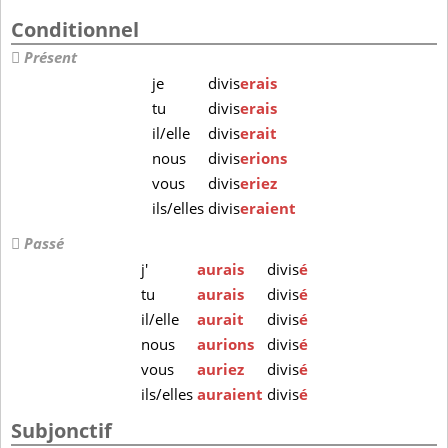
Conditionnel
Présent
je
divis
erais
tu
divis
erais
il/elle
divis
erait
nous
divis
erions
vous
divis
eriez
ils/elles
divis
eraient
Passé
j'
aurais
divis
é
tu
aurais
divis
é
il/elle
aurait
divis
é
nous
aurions
divis
é
vous
auriez
divis
é
ils/elles
auraient
divis
é
Subjonctif