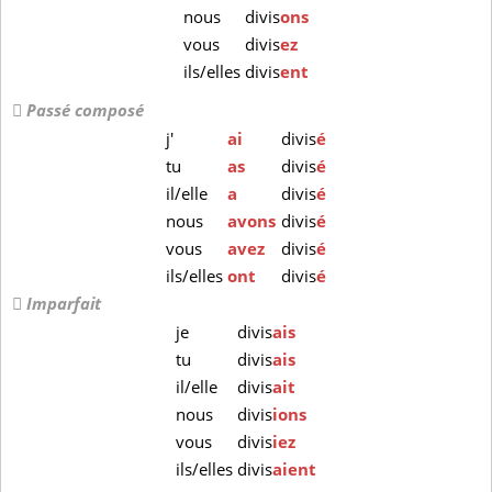
nous
divis
ons
vous
divis
ez
ils/elles
divis
ent
Passé composé
j'
ai
divis
é
tu
as
divis
é
il/elle
a
divis
é
nous
avons
divis
é
vous
avez
divis
é
ils/elles
ont
divis
é
Imparfait
je
divis
ais
tu
divis
ais
il/elle
divis
ait
nous
divis
ions
vous
divis
iez
ils/elles
divis
aient