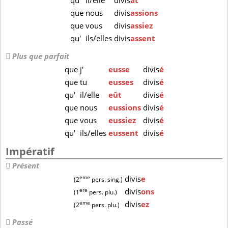
qu'
il/elle
divis
ât
que
nous
divis
assions
que
vous
divis
assiez
qu'
ils/elles
divis
assent
Plus que parfait
que
j'
eusse
divis
é
que
tu
eusses
divis
é
qu'
il/elle
eût
divis
é
que
nous
eussions
divis
é
que
vous
eussiez
divis
é
qu'
ils/elles
eussent
divis
é
Impératif
Présent
eme
divis
e
(2
pers. sing.)
ere
divis
ons
(1
pers. plu.)
eme
divis
ez
(2
pers. plu.)
Passé