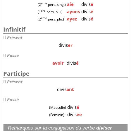
eme
aie
divis
é
(2
pers. sing.)
ere
ayons
divis
é
(1
pers. plu.)
eme
ayez
divis
é
(2
pers. plu.)
Infinitif
Présent
divis
er
Passé
avoir
divis
é
Participe
Présent
divis
ant
Passé
divis
é
(Masculin)
divis
ée
(Feminin)
Remarques sur la conjugaison du verbe
diviser