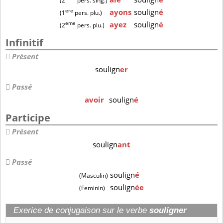
(2
pers. sing.)
ere
ayons
soulign
é
(1
pers. plu.)
eme
ayez
soulign
é
(2
pers. plu.)
Infinitif
Présent
soulign
er
Passé
avoir
soulign
é
Participe
Présent
soulign
ant
Passé
soulign
é
(Masculin)
soulign
ée
(Feminin)
Exerice de conjugaison sur le verbe
souligner