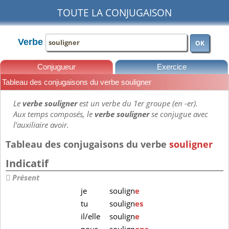
TOUTE LA CONJUGAISON
Verbe
OK
Conjugueur
Exercice
Tableau des conjugaisons du verbe souligner
Leçons
Le
verbe souligner
est un verbe du 1er groupe (en -er).
Aux temps composés, le
verbe souligner
se conjugue avec
l'auxiliaire avoir.
Tableau des conjugaisons du verbe
souligner
Indicatif
Présent
je
soulign
e
tu
soulign
es
il/elle
soulign
e