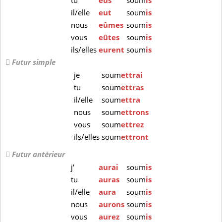
tu
eus
soum
is
il/elle
eut
soum
is
nous
eûmes
soum
is
vous
eûtes
soum
is
ils/elles
eurent
soum
is
Futur simple
je
soum
ettrai
tu
soum
ettras
il/elle
soum
ettra
nous
soum
ettrons
vous
soum
ettrez
ils/elles
soum
ettront
Futur antérieur
j'
aurai
soum
is
tu
auras
soum
is
il/elle
aura
soum
is
nous
aurons
soum
is
vous
aurez
soum
is