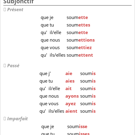
Subjonctif
Présent
que
je
soum
ette
que
tu
soum
ettes
qu'
il/elle
soum
ette
que
nous
soum
ettions
que
vous
soum
ettiez
qu'
ils/elles
soum
ettent
Passé
que
j'
aie
soum
is
que
tu
aies
soum
is
qu'
il/elle
ait
soum
is
que
nous
ayons
soum
is
que
vous
ayez
soum
is
qu'
ils/elles
aient
soum
is
Imparfait
que
je
soum
isse
que
tu
soum
isses