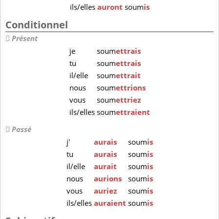
ils/elles
auront
soum
is
Conditionnel
Présent
je
soum
ettrais
tu
soum
ettrais
il/elle
soum
ettrait
nous
soum
ettrions
vous
soum
ettriez
ils/elles
soum
ettraient
Passé
j'
aurais
soum
is
tu
aurais
soum
is
il/elle
aurait
soum
is
nous
aurions
soum
is
vous
auriez
soum
is
ils/elles
auraient
soum
is