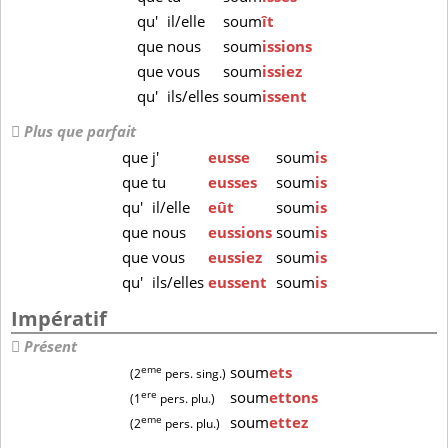
qu'
il/elle
soum
ît
que
nous
soum
issions
que
vous
soum
issiez
qu'
ils/elles
soum
issent
Plus que parfait
que
j'
eusse
soum
is
que
tu
eusses
soum
is
qu'
il/elle
eût
soum
is
que
nous
eussions
soum
is
que
vous
eussiez
soum
is
qu'
ils/elles
eussent
soum
is
Impératif
Présent
eme
soum
ets
(2
pers. sing.)
ere
soum
ettons
(1
pers. plu.)
eme
soum
ettez
(2
pers. plu.)