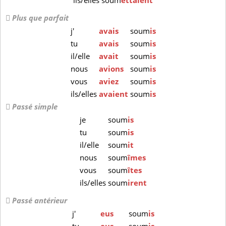
ils/elles
soum
ettaient
Plus que parfait
j'
avais
soum
is
tu
avais
soum
is
il/elle
avait
soum
is
nous
avions
soum
is
vous
aviez
soum
is
ils/elles
avaient
soum
is
Passé simple
je
soum
is
tu
soum
is
il/elle
soum
it
nous
soum
îmes
vous
soum
îtes
ils/elles
soum
irent
Passé antérieur
j'
eus
soum
is