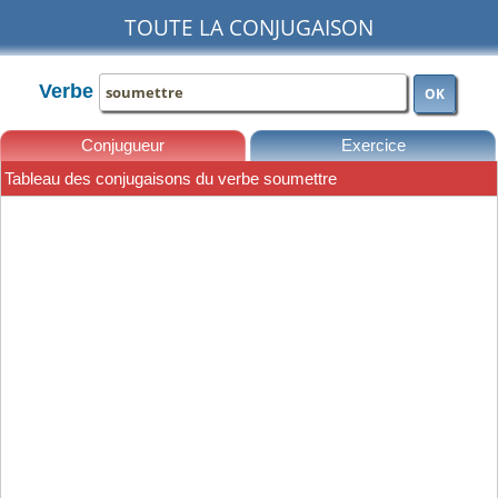
TOUTE LA CONJUGAISON
Verbe
OK
Conjugueur
Exercice
Tableau des conjugaisons du verbe soumettre
Leçons