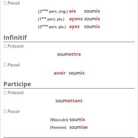
Passé
eme
aie
soum
is
(2
pers. sing.)
ere
ayons
soum
is
(1
pers. plu.)
eme
ayez
soum
is
(2
pers. plu.)
Infinitif
Présent
soum
ettre
Passé
avoir
soum
is
Participe
Présent
soum
ettant
Passé
soum
is
(Masculin)
soum
ise
(Feminin)