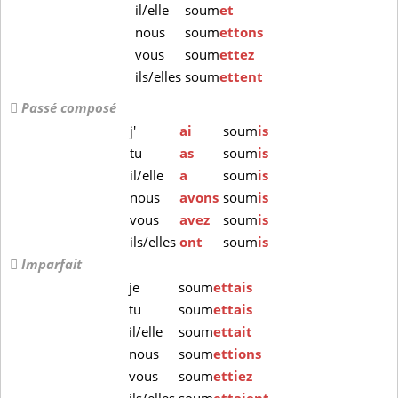
il/elle
soum
et
nous
soum
ettons
vous
soum
ettez
ils/elles
soum
ettent
Passé composé
j'
ai
soum
is
tu
as
soum
is
il/elle
a
soum
is
nous
avons
soum
is
vous
avez
soum
is
ils/elles
ont
soum
is
Imparfait
je
soum
ettais
tu
soum
ettais
il/elle
soum
ettait
nous
soum
ettions
vous
soum
ettiez