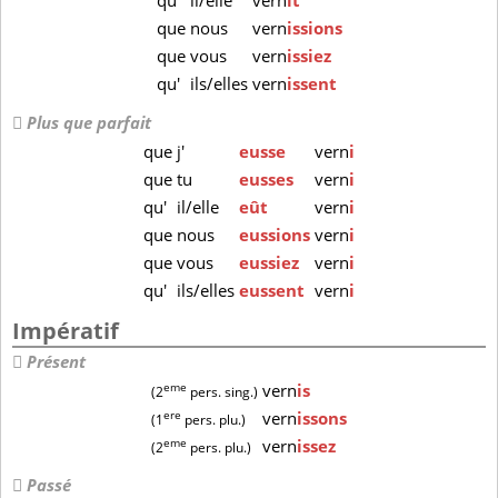
qu'
il/elle
vern
ît
que
nous
vern
issions
que
vous
vern
issiez
qu'
ils/elles
vern
issent
Plus que parfait
que
j'
eusse
vern
i
que
tu
eusses
vern
i
qu'
il/elle
eût
vern
i
que
nous
eussions
vern
i
que
vous
eussiez
vern
i
qu'
ils/elles
eussent
vern
i
Impératif
Présent
eme
vern
is
(2
pers. sing.)
ere
vern
issons
(1
pers. plu.)
eme
vern
issez
(2
pers. plu.)
Passé