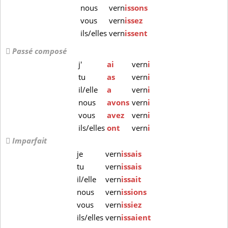
nous
vern
issons
vous
vern
issez
ils/elles
vern
issent
Passé composé
j'
ai
vern
i
tu
as
vern
i
il/elle
a
vern
i
nous
avons
vern
i
vous
avez
vern
i
ils/elles
ont
vern
i
Imparfait
je
vern
issais
tu
vern
issais
il/elle
vern
issait
nous
vern
issions
vous
vern
issiez
ils/elles
vern
issaient