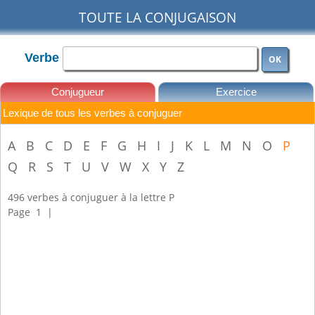
TOUTE LA CONJUGAISON
Verbe
OK
Conjugueur
Exercice
Lexique de tous les verbes à conjuguer
Leçons
A
B
C
D
E
F
G
H
I
J
K
L
M
N
O
P
Q
R
S
T
U
V
W
X
Y
Z
496 verbes à conjuguer à la lettre P
Page
1
|