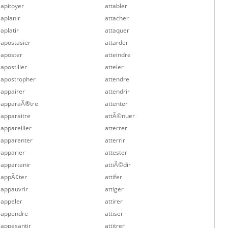
apitoyer
attabler
aplanir
attacher
aplatir
attaquer
apostasier
attarder
aposter
atteindre
apostiller
atteler
apostropher
attendre
appairer
attendrir
apparaÃ®tre
attenter
apparaitre
attÃ©nuer
appareiller
atterrer
apparenter
atterrir
apparier
attester
appartenir
attiÃ©dir
appÃ¢ter
attifer
appauvrir
attiger
appeler
attirer
appendre
attiser
appesantir
attitrer