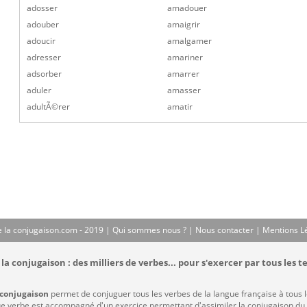
adosser
amadouer
adouber
amaigrir
adoucir
amalgamer
adresser
amariner
adsorber
amarrer
aduler
amasser
adultÃ©rer
amatir
 la conjugaison.com - 2019 |
Qui sommes nous ?
|
Nous contacter
|
Mentions L
la conjugaison : des milliers de verbes... pour s'exercer par tous les t
 conjugaison
permet de conjuguer tous les verbes de la langue française à tous 
 verbe est accompagné d'un exercice permettant d'assimiler la conjugaison du