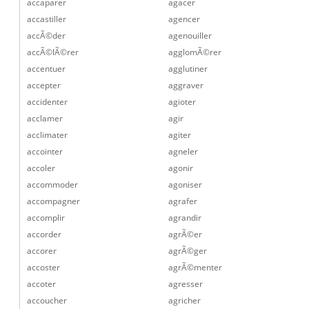
accaparer
agacer
accastiller
agencer
accÃ©der
agenouiller
accÃ©lÃ©rer
agglomÃ©rer
accentuer
agglutiner
accepter
aggraver
accidenter
agioter
acclamer
agir
acclimater
agiter
accointer
agneler
accoler
agonir
accommoder
agoniser
accompagner
agrafer
accomplir
agrandir
accorder
agrÃ©er
accorer
agrÃ©ger
accoster
agrÃ©menter
accoter
agresser
accoucher
agricher