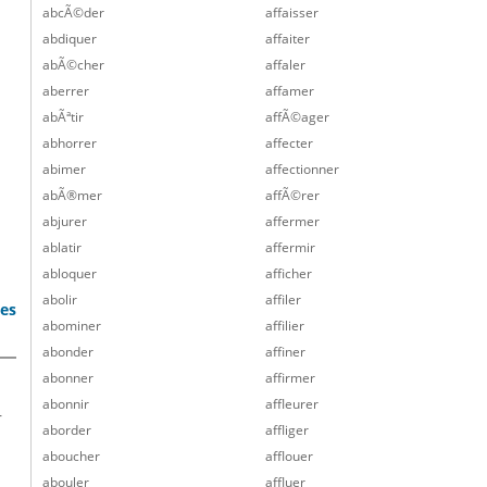
abcÃ©der
affaisser
abdiquer
affaiter
abÃ©cher
affaler
aberrer
affamer
abÃªtir
affÃ©ager
abhorrer
affecter
abimer
affectionner
abÃ®mer
affÃ©rer
abjurer
affermer
ablatir
affermir
abloquer
afficher
abolir
affiler
bes
abominer
affilier
abonder
affiner
abonner
affirmer
abonnir
affleurer
r
aborder
affliger
aboucher
afflouer
abouler
affluer