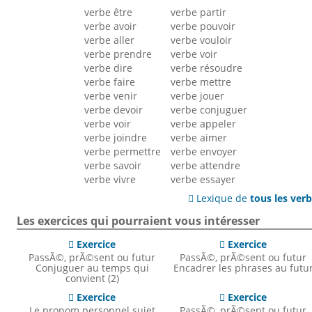
verbe être
verbe partir
verbe avoir
verbe pouvoir
verbe aller
verbe vouloir
verbe prendre
verbe voir
verbe dire
verbe résoudre
verbe faire
verbe mettre
verbe venir
verbe jouer
verbe devoir
verbe conjuguer
verbe voir
verbe appeler
verbe joindre
verbe aimer
verbe permettre
verbe envoyer
verbe savoir
verbe attendre
verbe vivre
verbe essayer
Lexique de
tous les ver

Les exercices qui pourraient vous intéresser
Exercice
Exercice


PassÃ©, prÃ©sent ou futur
PassÃ©, prÃ©sent ou futur
Conjuguer au temps qui
Encadrer les phrases au futu
convient (2)
Exercice
Exercice


Le pronom personnel sujet
PassÃ©, prÃ©sent ou futur