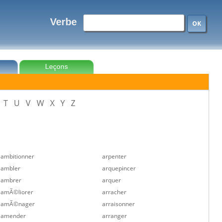
Verbe
OK
Leçons
T
U
V
W
X
Y
Z
ambitionner
arpenter
ambler
arquepincer
ambrer
arquer
amÃ©liorer
arracher
amÃ©nager
arraisonner
amender
arranger