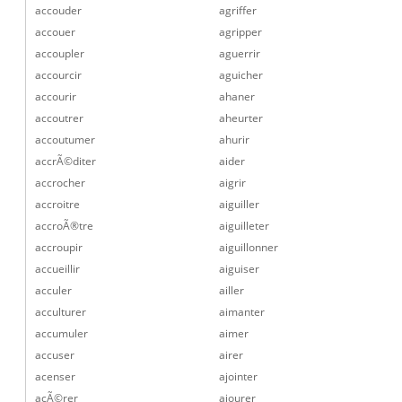
accouder
agriffer
accouer
agripper
accoupler
aguerrir
accourcir
aguicher
accourir
ahaner
accoutrer
aheurter
accoutumer
ahurir
accrÃ©diter
aider
accrocher
aigrir
accroitre
aiguiller
accroÃ®tre
aiguilleter
accroupir
aiguillonner
accueillir
aiguiser
acculer
ailler
acculturer
aimanter
accumuler
aimer
accuser
airer
acenser
ajointer
acÃ©rer
ajourer