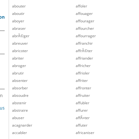
abouter
affoler
aboutir
affouager
son
aboyer
affourager
abraser
affourcher
abrÃ©ger
affourrager
abreuver
affranchir
abricoter
affrÃ©ter
abriter
affriander
abroger
affricher
abrutir
affrioler
absenter
affriter
absorber
affronter
en
absoudre
affruiter
abstenir
affubler
lus
abstraire
affurer
abuser
affÃ»ter
acagnarder
affuter
accabler
africaniser