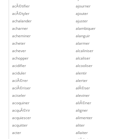
acÃ©tifier
ajourner
acÃ©tyler
ajouter
achalander
ajuster
acharner
alambiquer
acheminer
alanguir
acheter
alarmer
achever
alcaliniser
achopper
alcaliser
acidifier
alcooliser
aciduler
alentir
aciÃ©rer
alerter
aciÃ©riser
alÃ©ser
aciseler
aleviner
acoquiner
aliÃ©ner
acquÃ©rir
aligner
acquiescer
alimenter
acquitter
aliter
acter
allaiter