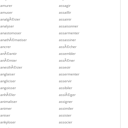
amurer
assagir
amuser
assaillir
analgÃ©sier
assainir
analyser
assaisonner
anastomoser
assarmenter
anathÃ©matiser
assassiner
ancrer
assÃ©cher
anÃ©antir
assembler
anÃ©mier
assÃ©ner
anesthÃ©sier
asseoir
anglaiser
assermenter
angliciser
asservir
angoisser
assibiler
anhÃ©ler
assiÃ©ger
animaliser
assigner
animer
assimiler
aniser
assister
ankyloser
associer