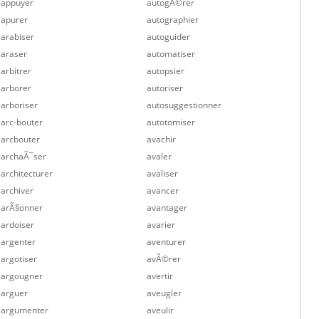
appuyer
autogÃ©rer
apurer
autographier
arabiser
autoguider
araser
automatiser
arbitrer
autopsier
arborer
autoriser
arboriser
autosuggestionner
arc-bouter
autotomiser
arcbouter
avachir
archaÃ¯ser
avaler
architecturer
avaliser
archiver
avancer
arÃ§onner
avantager
ardoiser
avarier
argenter
aventurer
argotiser
avÃ©rer
argougner
avertir
arguer
aveugler
argumenter
aveulir