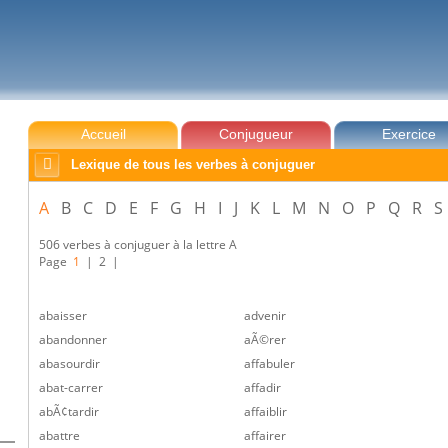
Accueil
Conjugueur
Exercice

Lexique de tous les verbes à conjuguer
A
B
C
D
E
F
G
H
I
J
K
L
M
N
O
P
Q
R
S
506 verbes à conjuguer à la lettre A
Page
1
|
2
|
abaisser
advenir
abandonner
aÃ©rer
abasourdir
affabuler
abat-carrer
affadir
abÃ¢tardir
affaiblir
abattre
affairer