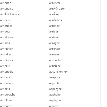
amener
arrenter
amenuiser
arrÃ©rager
amÃ©ricaniser
arrÃªter
amerrir
arriÃ©rer
ameublir
arrimer
ameuter
arriser
amidonner
arriver
amincir
arroger
amnistier
arrondir
amodier
arroser
amoindrir
arsouiller
amollir
articuler
amonceler
ascensionner
amorcer
aseptiser
amordancer
aspecter
amortir
asperger
amouracher
asphalter
amplifier
asphyxier
amputer
aspirer