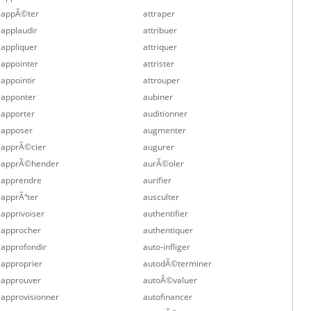
appÃ©ter
attraper
applaudir
attribuer
appliquer
attriquer
appointer
attrister
appointir
attrouper
apponter
aubiner
apporter
auditionner
apposer
augmenter
apprÃ©cier
augurer
apprÃ©hender
aurÃ©oler
apprendre
aurifier
apprÃªter
ausculter
apprivoiser
authentifier
approcher
authentiquer
approfondir
auto-infliger
approprier
autodÃ©terminer
approuver
autoÃ©valuer
approvisionner
autofinancer