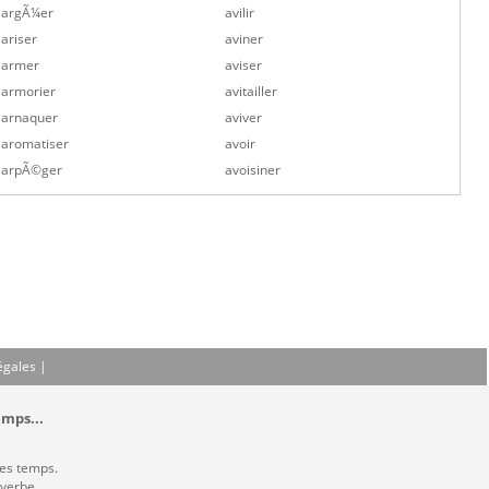
argÃ¼er
avilir
ariser
aviner
armer
aviser
armorier
avitailler
arnaquer
aviver
aromatiser
avoir
arpÃ©ger
avoisiner
égales
|
emps...
les temps.
 verbe.