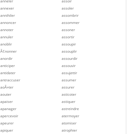
anneler
assoir
annexer
assoler
annihiler
assombrir
annoncer
assommer
annoter
assoner
annuler
assortir
anoblir
assoupir
Ã¢nonner
assouplir
anordir
assourdir
anticiper
assouvir
antidater
assujettir
antraccuser
assumer
aoÃ»ter
assurer
aouter
asticoter
apaiser
astiquer
apanager
astreindre
apercevoir
atermoyer
apeurer
atomiser
apiquer
atrophier