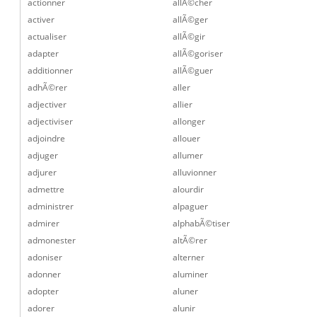
actionner
allÃ©cher
activer
allÃ©ger
actualiser
allÃ©gir
adapter
allÃ©goriser
additionner
allÃ©guer
adhÃ©rer
aller
adjectiver
allier
adjectiviser
allonger
adjoindre
allouer
adjuger
allumer
adjurer
alluvionner
admettre
alourdir
administrer
alpaguer
admirer
alphabÃ©tiser
admonester
altÃ©rer
adoniser
alterner
adonner
aluminer
adopter
aluner
adorer
alunir