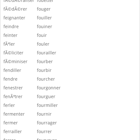
fÃ©dÃ©raliser
fouetter
fÃ©dÃ©rer
fouger
feignanter
fouiller
feindre
fouiner
feinter
fouir
fÃªler
fouler
fÃ©liciter
fourailler
fÃ©miniser
fourber
fendiller
fourbir
fendre
fourcher
fenestrer
fourgonner
fenÃªtrer
fourguer
ferler
fourmiller
fermenter
fournir
fermer
fourrager
ferrailler
fourrer