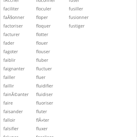
fÃ¢cher
floconner
fuser
faciliter
floculer
fusiller
faÃ§onner
floper
fusionner
factoriser
floquer
fustiger
facturer
flotter
fader
flouer
fagoter
flouser
faiblir
fluber
faignanter
fluctuer
failler
fluer
faillir
fluidifier
fainÃ©anter
fluidiser
faire
fluoriser
faisander
fluter
falloir
flÃ»ter
falsifier
fluxer