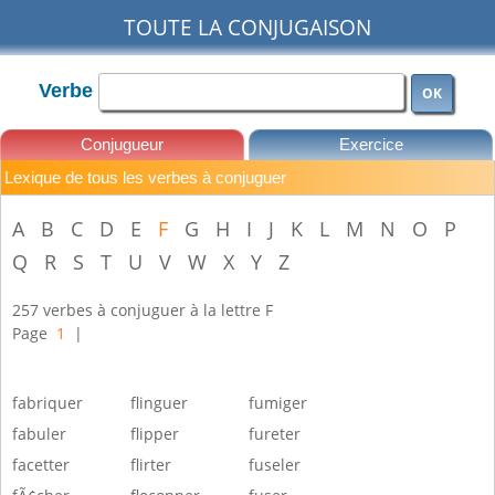
TOUTE LA CONJUGAISON
Verbe
OK
Conjugueur
Exercice
Lexique de tous les verbes à conjuguer
Leçons
A
B
C
D
E
F
G
H
I
J
K
L
M
N
O
P
Q
R
S
T
U
V
W
X
Y
Z
257 verbes à conjuguer à la lettre F
Page
1
|
fabriquer
flinguer
fumiger
fabuler
flipper
fureter
facetter
flirter
fuseler