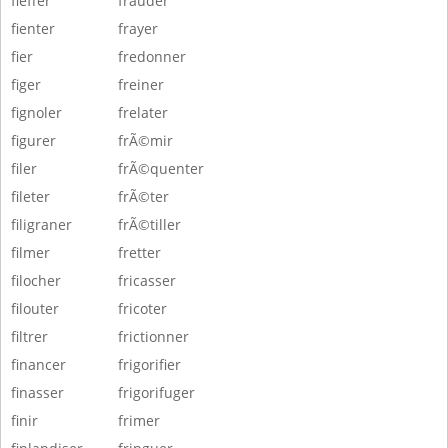
fieffer
frauder
fienter
frayer
fier
fredonner
figer
freiner
fignoler
frelater
figurer
frÃ©mir
filer
frÃ©quenter
fileter
frÃ©ter
filigraner
frÃ©tiller
filmer
fretter
filocher
fricasser
filouter
fricoter
filtrer
frictionner
financer
frigorifier
finasser
frigorifuger
finir
frimer