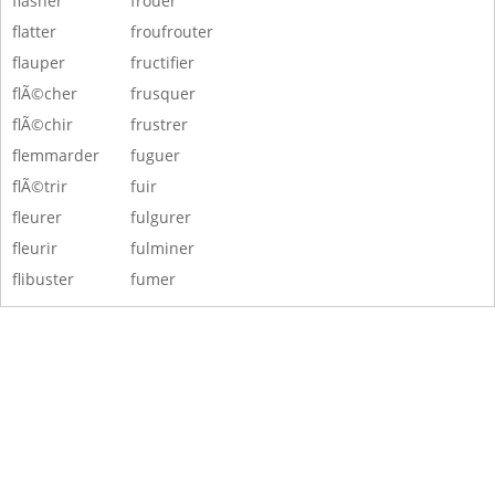
flasher
frouer
flatter
froufrouter
flauper
fructifier
flÃ©cher
frusquer
flÃ©chir
frustrer
flemmarder
fuguer
flÃ©trir
fuir
fleurer
fulgurer
fleurir
fulminer
flibuster
fumer