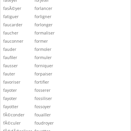
faseyer
forjeter
fasÃ©yer
forlancer
fatiguer
forligner
faucarder
forlonger
faucher
formaliser
fauconner
former
fauder
formoler
faufiler
formuler
fausser
forniquer
fauter
forpaiser
favoriser
fortifier
fayoter
fosserer
fayoter
fossiliser
fayotter
fossoyer
fÃ©conder
fouailler
fÃ©culer
foudroyer