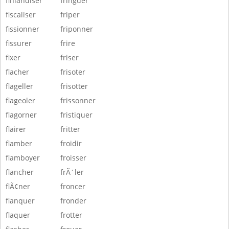
finlandiser
fringuer
fiscaliser
friper
fissionner
friponner
fissurer
frire
fixer
friser
flacher
frisoter
flageller
frisotter
flageoler
frissonner
flagorner
fristiquer
flairer
fritter
flamber
froidir
flamboyer
froisser
flancher
frÃ´ler
flÃ¢ner
froncer
flanquer
fronder
flaquer
frotter