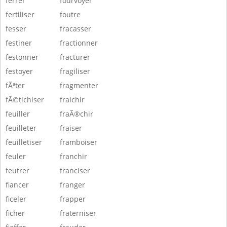
ferrer
fourvoyer
fertiliser
foutre
fesser
fracasser
festiner
fractionner
festonner
fracturer
festoyer
fragiliser
fÃªter
fragmenter
fÃ©tichiser
fraichir
feuiller
fraÃ®chir
feuilleter
fraiser
feuilletiser
framboiser
feuler
franchir
feutrer
franciser
fiancer
franger
ficeler
frapper
ficher
fraterniser