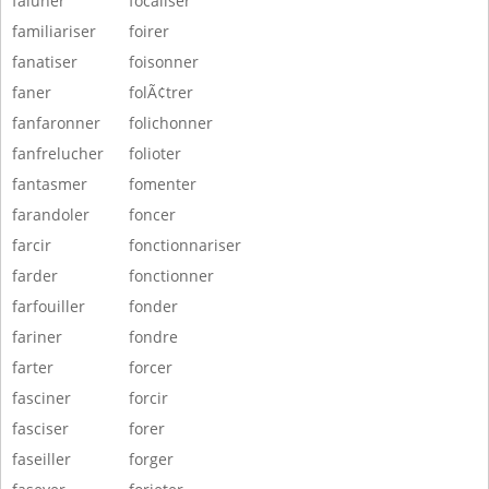
faluner
focaliser
familiariser
foirer
fanatiser
foisonner
faner
folÃ¢trer
fanfaronner
folichonner
fanfrelucher
folioter
fantasmer
fomenter
farandoler
foncer
farcir
fonctionnariser
farder
fonctionner
farfouiller
fonder
fariner
fondre
farter
forcer
fasciner
forcir
fasciser
forer
faseiller
forger