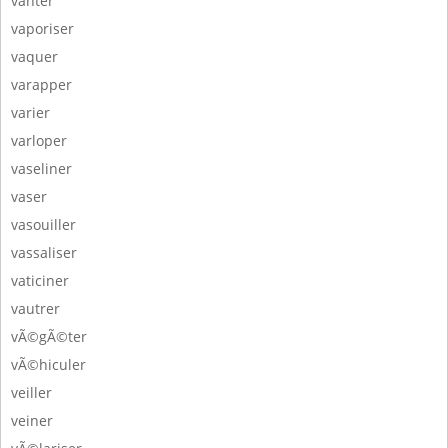
vanter
vaporiser
vaquer
varapper
varier
varloper
vaseliner
vaser
vasouiller
vassaliser
vaticiner
vautrer
vÃ©gÃ©ter
vÃ©hiculer
veiller
veiner