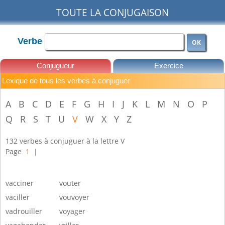
TOUTE LA CONJUGAISON
Verbe
OK
Conjugueur
Exercice
Lexique de tous les verbes à conjuguer
Leçons
A
B
C
D
E
F
G
H
I
J
K
L
M
N
O
P
Q
R
S
T
U
V
W
X
Y
Z
132 verbes à conjuguer à la lettre V
Page
1
|
vacciner
vouter
vaciller
vouvoyer
vadrouiller
voyager