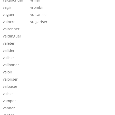
vagabonder
vriller
vagir
vrombir
vaguer
vulcaniser
vaincre
vulgariser
vaironner
valdinguer
valeter
valider
valiser
vallonner
valoir
valoriser
valouser
valser
vamper
vanner