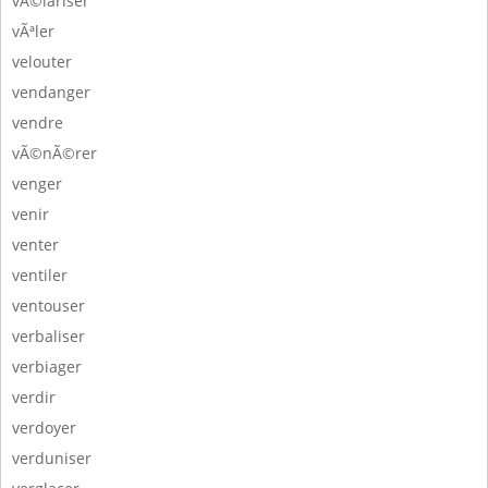
vÃ©lariser
vÃªler
velouter
vendanger
vendre
vÃ©nÃ©rer
venger
venir
venter
ventiler
ventouser
verbaliser
verbiager
verdir
verdoyer
verduniser