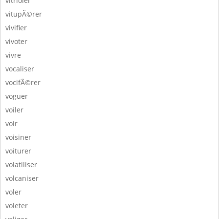
vitrioler
vitupÃ©rer
vivifier
vivoter
vivre
vocaliser
vocifÃ©rer
voguer
voiler
voir
voisiner
voiturer
volatiliser
volcaniser
voler
voleter