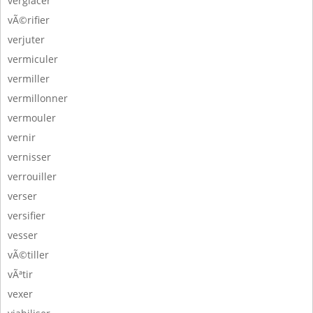
verglacer
vÃ©rifier
verjuter
vermiculer
vermiller
vermillonner
vermouler
vernir
vernisser
verrouiller
verser
versifier
vesser
vÃ©tiller
vÃªtir
vexer