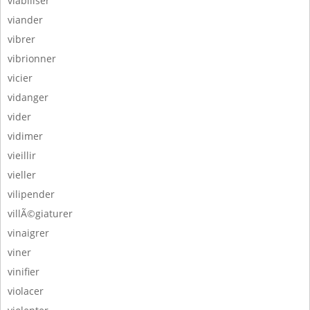
viabiliser
viander
vibrer
vibrionner
vicier
vidanger
vider
vidimer
vieillir
vieller
vilipender
villÃ©giaturer
vinaigrer
viner
vinifier
violacer