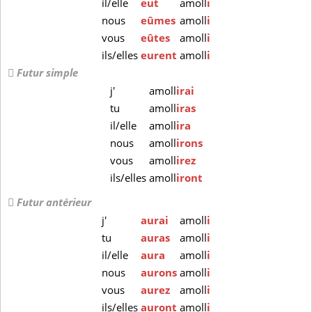
il/elle
eut
amoll
i
nous
eûmes
amoll
i
vous
eûtes
amoll
i
ils/elles
eurent
amoll
i
Futur simple
j'
amoll
irai
tu
amoll
iras
il/elle
amoll
ira
nous
amoll
irons
vous
amoll
irez
ils/elles
amoll
iront
Futur antérieur
j'
aurai
amoll
i
tu
auras
amoll
i
il/elle
aura
amoll
i
nous
aurons
amoll
i
vous
aurez
amoll
i
ils/elles
auront
amoll
i