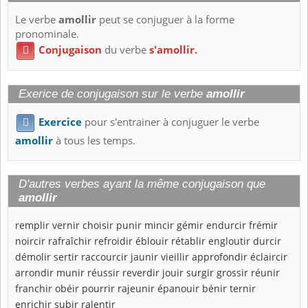
Le verbe
amollir
peut se conjuguer à la forme
pronominale.
Conjugaison
du verbe
s'amollir.

Exerice de conjugaison sur le verbe
amollir
Exercice
pour s'entrainer à conjuguer le verbe

amollir
à tous les temps.
D'autres verbes ayant la même conjugaison que
amollir
remplir
vernir
choisir
punir
mincir
gémir
endurcir
frémir
noircir
rafraîchir
refroidir
éblouir
rétablir
engloutir
durcir
démolir
sertir
raccourcir
jaunir
vieillir
approfondir
éclaircir
arrondir
munir
réussir
reverdir
jouir
surgir
grossir
réunir
franchir
obéir
pourrir
rajeunir
épanouir
bénir
ternir
enrichir
subir
ralentir