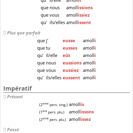
qu'
il/elle
amoll
ît
que
nous
amoll
issions
que
vous
amoll
issiez
qu'
ils/elles
amoll
issent
Plus que parfait
que
j'
eusse
amoll
i
que
tu
eusses
amoll
i
qu'
il/elle
eût
amoll
i
que
nous
eussions
amoll
i
que
vous
eussiez
amoll
i
qu'
ils/elles
eussent
amoll
i
Impératif
Présent
eme
amoll
is
(2
pers. sing.)
ere
amoll
issons
(1
pers. plu.)
eme
amoll
issez
(2
pers. plu.)
Passé