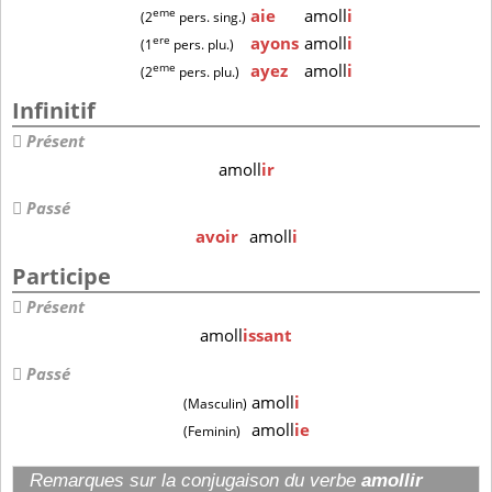
eme
aie
amoll
i
(2
pers. sing.)
ere
ayons
amoll
i
(1
pers. plu.)
eme
ayez
amoll
i
(2
pers. plu.)
Infinitif
Présent
amoll
ir
Passé
avoir
amoll
i
Participe
Présent
amoll
issant
Passé
amoll
i
(Masculin)
amoll
ie
(Feminin)
Remarques sur la conjugaison du verbe
amollir