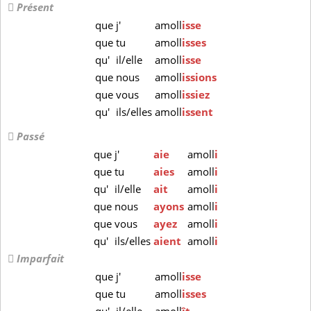
Présent
que
j'
amoll
isse
que
tu
amoll
isses
qu'
il/elle
amoll
isse
que
nous
amoll
issions
que
vous
amoll
issiez
qu'
ils/elles
amoll
issent
Passé
que
j'
aie
amoll
i
que
tu
aies
amoll
i
qu'
il/elle
ait
amoll
i
que
nous
ayons
amoll
i
que
vous
ayez
amoll
i
qu'
ils/elles
aient
amoll
i
Imparfait
que
j'
amoll
isse
que
tu
amoll
isses