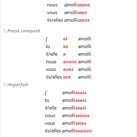
nous
amoll
issons
vous
amoll
issez
ils/elles
amoll
issent
Passé composé
j'
ai
amoll
i
tu
as
amoll
i
il/elle
a
amoll
i
nous
avons
amoll
i
vous
avez
amoll
i
ils/elles
ont
amoll
i
Imparfait
j'
amoll
issais
tu
amoll
issais
il/elle
amoll
issait
nous
amoll
issions
vous
amoll
issiez
ils/elles
amoll
issaient