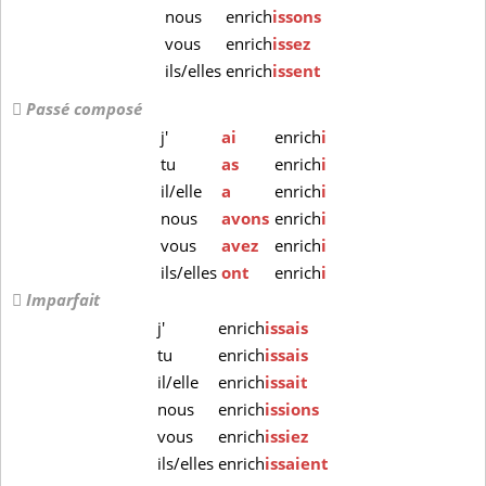
nous
enrich
issons
vous
enrich
issez
ils/elles
enrich
issent
Passé composé
j'
ai
enrich
i
tu
as
enrich
i
il/elle
a
enrich
i
nous
avons
enrich
i
vous
avez
enrich
i
ils/elles
ont
enrich
i
Imparfait
j'
enrich
issais
tu
enrich
issais
il/elle
enrich
issait
nous
enrich
issions
vous
enrich
issiez
ils/elles
enrich
issaient