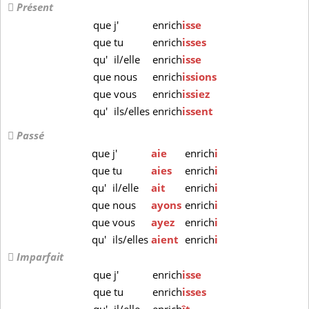
Présent
que
j'
enrich
isse
que
tu
enrich
isses
qu'
il/elle
enrich
isse
que
nous
enrich
issions
que
vous
enrich
issiez
qu'
ils/elles
enrich
issent
Passé
que
j'
aie
enrich
i
que
tu
aies
enrich
i
qu'
il/elle
ait
enrich
i
que
nous
ayons
enrich
i
que
vous
ayez
enrich
i
qu'
ils/elles
aient
enrich
i
Imparfait
que
j'
enrich
isse
que
tu
enrich
isses