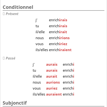
Conditionnel
Présent
j'
enrich
irais
tu
enrich
irais
il/elle
enrich
irait
nous
enrich
irions
vous
enrich
iriez
ils/elles
enrich
iraient
Passé
j'
aurais
enrich
i
tu
aurais
enrich
i
il/elle
aurait
enrich
i
nous
aurions
enrich
i
vous
auriez
enrich
i
ils/elles
auraient
enrich
i
Subjonctif