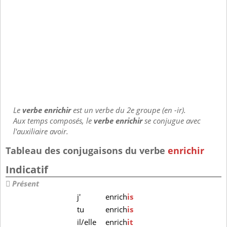
Le
verbe enrichir
est un verbe du 2e groupe (en -ir).
Aux temps composés, le
verbe enrichir
se conjugue avec
l'auxiliaire avoir.
Tableau des conjugaisons du verbe
enrichir
Indicatif
Présent
j'
enrich
is
tu
enrich
is
il/elle
enrich
it