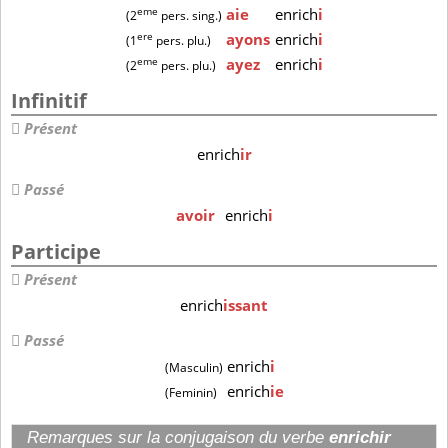
eme
aie
enrich
i
(2
pers. sing.)
ere
ayons
enrich
i
(1
pers. plu.)
eme
ayez
enrich
i
(2
pers. plu.)
Infinitif
Présent
enrich
ir
Passé
avoir
enrich
i
Participe
Présent
enrich
issant
Passé
enrich
i
(Masculin)
enrich
ie
(Feminin)
Remarques sur la conjugaison du verbe
enrichir