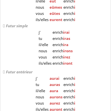
il/elle
eut
enrich
i
nous
eûmes
enrich
i
vous
eûtes
enrich
i
ils/elles
eurent
enrich
i
Futur simple
j'
enrich
irai
tu
enrich
iras
il/elle
enrich
ira
nous
enrich
irons
vous
enrich
irez
ils/elles
enrich
iront
Futur antérieur
j'
aurai
enrich
i
tu
auras
enrich
i
il/elle
aura
enrich
i
nous
aurons
enrich
i
vous
aurez
enrich
i
ils/elles
auront
enrich
i