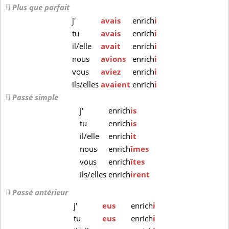
Plus que parfait
j'
avais
enrich
i
tu
avais
enrich
i
il/elle
avait
enrich
i
nous
avions
enrich
i
vous
aviez
enrich
i
ils/elles
avaient
enrich
i
Passé simple
j'
enrich
is
tu
enrich
is
il/elle
enrich
it
nous
enrich
îmes
vous
enrich
îtes
ils/elles
enrich
irent
Passé antérieur
j'
eus
enrich
i
tu
eus
enrich
i