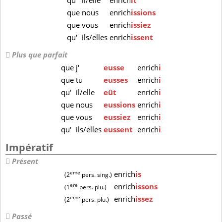
qu'
il/elle
enrich
ît
que
nous
enrich
issions
que
vous
enrich
issiez
qu'
ils/elles
enrich
issent
Plus que parfait
que
j'
eusse
enrich
i
que
tu
eusses
enrich
i
qu'
il/elle
eût
enrich
i
que
nous
eussions
enrich
i
que
vous
eussiez
enrich
i
qu'
ils/elles
eussent
enrich
i
Impératif
Présent
eme
enrich
is
(2
pers. sing.)
ere
enrich
issons
(1
pers. plu.)
eme
enrich
issez
(2
pers. plu.)
Passé