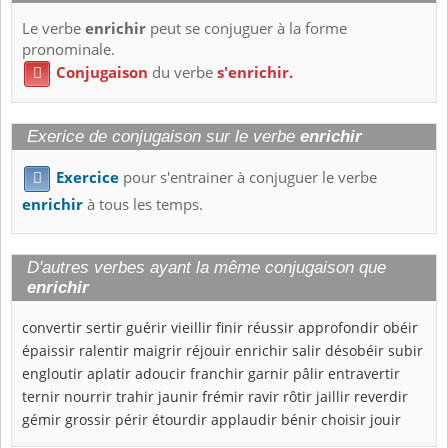
Le verbe
enrichir
peut se conjuguer à la forme
pronominale.
Conjugaison
du verbe
s'enrichir.

Exerice de conjugaison sur le verbe
enrichir
Exercice
pour s'entrainer à conjuguer le verbe

enrichir
à tous les temps.
D'autres verbes ayant la même conjugaison que
enrichir
convertir
sertir
guérir
vieillir
finir
réussir
approfondir
obéir
épaissir
ralentir
maigrir
réjouir
enrichir
salir
désobéir
subir
engloutir
aplatir
adoucir
franchir
garnir
pâlir
entravertir
ternir
nourrir
trahir
jaunir
frémir
ravir
rôtir
jaillir
reverdir
gémir
grossir
périr
étourdir
applaudir
bénir
choisir
jouir