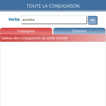
TOUTE LA CONJUGAISON
Verbe
OK
Conjugueur
Exercice
Tableau des conjugaisons du verbe enrichir
Leçons