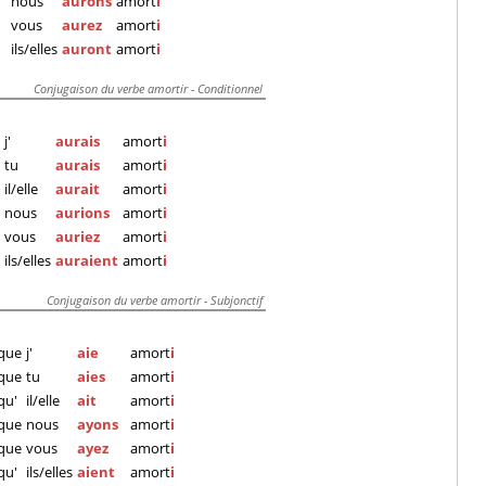
nous
aurons
amort
i
vous
aurez
amort
i
ils/elles
auront
amort
i
Conjugaison du verbe amortir - Conditionnel
j'
aurais
amort
i
tu
aurais
amort
i
il/elle
aurait
amort
i
nous
aurions
amort
i
vous
auriez
amort
i
ils/elles
auraient
amort
i
Conjugaison du verbe amortir - Subjonctif
que
j'
aie
amort
i
que
tu
aies
amort
i
qu'
il/elle
ait
amort
i
que
nous
ayons
amort
i
que
vous
ayez
amort
i
qu'
ils/elles
aient
amort
i