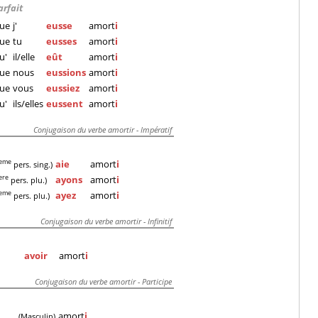
arfait
ue
j'
eusse
amort
i
ue
tu
eusses
amort
i
u'
il/elle
eût
amort
i
ue
nous
eussions
amort
i
ue
vous
eussiez
amort
i
u'
ils/elles
eussent
amort
i
Conjugaison du verbe amortir - Impératif
aie
amort
i
eme
pers. sing.)
ayons
amort
i
ere
pers. plu.)
ayez
amort
i
eme
pers. plu.)
Conjugaison du verbe amortir - Infinitif
avoir
amort
i
Conjugaison du verbe amortir - Participe
amort
i
(Masculin)