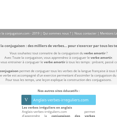
 la conjugaison.com - 2019 |
Qui sommes nous ?
|
Nous contacter
|
Mentions L
la conjugaison : des milliers de verbes... pour s'exercer par tous les t
Vous souhaitez tout connaitre de la conjugaison du
verbe amortir
?
Avec Toute la conjugaison, vous apprendrez à conjuguer le
verbe amortir
.
 vous entrainer à conjuguer le
verbe amortir
à tous les temps : présent, passé com
 conjugaison
permet de conjuguer tous les verbes de la langue française à tous 
 verbe est accompagné d'un exercice permettant d'assimiler la conjugaison du
Pour tous les temps, une leçon explique la construction des conjugaisons.
Nos autres sites éducatifs :
V
Anglais-verbes-irreguliers.com
Les verbes irréguliers en anglais
Anglais-verbes-irréguliers.com permet
d'apprendre la
conjugaison des verbes