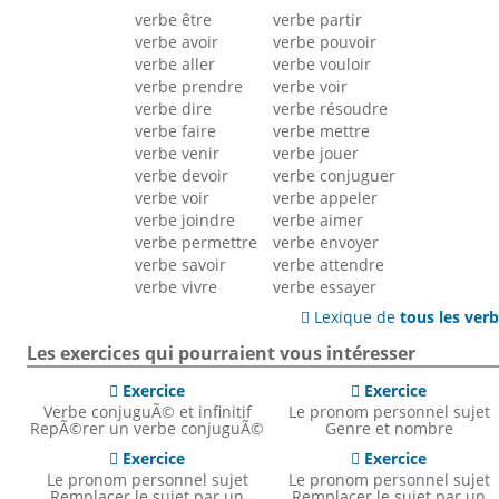
verbe être
verbe partir
verbe avoir
verbe pouvoir
verbe aller
verbe vouloir
verbe prendre
verbe voir
verbe dire
verbe résoudre
verbe faire
verbe mettre
verbe venir
verbe jouer
verbe devoir
verbe conjuguer
verbe voir
verbe appeler
verbe joindre
verbe aimer
verbe permettre
verbe envoyer
verbe savoir
verbe attendre
verbe vivre
verbe essayer
Lexique de
tous les ver

Les exercices qui pourraient vous intéresser
Exercice
Exercice


Verbe conjuguÃ© et infinitif
Le pronom personnel sujet
RepÃ©rer un verbe conjuguÃ©
Genre et nombre
Exercice
Exercice


Le pronom personnel sujet
Le pronom personnel sujet
Remplacer le sujet par un
Remplacer le sujet par un