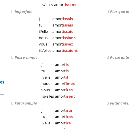
ils/elles
amort
issent
Imparfait
Plus que p
j'
amort
issais
tu
amort
issais
il/elle
amort
issait
nous
amort
issions
vous
amort
issiez
ils/elles
amort
issaient
Passé simple
Passé anté
j'
amort
is
tu
amort
is
il/elle
amort
it
bes
nous
amort
îmes
vous
amort
îtes
ils/elles
amort
irent
Futur simple
Futur anté
j'
amort
irai
tu
amort
iras
il/elle
amort
ira