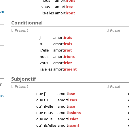
nous
amort
irons
vous
amort
irez
son
ils/elles
amort
iront
Conditionnel
Présent
Passé
j'
amort
irais
tu
amort
irais
il/elle
amort
irait
nous
amort
irions
vous
amort
iriez
ils/elles
amort
iraient
Subjonctif
en
Présent
Passé
que
j'
amort
isse
lus
que
tu
amort
isses
qu'
il/elle
amort
isse
que
nous
amort
issions
que
vous
amort
issiez
qu'
ils/elles
amort
issent