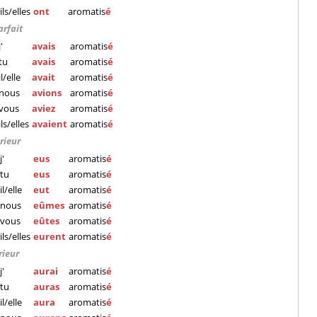
ils/elles
ont
aromatis
é
arfait
j'
avais
aromatis
é
tu
avais
aromatis
é
il/elle
avait
aromatis
é
nous
avions
aromatis
é
vous
aviez
aromatis
é
ils/elles
avaient
aromatis
é
rieur
j'
eus
aromatis
é
tu
eus
aromatis
é
il/elle
eut
aromatis
é
nous
eûmes
aromatis
é
vous
eûtes
aromatis
é
ils/elles
eurent
aromatis
é
rieur
j'
aurai
aromatis
é
tu
auras
aromatis
é
il/elle
aura
aromatis
é