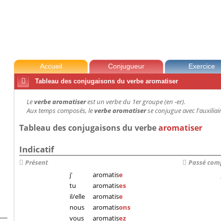
Accueil
Conjugueur
Exercice

Tableau des conjugaisons du verbe aromatiser
Le
verbe aromatiser
est un verbe du 1er groupe (en -er).
Aux temps composés, le
verbe aromatiser
se conjugue avec l'auxiliair
Tableau des conjugaisons du verbe
aromatiser
Indicatif
Présent
Passé com
j'
aromatis
e
tu
aromatis
es
il/elle
aromatis
e
nous
aromatis
ons
vous
aromatis
ez