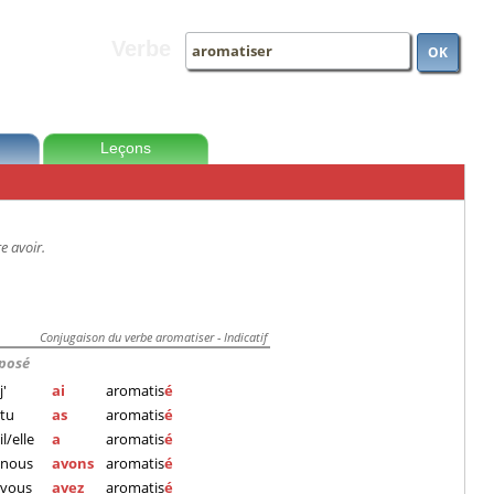
Verbe
OK
Leçons
e avoir.
Conjugaison du verbe aromatiser - Indicatif
posé
j'
ai
aromatis
é
tu
as
aromatis
é
il/elle
a
aromatis
é
nous
avons
aromatis
é
vous
avez
aromatis
é