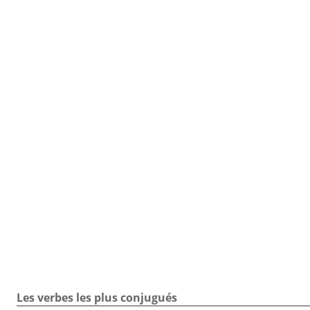
TOUTE LA CONJUGAISON
Toute la conjugaison / Verbe aromatiser / Conjugueur
Les verbes les plus conjugués