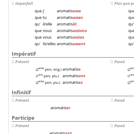
Imparfait
Plus que p
que
j'
aromatis
asse
qu
que
tu
aromatis
asses
qu
qu'
il/elle
aromatis
ât
qu
que
nous
aromatis
assions
qu
que
vous
aromatis
assiez
qu
qu'
ils/elles
aromatis
assent
qu
Impératif
Présent
Passé
aromatis
e
eme
e
(2
pers. sing.)
(2
aromatis
ons
ere
er
(1
pers. plu.)
(1
aromatis
ez
eme
e
(2
pers. plu.)
(2
Infinitif
Présent
Passé
aromatis
er
Participe
Présent
Passé
aromatis
ant