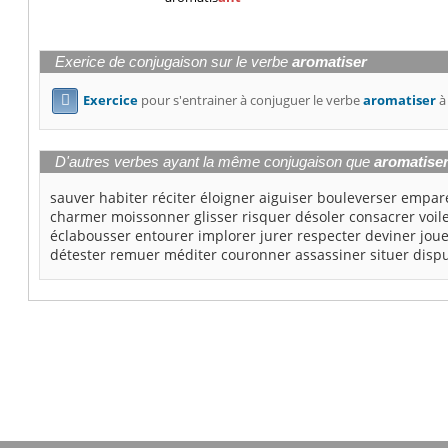
Exerice de conjugaison sur le verbe
aromatiser
Exercice
pour s'entrainer à conjuguer le verbe
aromatiser
à

D'autres verbes ayant la même conjugaison que
aromatise
sauver
habiter
réciter
éloigner
aiguiser
bouleverser
empar
charmer
moissonner
glisser
risquer
désoler
consacrer
voil
éclabousser
entourer
implorer
jurer
respecter
deviner
jou
détester
remuer
méditer
couronner
assassiner
situer
disp