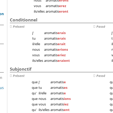
nous
aromatis
erons
vous
aromatis
erez
ils/elles
aromatis
eront
son
Conditionnel
Présent
Passé
j'
aromatis
erais
j'
tu
aromatis
erais
il/elle
aromatis
erait
i
nous
aromatis
erions
vous
aromatis
eriez
ils/elles
aromatis
eraient
i
Subjonctif
Présent
Passé
en
que
j'
aromatis
e
q
lus
que
tu
aromatis
es
q
qu'
il/elle
aromatis
e
qu
que
nous
aromatis
ions
q
que
vous
aromatis
iez
q
qu'
ils/elles
aromatis
ent
qu