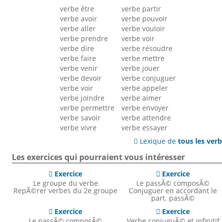
verbe être
verbe partir
verbe avoir
verbe pouvoir
verbe aller
verbe vouloir
verbe prendre
verbe voir
verbe dire
verbe résoudre
verbe faire
verbe mettre
verbe venir
verbe jouer
verbe devoir
verbe conjuguer
verbe voir
verbe appeler
verbe joindre
verbe aimer
verbe permettre
verbe envoyer
verbe savoir
verbe attendre
verbe vivre
verbe essayer
Lexique de
tous les ver

Les exercices qui pourraient vous intéresser
Exercice
Exercice


Le groupe du verbe
Le passÃ© composÃ©
RepÃ©rer verbes du 2e groupe
Conjuguer en accordant le
part. passÃ©
Exercice
Exercice


Le passÃ© composÃ©
Verbe conjuguÃ© et infinitif