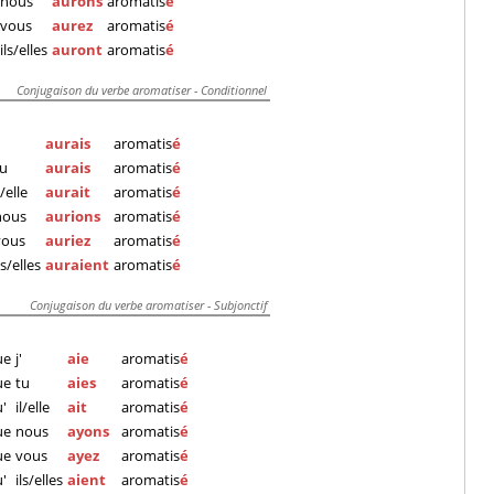
nous
aurons
aromatis
é
vous
aurez
aromatis
é
ils/elles
auront
aromatis
é
Conjugaison du verbe aromatiser - Conditionnel
aurais
aromatis
é
tu
aurais
aromatis
é
l/elle
aurait
aromatis
é
nous
aurions
aromatis
é
vous
auriez
aromatis
é
ls/elles
auraient
aromatis
é
Conjugaison du verbe aromatiser - Subjonctif
ue
j'
aie
aromatis
é
ue
tu
aies
aromatis
é
'
il/elle
ait
aromatis
é
ue
nous
ayons
aromatis
é
ue
vous
ayez
aromatis
é
'
ils/elles
aient
aromatis
é