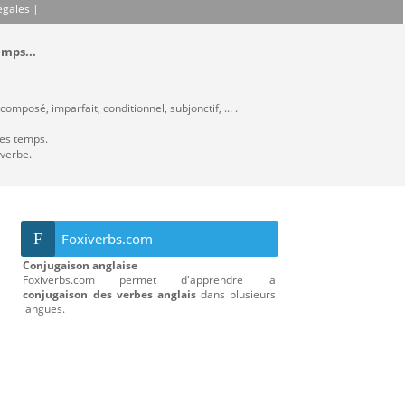
égales
|
emps...
omposé, imparfait, conditionnel, subjonctif, ... .
les temps.
 verbe.
F
Foxiverbs.com
Conjugaison anglaise
Foxiverbs.com permet d'apprendre la
conjugaison des verbes anglais
dans plusieurs
langues.