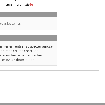
aromatis
ée
(Feminin)
 tous les temps.
r
er
gêner
rentrer
suspecter
amuser
er
aimer
retirer
redouter
er
écorcher
argenter
cacher
uter
éviter
déterminer