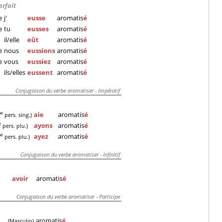
arfait
e
j'
eusse
aromatis
é
e
tu
eusses
aromatis
é
'
il/elle
eût
aromatis
é
e
nous
eussions
aromatis
é
e
vous
eussiez
aromatis
é
'
ils/elles
eussent
aromatis
é
Conjugaison du verbe aromatiser - Impératif
aie
aromatis
é
me
pers. sing.)
ayons
aromatis
é
e
pers. plu.)
ayez
aromatis
é
me
pers. plu.)
Conjugaison du verbe aromatiser - Infinitif
avoir
aromatis
é
Conjugaison du verbe aromatiser - Participe
aromatis
é
(Masculin)