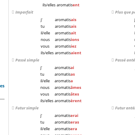
ils/elles
aromatis
ent
Imparfait
Plus que p
j'
aromatis
ais
tu
aromatis
ais
il/elle
aromatis
ait
nous
aromatis
ions
vous
aromatis
iez
ils/elles
aromatis
aient
Passé simple
Passé anté
j'
aromatis
ai
tu
aromatis
as
il/elle
aromatis
a
bes
nous
aromatis
âmes
vous
aromatis
âtes
ils/elles
aromatis
èrent
Futur simple
Futur anté
j'
aromatis
erai
tu
aromatis
eras
il/elle
aromatis
era