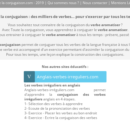
 la conjugaison.com - 2019 |
Qui sommes nous ?
|
Nous contacter
|
Mentions L
la conjugaison : des milliers de verbes... pour s'exercer par tous les t
Vous souhaitez tout connaitre de la conjugaison du
verbe aromatiser
?
Avec Toute la conjugaison, vous apprendrez à conjuguer le
verbe aromatiser
.
vous entrainer à conjuguer le
verbe aromatiser
à tous les temps : présent, passé c
 conjugaison
permet de conjuguer tous les verbes de la langue française à tous 
 verbe est accompagné d'un exercice permettant d'assimiler la conjugaison du
Pour tous les temps, une leçon explique la construction des conjugaisons.
Nos autres sites éducatifs :
V
Anglais-verbes-irreguliers.com
Les verbes irréguliers en anglais
Anglais-verbes-irréguliers.com permet
d'apprendre la
conjugaison des verbes
irréguliers
anglais en 4 étapes.
1- Sélection des verbes à apprendre
2- Ecoute de la prononciation des verbes
3- Exercice - Placer les verbes au bon endroit
4- Exercice - Ecrire la conjugaison des verbes