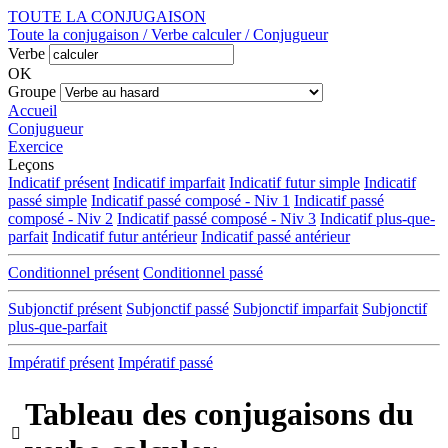
TOUTE LA CONJUGAISON
Toute la conjugaison / Verbe calculer / Conjugueur
Verbe
OK
Groupe
Accueil
Conjugueur
Exercice
Leçons
Indicatif présent
Indicatif imparfait
Indicatif futur simple
Indicatif
passé simple
Indicatif passé composé - Niv 1
Indicatif passé
composé - Niv 2
Indicatif passé composé - Niv 3
Indicatif plus-que-
parfait
Indicatif futur antérieur
Indicatif passé antérieur
Conditionnel présent
Conditionnel passé
Subjonctif présent
Subjonctif passé
Subjonctif imparfait
Subjonctif
plus-que-parfait
Impératif présent
Impératif passé
Tableau des conjugaisons du
