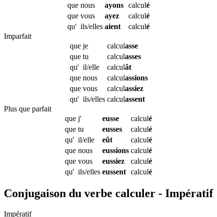
que
nous
ayons
calcul
é
que
vous
ayez
calcul
é
qu'
ils/elles
aient
calcul
é
Imparfait
que
je
calcul
asse
que
tu
calcul
asses
qu'
il/elle
calcul
ât
que
nous
calcul
assions
que
vous
calcul
assiez
qu'
ils/elles
calcul
assent
Plus que parfait
que
j'
eusse
calcul
é
que
tu
eusses
calcul
é
qu'
il/elle
eût
calcul
é
que
nous
eussions
calcul
é
que
vous
eussiez
calcul
é
qu'
ils/elles
eussent
calcul
é
Conjugaison du verbe calculer - Impératif
Impératif