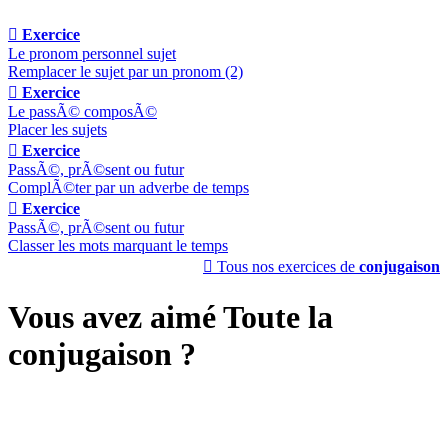

Exercice
Le pronom personnel sujet
Remplacer le sujet par un pronom (2)

Exercice
Le passÃ© composÃ©
Placer les sujets

Exercice
PassÃ©, prÃ©sent ou futur
ComplÃ©ter par un adverbe de temps

Exercice
PassÃ©, prÃ©sent ou futur
Classer les mots marquant le temps

Tous nos exercices de
conjugaison
Vous avez aimé Toute la
conjugaison ?