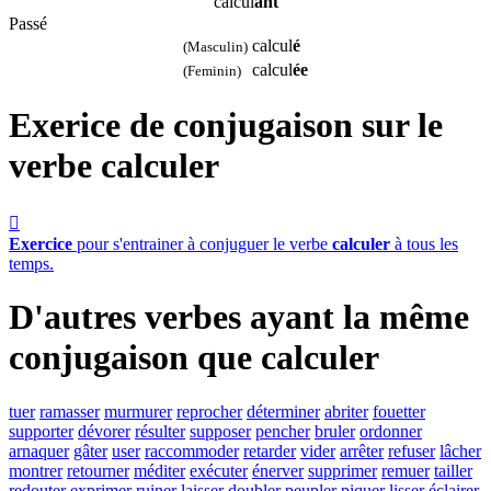
calcul
ant
Passé
calcul
é
(Masculin)
calcul
ée
(Feminin)
Exerice de conjugaison sur le
verbe
calculer

Exercice
pour s'entrainer à conjuguer le verbe
calculer
à tous les
temps.
D'autres verbes ayant la même
conjugaison que
calculer
tuer
ramasser
murmurer
reprocher
déterminer
abriter
fouetter
supporter
dévorer
résulter
supposer
pencher
bruler
ordonner
arnaquer
gâter
user
raccommoder
retarder
vider
arrêter
refuser
lâcher
montrer
retourner
méditer
exécuter
énerver
supprimer
remuer
tailler
redouter
exprimer
ruiner
laisser
doubler
peupler
piquer
lisser
éclairer