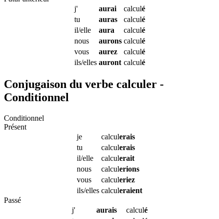
j'
aurai
calcul
é
tu
auras
calcul
é
il/elle
aura
calcul
é
nous
aurons
calcul
é
vous
aurez
calcul
é
ils/elles
auront
calcul
é
Conjugaison du verbe calculer -
Conditionnel
Conditionnel
Présent
je
calcul
erais
tu
calcul
erais
il/elle
calcul
erait
nous
calcul
erions
vous
calcul
eriez
ils/elles
calcul
eraient
Passé
j'
aurais
calcul
é