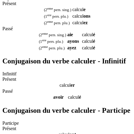
Présent
eme
calcul
e
(2
pers. sing.)
ere
calcul
ons
(1
pers. plu.)
eme
calcul
ez
(2
pers. plu.)
Passé
eme
aie
calcul
é
(2
pers. sing.)
ere
ayons
calcul
é
(1
pers. plu.)
eme
ayez
calcul
é
(2
pers. plu.)
Conjugaison du verbe calculer - Infinitif
Infinitif
Présent
calcul
er
Passé
avoir
calcul
é
Conjugaison du verbe calculer - Participe
Participe
Présent