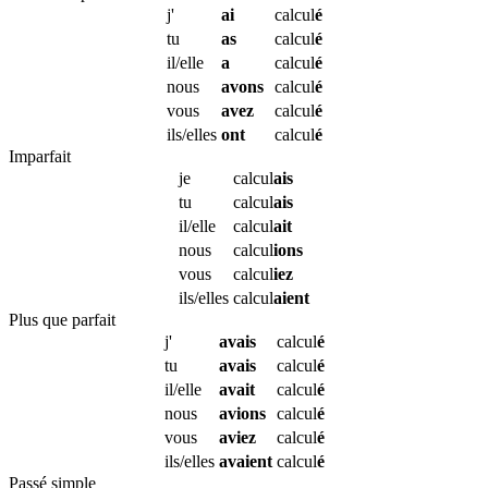
j'
ai
calcul
é
tu
as
calcul
é
il/elle
a
calcul
é
nous
avons
calcul
é
vous
avez
calcul
é
ils/elles
ont
calcul
é
Imparfait
je
calcul
ais
tu
calcul
ais
il/elle
calcul
ait
nous
calcul
ions
vous
calcul
iez
ils/elles
calcul
aient
Plus que parfait
j'
avais
calcul
é
tu
avais
calcul
é
il/elle
avait
calcul
é
nous
avions
calcul
é
vous
aviez
calcul
é
ils/elles
avaient
calcul
é
Passé simple