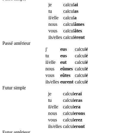
je
calcul
ai
tu
calcul
as
il/elle
calcul
a
nous
calcul
âmes
vous
calcul
âtes
ils/elles
calcul
èrent
Passé antérieur
j'
eus
calcul
é
tu
eus
calcul
é
il/elle
eut
calcul
é
nous
eûmes
calcul
é
vous
eûtes
calcul
é
ils/elles
eurent
calcul
é
Futur simple
je
calcul
erai
tu
calcul
eras
il/elle
calcul
era
nous
calcul
erons
vous
calcul
erez
ils/elles
calcul
eront
Futur antérieur