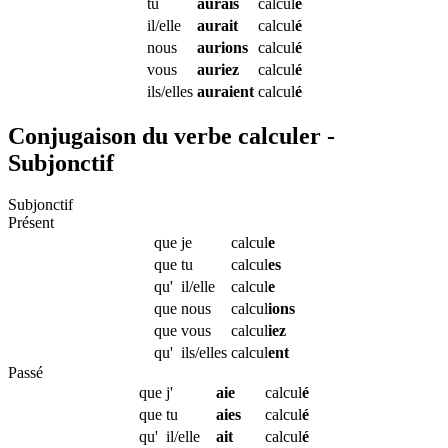
tu
aurais
calcul
é
il/elle
aurait
calcul
é
nous
aurions
calcul
é
vous
auriez
calcul
é
ils/elles
auraient
calcul
é
Conjugaison du verbe calculer -
Subjonctif
Subjonctif
Présent
que
je
calcul
e
que
tu
calcul
es
qu'
il/elle
calcul
e
que
nous
calcul
ions
que
vous
calcul
iez
qu'
ils/elles
calcul
ent
Passé
que
j'
aie
calcul
é
que
tu
aies
calcul
é
qu'
il/elle
ait
calcul
é