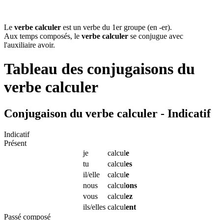
Le
verbe calculer
est un verbe du 1er groupe (en -er).
Aux temps composés, le
verbe calculer
se conjugue avec
l'auxiliaire avoir.
Tableau des conjugaisons du
verbe
calculer
Conjugaison du verbe calculer - Indicatif
Indicatif
Présent
je
calcul
e
tu
calcul
es
il/elle
calcul
e
nous
calcul
ons
vous
calcul
ez
ils/elles
calcul
ent
Passé composé