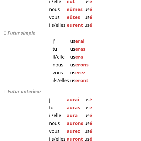
il/elle
eut
us
é
nous
eûmes
us
é
vous
eûtes
us
é
ils/elles
eurent
us
é
Futur simple
j'
us
erai
tu
us
eras
il/elle
us
era
nous
us
erons
vous
us
erez
ils/elles
us
eront
Futur antérieur
j'
aurai
us
é
tu
auras
us
é
il/elle
aura
us
é
nous
aurons
us
é
vous
aurez
us
é
ils/elles
auront
us
é