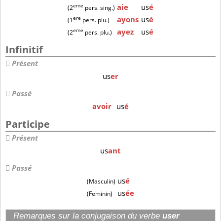
eme
aie
us
é
(2
pers. sing.)
ere
ayons
us
é
(1
pers. plu.)
eme
ayez
us
é
(2
pers. plu.)
Infinitif
Présent
us
er
Passé
avoir
us
é
Participe
Présent
us
ant
Passé
us
é
(Masculin)
us
ée
(Feminin)
Remarques sur la conjugaison du verbe
user