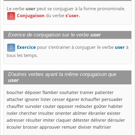
Le verbe
user
peut se conjuguer à la forme pronominale.
Conjugaison
du verbe
s'user.

Exerice de conjugaison sur le verbe
user
Exercice
pour s'entrainer à conjuguer le verbe
user
à

tous les temps.
D'autres verbes ayant la même conjugaison que
user
boucher
déposer
flamber
souhaiter
trainer
patienter
attacher
ignorer
lister
cesser
égarer
échauffer
persuader
chauffer
survoler
couter
opposer
redouter
goûter
habiter
isoler
chercher
insulter
orienter
abîmer
ébranler
exister
adresser
résulter
imiter
claquer
détester
délivrer
dérouler
écouler
brosser
approuver
remuer
diviser
maîtriser