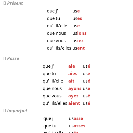
Présent
que
j'
us
e
que
tu
us
es
qu'
il/elle
us
e
que
nous
us
ions
que
vous
us
iez
qu'
ils/elles
us
ent
Passé
que
j'
aie
us
é
que
tu
aies
us
é
qu'
il/elle
ait
us
é
que
nous
ayons
us
é
que
vous
ayez
us
é
qu'
ils/elles
aient
us
é
Imparfait
que
j'
us
asse
que
tu
us
asses