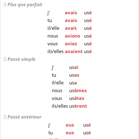
Plus que parfait
j'
avais
us
é
tu
avais
us
é
il/elle
avait
us
é
nous
avions
us
é
vous
aviez
us
é
ils/elles
avaient
us
é
Passé simple
j'
us
ai
tu
us
as
il/elle
us
a
nous
us
âmes
vous
us
âtes
ils/elles
us
èrent
Passé antérieur
j'
eus
us
é
tu
eus
us
é