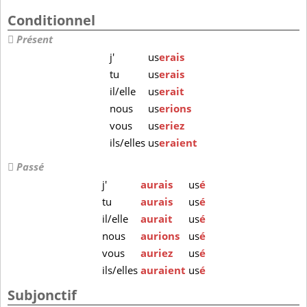
Conditionnel
Présent
j'
us
erais
tu
us
erais
il/elle
us
erait
nous
us
erions
vous
us
eriez
ils/elles
us
eraient
Passé
j'
aurais
us
é
tu
aurais
us
é
il/elle
aurait
us
é
nous
aurions
us
é
vous
auriez
us
é
ils/elles
auraient
us
é
Subjonctif