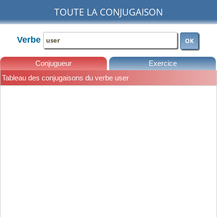
TOUTE LA CONJUGAISON
Verbe
OK
Conjugueur
Exercice
Tableau des conjugaisons du verbe user
Leçons