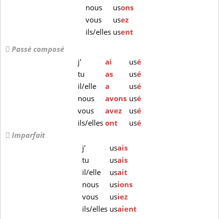
nous
us
ons
vous
us
ez
ils/elles
us
ent
Passé composé
j'
ai
us
é
tu
as
us
é
il/elle
a
us
é
nous
avons
us
é
vous
avez
us
é
ils/elles
ont
us
é
Imparfait
j'
us
ais
tu
us
ais
il/elle
us
ait
nous
us
ions
vous
us
iez
ils/elles
us
aient