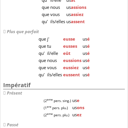
qu'
il/elle
us
ât
que
nous
us
assions
que
vous
us
assiez
qu'
ils/elles
us
assent
Plus que parfait
que
j'
eusse
us
é
que
tu
eusses
us
é
qu'
il/elle
eût
us
é
que
nous
eussions
us
é
que
vous
eussiez
us
é
qu'
ils/elles
eussent
us
é
Impératif
Présent
eme
us
e
(2
pers. sing.)
ere
us
ons
(1
pers. plu.)
eme
us
ez
(2
pers. plu.)
Passé