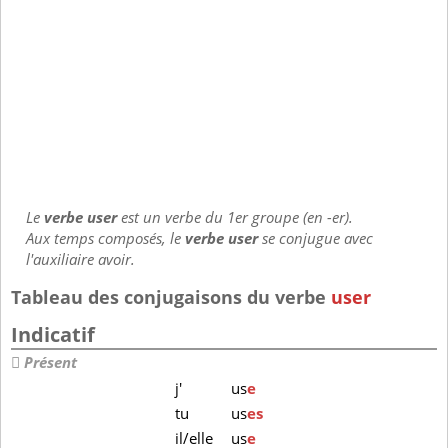
Le
verbe user
est un verbe du 1er groupe (en -er).
Aux temps composés, le
verbe user
se conjugue avec
l'auxiliaire avoir.
Tableau des conjugaisons du verbe
user
Indicatif
Présent
j'
us
e
tu
us
es
il/elle
us
e