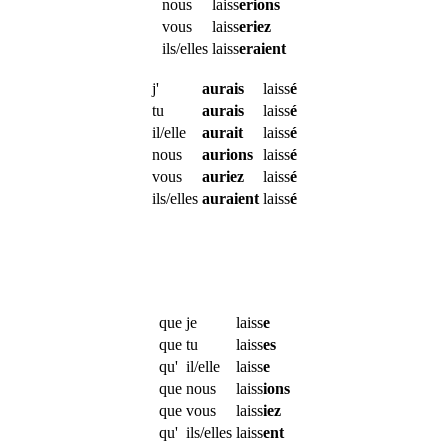
nous
laiss
erions
vous
laiss
eriez
ils/elles
laiss
eraient
j'
aurais
laiss
é
tu
aurais
laiss
é
il/elle
aurait
laiss
é
nous
aurions
laiss
é
vous
auriez
laiss
é
ils/elles
auraient
laiss
é
que
je
laiss
e
que
tu
laiss
es
qu'
il/elle
laiss
e
que
nous
laiss
ions
que
vous
laiss
iez
qu'
ils/elles
laiss
ent