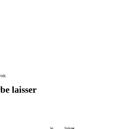
oir.
rbe
laisser
je
laiss
e