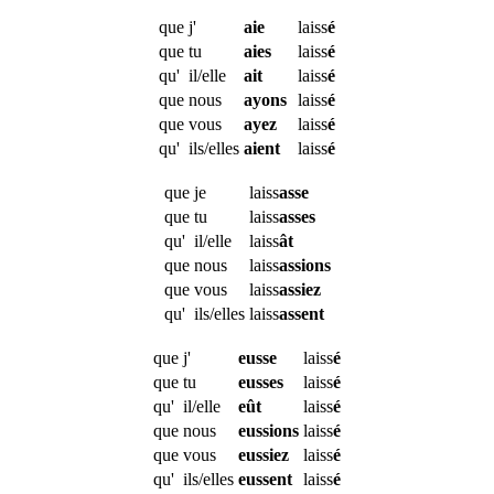
que
j'
aie
laiss
é
que
tu
aies
laiss
é
qu'
il/elle
ait
laiss
é
que
nous
ayons
laiss
é
que
vous
ayez
laiss
é
qu'
ils/elles
aient
laiss
é
que
je
laiss
asse
que
tu
laiss
asses
qu'
il/elle
laiss
ât
que
nous
laiss
assions
que
vous
laiss
assiez
qu'
ils/elles
laiss
assent
que
j'
eusse
laiss
é
que
tu
eusses
laiss
é
qu'
il/elle
eût
laiss
é
que
nous
eussions
laiss
é
que
vous
eussiez
laiss
é
qu'
ils/elles
eussent
laiss
é