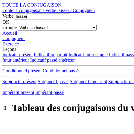
TOUTE LA CONJUGAISON
Toute la conjugaison / Verbe laisser / Conjugueur
Verbe
OK
Groupe
Accueil
Conjugueur
Exercice
Leçons
Indicatif présent
Indicatif imparfait
Indicatif futur simple
Indicatif pas
futur antérieur
Indicatif passé antérieur
Conditionnel présent
Conditionnel passé
Subjonctif présent
Subjonctif passé
Subjonctif imparfait
Subjonctif pl
Impératif présent
Impératif passé
Tableau des conjugaisons du v
