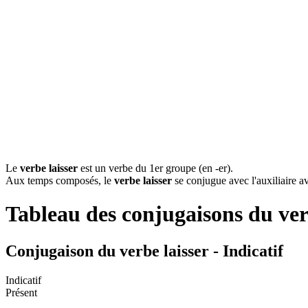
Le
verbe laisser
est un verbe du 1er groupe (en -er).
Aux temps composés, le
verbe laisser
se conjugue avec l'auxiliaire av
Tableau des conjugaisons du ve
Conjugaison du verbe laisser - Indicatif
Indicatif
Présent