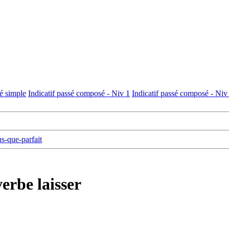
sé simple
Indicatif passé composé - Niv 1
Indicatif passé composé - Niv
us-que-parfait
erbe laisser