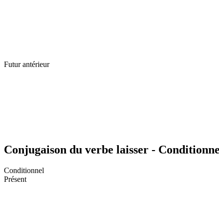
Futur antérieur
Conjugaison du verbe laisser - Conditionne
Conditionnel
Présent