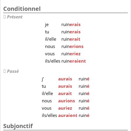
Conditionnel
Présent
je
ruin
erais
tu
ruin
erais
il/elle
ruin
erait
nous
ruin
erions
vous
ruin
eriez
ils/elles
ruin
eraient
Passé
j'
aurais
ruin
é
tu
aurais
ruin
é
il/elle
aurait
ruin
é
nous
aurions
ruin
é
vous
auriez
ruin
é
ils/elles
auraient
ruin
é
Subjonctif