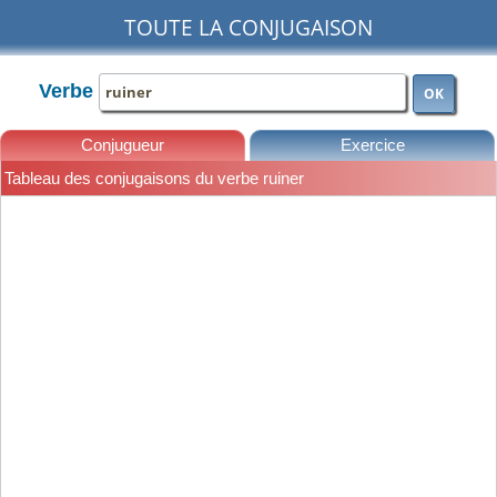
TOUTE LA CONJUGAISON
Verbe
OK
Conjugueur
Exercice
Tableau des conjugaisons du verbe ruiner
Leçons