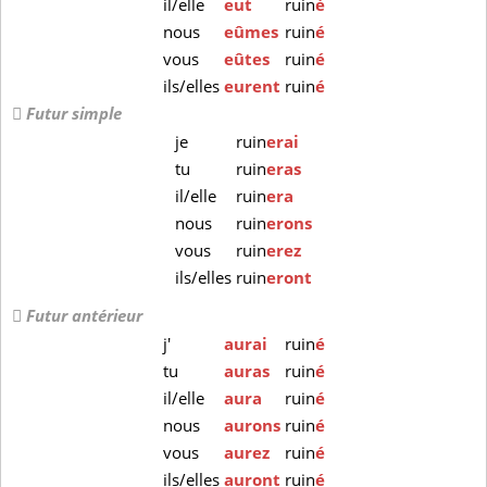
il/elle
eut
ruin
é
nous
eûmes
ruin
é
vous
eûtes
ruin
é
ils/elles
eurent
ruin
é
Futur simple
je
ruin
erai
tu
ruin
eras
il/elle
ruin
era
nous
ruin
erons
vous
ruin
erez
ils/elles
ruin
eront
Futur antérieur
j'
aurai
ruin
é
tu
auras
ruin
é
il/elle
aura
ruin
é
nous
aurons
ruin
é
vous
aurez
ruin
é
ils/elles
auront
ruin
é