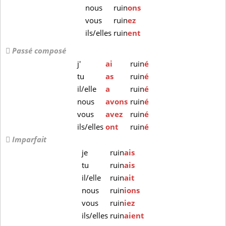
nous
ruin
ons
vous
ruin
ez
ils/elles
ruin
ent
Passé composé
j'
ai
ruin
é
tu
as
ruin
é
il/elle
a
ruin
é
nous
avons
ruin
é
vous
avez
ruin
é
ils/elles
ont
ruin
é
Imparfait
je
ruin
ais
tu
ruin
ais
il/elle
ruin
ait
nous
ruin
ions
vous
ruin
iez
ils/elles
ruin
aient