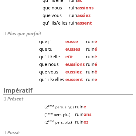
qu'
il/elle
ruin
ât
que
nous
ruin
assions
que
vous
ruin
assiez
qu'
ils/elles
ruin
assent
Plus que parfait
que
j'
eusse
ruin
é
que
tu
eusses
ruin
é
qu'
il/elle
eût
ruin
é
que
nous
eussions
ruin
é
que
vous
eussiez
ruin
é
qu'
ils/elles
eussent
ruin
é
Impératif
Présent
eme
ruin
e
(2
pers. sing.)
ere
ruin
ons
(1
pers. plu.)
eme
ruin
ez
(2
pers. plu.)
Passé