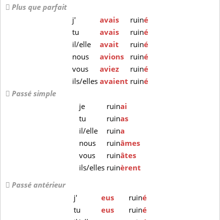
Plus que parfait
j'
avais
ruin
é
tu
avais
ruin
é
il/elle
avait
ruin
é
nous
avions
ruin
é
vous
aviez
ruin
é
ils/elles
avaient
ruin
é
Passé simple
je
ruin
ai
tu
ruin
as
il/elle
ruin
a
nous
ruin
âmes
vous
ruin
âtes
ils/elles
ruin
èrent
Passé antérieur
j'
eus
ruin
é
tu
eus
ruin
é