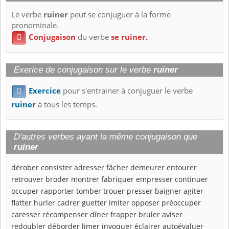
Le verbe
ruiner
peut se conjuguer à la forme
pronominale.
Conjugaison
du verbe
se ruiner.

Exerice de conjugaison sur le verbe
ruiner
Exercice
pour s'entrainer à conjuguer le verbe

ruiner
à tous les temps.
D'autres verbes ayant la même conjugaison que
ruiner
dérober
consister
adresser
fâcher
demeurer
entourer
retrouver
broder
montrer
fabriquer
empresser
continuer
occuper
rapporter
tomber
trouer
presser
baigner
agiter
flatter
hurler
cadrer
guetter
imiter
opposer
préoccuper
caresser
récompenser
dîner
frapper
bruler
aviser
redoubler
déborder
limer
invoquer
éclairer
autoévaluer