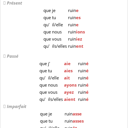
Présent
que
je
ruin
e
que
tu
ruin
es
qu'
il/elle
ruin
e
que
nous
ruin
ions
que
vous
ruin
iez
qu'
ils/elles
ruin
ent
Passé
que
j'
aie
ruin
é
que
tu
aies
ruin
é
qu'
il/elle
ait
ruin
é
que
nous
ayons
ruin
é
que
vous
ayez
ruin
é
qu'
ils/elles
aient
ruin
é
Imparfait
que
je
ruin
asse
que
tu
ruin
asses