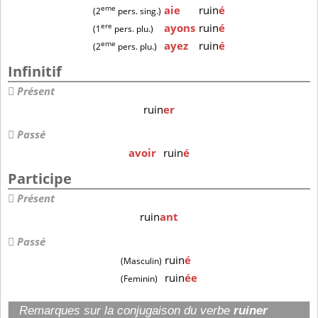
eme
aie
ruin
é
(2
pers. sing.)
ere
ayons
ruin
é
(1
pers. plu.)
eme
ayez
ruin
é
(2
pers. plu.)
Infinitif
Présent
ruin
er
Passé
avoir
ruin
é
Participe
Présent
ruin
ant
Passé
ruin
é
(Masculin)
ruin
ée
(Feminin)
Remarques sur la conjugaison du verbe
ruiner