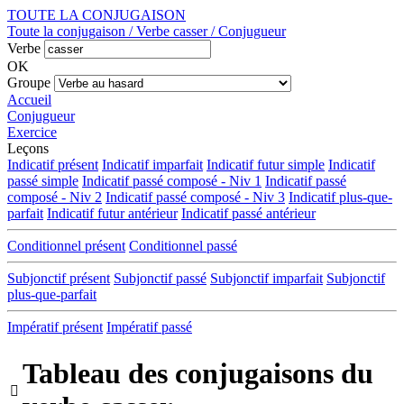
TOUTE LA CONJUGAISON
Toute la conjugaison / Verbe casser / Conjugueur
Verbe
OK
Groupe
Accueil
Conjugueur
Exercice
Leçons
Indicatif présent
Indicatif imparfait
Indicatif futur simple
Indicatif
passé simple
Indicatif passé composé - Niv 1
Indicatif passé
composé - Niv 2
Indicatif passé composé - Niv 3
Indicatif plus-que-
parfait
Indicatif futur antérieur
Indicatif passé antérieur
Conditionnel présent
Conditionnel passé
Subjonctif présent
Subjonctif passé
Subjonctif imparfait
Subjonctif
plus-que-parfait
Impératif présent
Impératif passé
Tableau des conjugaisons du
