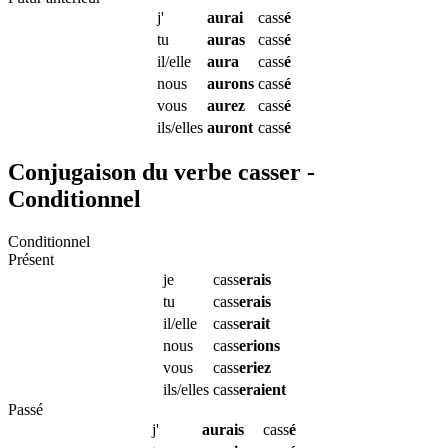
j'
aurai
cass
é
tu
auras
cass
é
il/elle
aura
cass
é
nous
aurons
cass
é
vous
aurez
cass
é
ils/elles
auront
cass
é
Conjugaison du verbe casser -
Conditionnel
Conditionnel
Présent
je
cass
erais
tu
cass
erais
il/elle
cass
erait
nous
cass
erions
vous
cass
eriez
ils/elles
cass
eraient
Passé
j'
aurais
cass
é