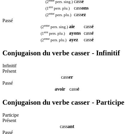
eme
cass
e
(2
pers. sing.)
ere
cass
ons
(1
pers. plu.)
eme
cass
ez
(2
pers. plu.)
Passé
eme
aie
cass
é
(2
pers. sing.)
ere
ayons
cass
é
(1
pers. plu.)
eme
ayez
cass
é
(2
pers. plu.)
Conjugaison du verbe casser - Infinitif
Infinitif
Présent
cass
er
Passé
avoir
cass
é
Conjugaison du verbe casser - Participe
Participe
Présent
cass
ant
Passé