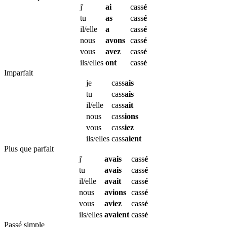
j'
ai
cass
é
tu
as
cass
é
il/elle
a
cass
é
nous
avons
cass
é
vous
avez
cass
é
ils/elles
ont
cass
é
Imparfait
je
cass
ais
tu
cass
ais
il/elle
cass
ait
nous
cass
ions
vous
cass
iez
ils/elles
cass
aient
Plus que parfait
j'
avais
cass
é
tu
avais
cass
é
il/elle
avait
cass
é
nous
avions
cass
é
vous
aviez
cass
é
ils/elles
avaient
cass
é
Passé simple