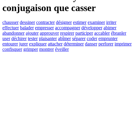
conjugaison que
casser
chausser
dessiner
contracter
désigner
estimer
examiner
irriter
effectuer
balader
empresser
accompagner
développer
abimer
abandonner
ajouter
approuver
respirer
participer
accabler
ébranler
user
déchirer
tester
plaisanter
abîmer
séparer
coder
emprunter
entourer
jurer
expliquer
attacher
déterminer
danser
perforer
imprimer
confisquer
grimper
montrer
éveiller