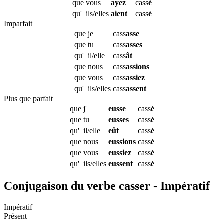
que
vous
ayez
cass
é
qu'
ils/elles
aient
cass
é
Imparfait
que
je
cass
asse
que
tu
cass
asses
qu'
il/elle
cass
ât
que
nous
cass
assions
que
vous
cass
assiez
qu'
ils/elles
cass
assent
Plus que parfait
que
j'
eusse
cass
é
que
tu
eusses
cass
é
qu'
il/elle
eût
cass
é
que
nous
eussions
cass
é
que
vous
eussiez
cass
é
qu'
ils/elles
eussent
cass
é
Conjugaison du verbe casser - Impératif
Impératif
Présent