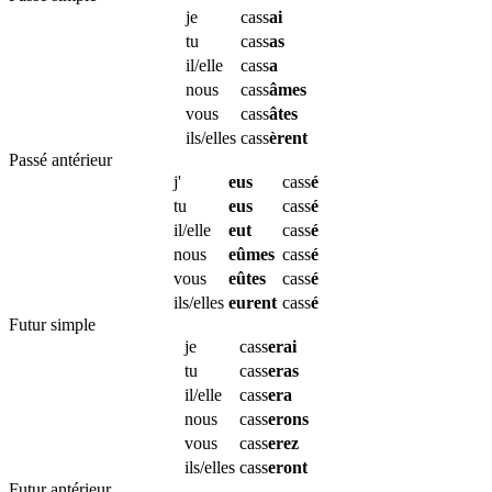
je
cass
ai
tu
cass
as
il/elle
cass
a
nous
cass
âmes
vous
cass
âtes
ils/elles
cass
èrent
Passé antérieur
j'
eus
cass
é
tu
eus
cass
é
il/elle
eut
cass
é
nous
eûmes
cass
é
vous
eûtes
cass
é
ils/elles
eurent
cass
é
Futur simple
je
cass
erai
tu
cass
eras
il/elle
cass
era
nous
cass
erons
vous
cass
erez
ils/elles
cass
eront
Futur antérieur