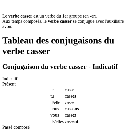
Le
verbe casser
est un verbe du 1er groupe (en -er).
Aux temps composés, le
verbe casser
se conjugue avec l'auxiliaire
avoir.
Tableau des conjugaisons du
verbe
casser
Conjugaison du verbe casser - Indicatif
Indicatif
Présent
je
cass
e
tu
cass
es
il/elle
cass
e
nous
cass
ons
vous
cass
ez
ils/elles
cass
ent
Passé composé