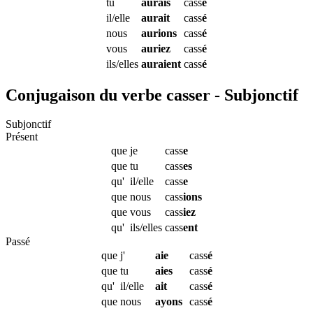
tu
aurais
cass
é
il/elle
aurait
cass
é
nous
aurions
cass
é
vous
auriez
cass
é
ils/elles
auraient
cass
é
Conjugaison du verbe casser - Subjonctif
Subjonctif
Présent
que
je
cass
e
que
tu
cass
es
qu'
il/elle
cass
e
que
nous
cass
ions
que
vous
cass
iez
qu'
ils/elles
cass
ent
Passé
que
j'
aie
cass
é
que
tu
aies
cass
é
qu'
il/elle
ait
cass
é
que
nous
ayons
cass
é