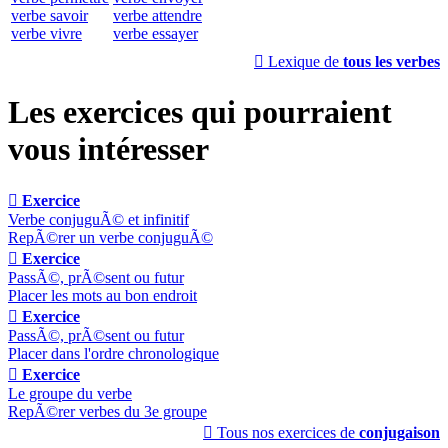
verbe savoir
verbe attendre
verbe vivre
verbe essayer

Lexique de
tous les verbes
Les exercices qui pourraient
vous intéresser

Exercice
Verbe conjuguÃ© et infinitif
RepÃ©rer un verbe conjuguÃ©

Exercice
PassÃ©, prÃ©sent ou futur
Placer les mots au bon endroit

Exercice
PassÃ©, prÃ©sent ou futur
Placer dans l'ordre chronologique

Exercice
Le groupe du verbe
RepÃ©rer verbes du 3e groupe

Tous nos exercices de
conjugaison