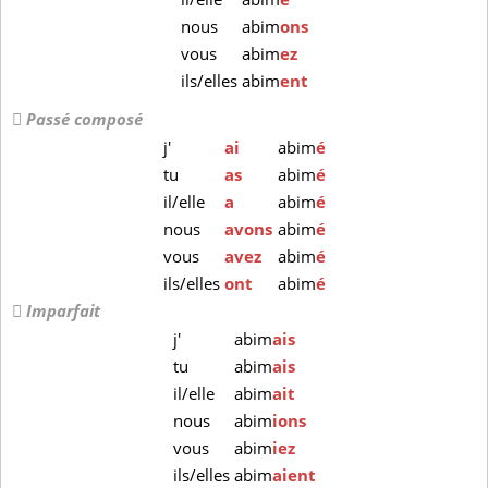
nous
abim
ons
vous
abim
ez
ils/elles
abim
ent
Passé composé
j'
ai
abim
é
tu
as
abim
é
il/elle
a
abim
é
nous
avons
abim
é
vous
avez
abim
é
ils/elles
ont
abim
é
Imparfait
j'
abim
ais
tu
abim
ais
il/elle
abim
ait
nous
abim
ions
vous
abim
iez
ils/elles
abim
aient