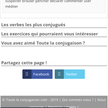
suspecter
brouter
pencher
déclarer
commenter
user
méditer
Les verbes les plus conjugués
Les exercices qui pourraient vous intéresser
Vous avez aimé Toute la conjugaison ?
Partagez cette page !

Facebook

Twitter
© Toute la conjugaison.com - 2019 |
Qui sommes nous ?
|
Nous
contacter
|
Mentions Légales
|