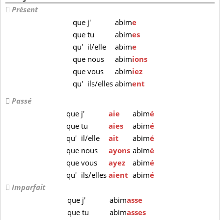
Présent
que
j'
abim
e
que
tu
abim
es
qu'
il/elle
abim
e
que
nous
abim
ions
que
vous
abim
iez
qu'
ils/elles
abim
ent
Passé
que
j'
aie
abim
é
que
tu
aies
abim
é
qu'
il/elle
ait
abim
é
que
nous
ayons
abim
é
que
vous
ayez
abim
é
qu'
ils/elles
aient
abim
é
Imparfait
que
j'
abim
asse
que
tu
abim
asses