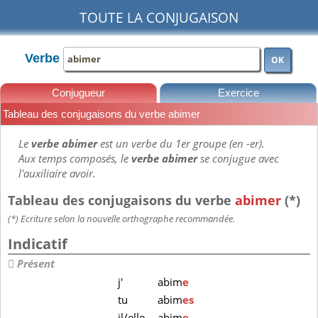
TOUTE LA CONJUGAISON
Verbe
OK
Conjugueur
Exercice
Tableau des conjugaisons du verbe abimer
Leçons
Le
verbe abimer
est un verbe du 1er groupe (en -er).
Aux temps composés, le
verbe abimer
se conjugue avec
l'auxiliaire avoir.
Tableau des conjugaisons du verbe
abimer
(*)
(*) Ecriture selon la nouvelle orthographe recommandée.
Indicatif
Présent
j'
abim
e
tu
abim
es
il/elle
abim
e