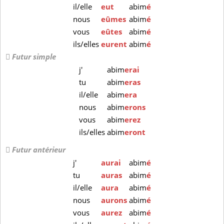
il/elle
eut
abim
é
nous
eûmes
abim
é
vous
eûtes
abim
é
ils/elles
eurent
abim
é
Futur simple
j'
abim
erai
tu
abim
eras
il/elle
abim
era
nous
abim
erons
vous
abim
erez
ils/elles
abim
eront
Futur antérieur
j'
aurai
abim
é
tu
auras
abim
é
il/elle
aura
abim
é
nous
aurons
abim
é
vous
aurez
abim
é