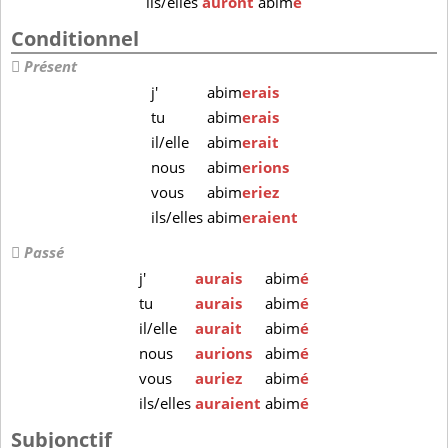
ils/elles
auront
abim
é
Conditionnel
Présent
j'
abim
erais
tu
abim
erais
il/elle
abim
erait
nous
abim
erions
vous
abim
eriez
ils/elles
abim
eraient
Passé
j'
aurais
abim
é
tu
aurais
abim
é
il/elle
aurait
abim
é
nous
aurions
abim
é
vous
auriez
abim
é
ils/elles
auraient
abim
é
Subjonctif