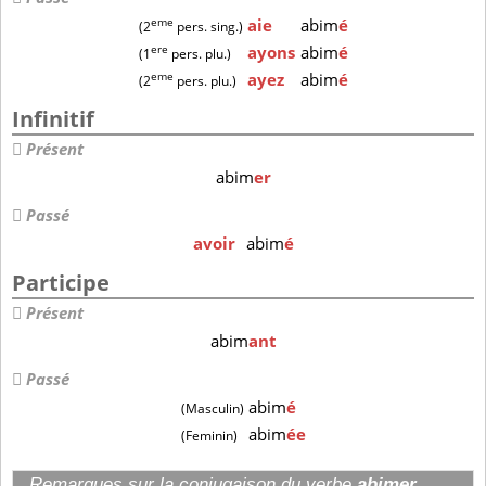
eme
aie
abim
é
(2
pers. sing.)
ere
ayons
abim
é
(1
pers. plu.)
eme
ayez
abim
é
(2
pers. plu.)
Infinitif
Présent
abim
er
Passé
avoir
abim
é
Participe
Présent
abim
ant
Passé
abim
é
(Masculin)
abim
ée
(Feminin)
Remarques sur la conjugaison du verbe
abimer