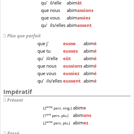
qu'
il/elle
abim
ât
que
nous
abim
assions
que
vous
abim
assiez
qu'
ils/elles
abim
assent
Plus que parfait
que
j'
eusse
abim
é
que
tu
eusses
abim
é
qu'
il/elle
eût
abim
é
que
nous
eussions
abim
é
que
vous
eussiez
abim
é
qu'
ils/elles
eussent
abim
é
Impératif
Présent
eme
abim
e
(2
pers. sing.)
ere
abim
ons
(1
pers. plu.)
eme
abim
ez
(2
pers. plu.)
Passé