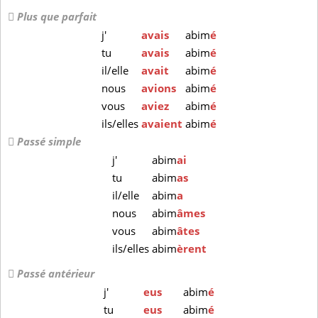
Plus que parfait
j'
avais
abim
é
tu
avais
abim
é
il/elle
avait
abim
é
nous
avions
abim
é
vous
aviez
abim
é
ils/elles
avaient
abim
é
Passé simple
j'
abim
ai
tu
abim
as
il/elle
abim
a
nous
abim
âmes
vous
abim
âtes
ils/elles
abim
èrent
Passé antérieur
j'
eus
abim
é
tu
eus
abim
é