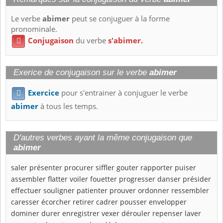
Le verbe
abimer
peut se conjuguer à la forme
pronominale.
Conjugaison
du verbe
s'abimer.

Exerice de conjugaison sur le verbe
abimer
Exercice
pour s'entrainer à conjuguer le verbe

abimer
à tous les temps.
D'autres verbes ayant la même conjugaison que
abimer
saler
présenter
procurer
siffler
gouter
rapporter
puiser
assembler
flatter
voiler
fouetter
progresser
danser
présider
effectuer
souligner
patienter
prouver
ordonner
ressembler
caresser
écorcher
retirer
cadrer
pousser
envelopper
dominer
durer
enregistrer
vexer
dérouler
repenser
laver