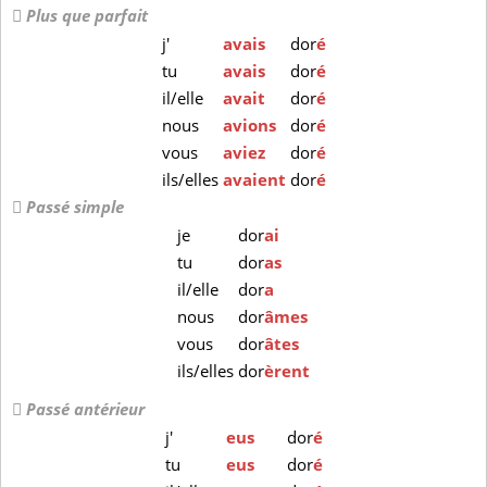
Plus que parfait
j'
avais
dor
é
tu
avais
dor
é
il/elle
avait
dor
é
nous
avions
dor
é
vous
aviez
dor
é
ils/elles
avaient
dor
é
Passé simple
je
dor
ai
tu
dor
as
il/elle
dor
a
nous
dor
âmes
vous
dor
âtes
ils/elles
dor
èrent
Passé antérieur
j'
eus
dor
é
tu
eus
dor
é