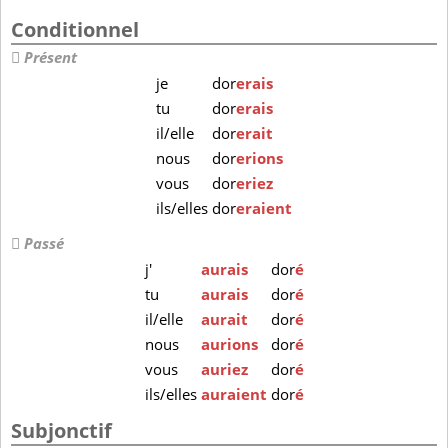
Conditionnel
Présent
je
dor
erais
tu
dor
erais
il/elle
dor
erait
nous
dor
erions
vous
dor
eriez
ils/elles
dor
eraient
Passé
j'
aurais
dor
é
tu
aurais
dor
é
il/elle
aurait
dor
é
nous
aurions
dor
é
vous
auriez
dor
é
ils/elles
auraient
dor
é
Subjonctif