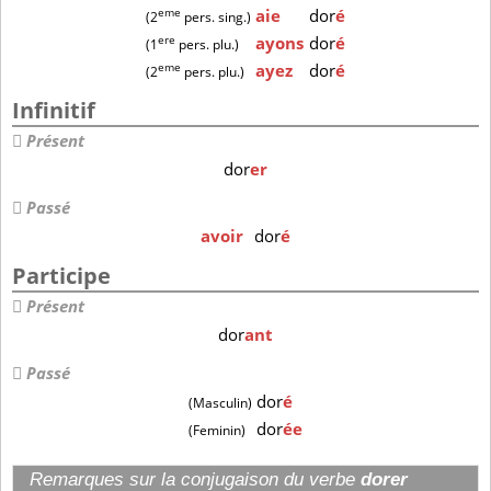
eme
aie
dor
é
(2
pers. sing.)
ere
ayons
dor
é
(1
pers. plu.)
eme
ayez
dor
é
(2
pers. plu.)
Infinitif
Présent
dor
er
Passé
avoir
dor
é
Participe
Présent
dor
ant
Passé
dor
é
(Masculin)
dor
ée
(Feminin)
Remarques sur la conjugaison du verbe
dorer