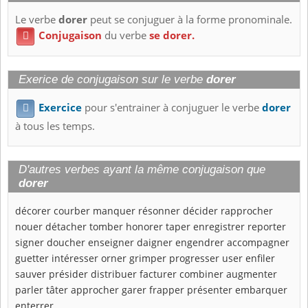
Le verbe
dorer
peut se conjuguer à la forme pronominale.
Conjugaison
du verbe
se dorer.

Exerice de conjugaison sur le verbe
dorer
Exercice
pour s'entrainer à conjuguer le verbe
dorer

à tous les temps.
D'autres verbes ayant la même conjugaison que
dorer
décorer
courber
manquer
résonner
décider
rapprocher
nouer
détacher
tomber
honorer
taper
enregistrer
reporter
signer
doucher
enseigner
daigner
engendrer
accompagner
guetter
intéresser
orner
grimper
progresser
user
enfiler
sauver
présider
distribuer
facturer
combiner
augmenter
parler
tâter
approcher
garer
frapper
présenter
embarquer
enterrer