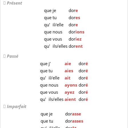
Présent
que
je
dor
e
que
tu
dor
es
qu'
il/elle
dor
e
que
nous
dor
ions
que
vous
dor
iez
qu'
ils/elles
dor
ent
Passé
que
j'
aie
dor
é
que
tu
aies
dor
é
qu'
il/elle
ait
dor
é
que
nous
ayons
dor
é
que
vous
ayez
dor
é
qu'
ils/elles
aient
dor
é
Imparfait
que
je
dor
asse
que
tu
dor
asses