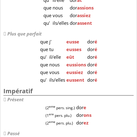
qu'
il/elle
dor
ât
que
nous
dor
assions
que
vous
dor
assiez
qu'
ils/elles
dor
assent
Plus que parfait
que
j'
eusse
dor
é
que
tu
eusses
dor
é
qu'
il/elle
eût
dor
é
que
nous
eussions
dor
é
que
vous
eussiez
dor
é
qu'
ils/elles
eussent
dor
é
Impératif
Présent
eme
dor
e
(2
pers. sing.)
ere
dor
ons
(1
pers. plu.)
eme
dor
ez
(2
pers. plu.)
Passé