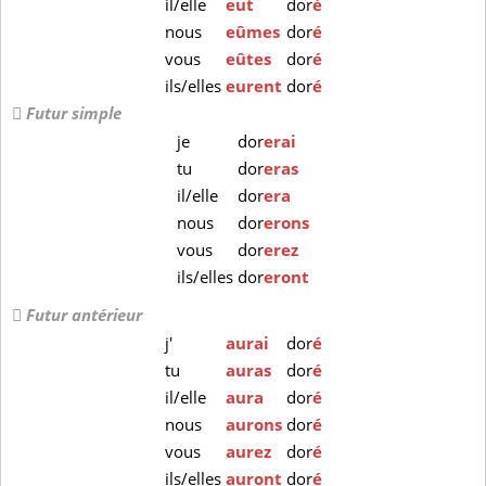
il/elle
eut
dor
é
nous
eûmes
dor
é
vous
eûtes
dor
é
ils/elles
eurent
dor
é
Futur simple
je
dor
erai
tu
dor
eras
il/elle
dor
era
nous
dor
erons
vous
dor
erez
ils/elles
dor
eront
Futur antérieur
j'
aurai
dor
é
tu
auras
dor
é
il/elle
aura
dor
é
nous
aurons
dor
é
vous
aurez
dor
é
ils/elles
auront
dor
é