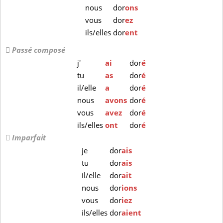
nous
dor
ons
vous
dor
ez
ils/elles
dor
ent
Passé composé
j'
ai
dor
é
tu
as
dor
é
il/elle
a
dor
é
nous
avons
dor
é
vous
avez
dor
é
ils/elles
ont
dor
é
Imparfait
je
dor
ais
tu
dor
ais
il/elle
dor
ait
nous
dor
ions
vous
dor
iez
ils/elles
dor
aient