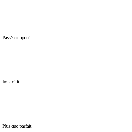
Passé composé
Imparfait
Plus que parfait