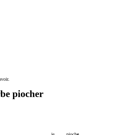
avoir.
rbe
piocher
je
pioch
e