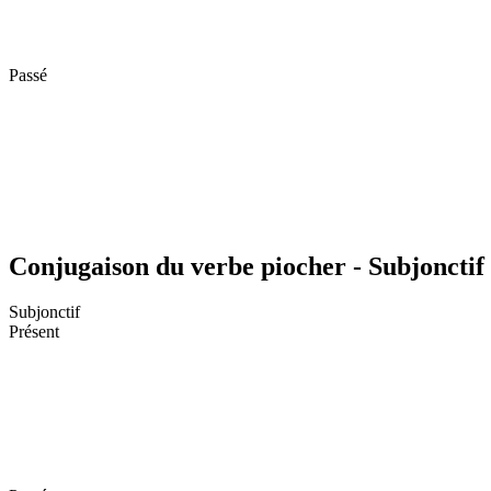
Passé
Conjugaison du verbe piocher - Subjonctif
Subjonctif
Présent