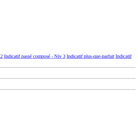
 2
Indicatif passé composé - Niv 3
Indicatif plus-que-parfait
Indicatif