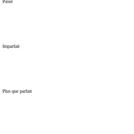
Passé
Imparfait
Plus que parfait