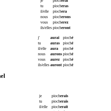
je
pioch
erai
tu
pioch
eras
il/elle
pioch
era
nous
pioch
erons
vous
pioch
erez
ils/elles
pioch
eront
j'
aurai
pioch
é
tu
auras
pioch
é
il/elle
aura
pioch
é
nous
aurons
pioch
é
vous
aurez
pioch
é
ils/elles
auront
pioch
é
el
je
pioch
erais
tu
pioch
erais
il/elle
pioch
erait