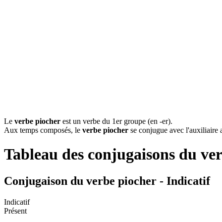
Le
verbe piocher
est un verbe du 1er groupe (en -er).
Aux temps composés, le
verbe piocher
se conjugue avec l'auxiliaire 
Tableau des conjugaisons du ve
Conjugaison du verbe piocher - Indicatif
Indicatif
Présent