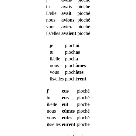
tu
avais
pioch
é
il/elle
avait
pioch
é
nous
avions
pioch
é
vous
aviez
pioch
é
ils/elles
avaient
pioch
é
je
pioch
ai
tu
pioch
as
il/elle
pioch
a
nous
pioch
âmes
vous
pioch
âtes
ils/elles
pioch
èrent
j'
eus
pioch
é
tu
eus
pioch
é
il/elle
eut
pioch
é
nous
eûmes
pioch
é
vous
eûtes
pioch
é
ils/elles
eurent
pioch
é