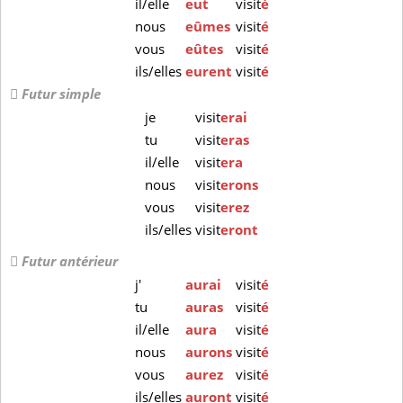
il/elle
eut
visit
é
nous
eûmes
visit
é
vous
eûtes
visit
é
ils/elles
eurent
visit
é
Futur simple
je
visit
erai
tu
visit
eras
il/elle
visit
era
nous
visit
erons
vous
visit
erez
ils/elles
visit
eront
Futur antérieur
j'
aurai
visit
é
tu
auras
visit
é
il/elle
aura
visit
é
nous
aurons
visit
é
vous
aurez
visit
é
ils/elles
auront
visit
é