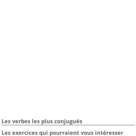
Les verbes les plus conjugués
Les exercices qui pourraient vous intéresser