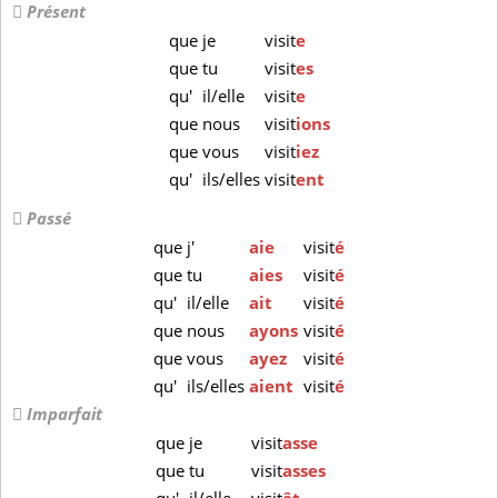
Présent
que
je
visit
e
que
tu
visit
es
qu'
il/elle
visit
e
que
nous
visit
ions
que
vous
visit
iez
qu'
ils/elles
visit
ent
Passé
que
j'
aie
visit
é
que
tu
aies
visit
é
qu'
il/elle
ait
visit
é
que
nous
ayons
visit
é
que
vous
ayez
visit
é
qu'
ils/elles
aient
visit
é
Imparfait
que
je
visit
asse
que
tu
visit
asses