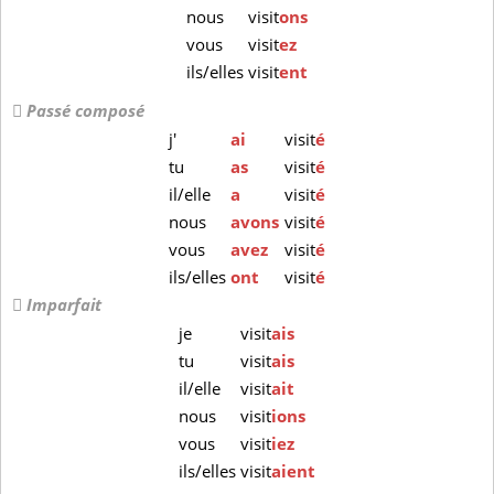
nous
visit
ons
vous
visit
ez
ils/elles
visit
ent
Passé composé
j'
ai
visit
é
tu
as
visit
é
il/elle
a
visit
é
nous
avons
visit
é
vous
avez
visit
é
ils/elles
ont
visit
é
Imparfait
je
visit
ais
tu
visit
ais
il/elle
visit
ait
nous
visit
ions
vous
visit
iez
ils/elles
visit
aient