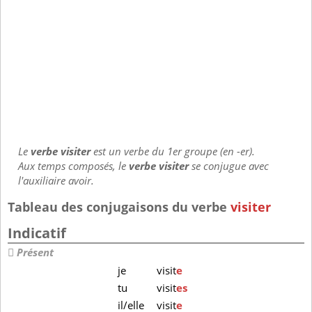
Le
verbe visiter
est un verbe du 1er groupe (en -er).
Aux temps composés, le
verbe visiter
se conjugue avec
l'auxiliaire avoir.
Tableau des conjugaisons du verbe
visiter
Indicatif
Présent
je
visit
e
tu
visit
es
il/elle
visit
e