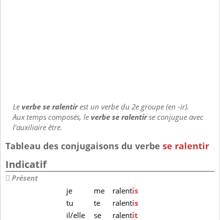
Le
verbe se ralentir
est un verbe du 2e groupe (en -ir).
Aux temps composés, le
verbe se ralentir
se conjugue avec
l'auxiliaire être.
Tableau des conjugaisons du verbe
se ralentir
Indicatif
Présent
je
me
ralent
is
tu
te
ralent
is
il/elle
se
ralent
it