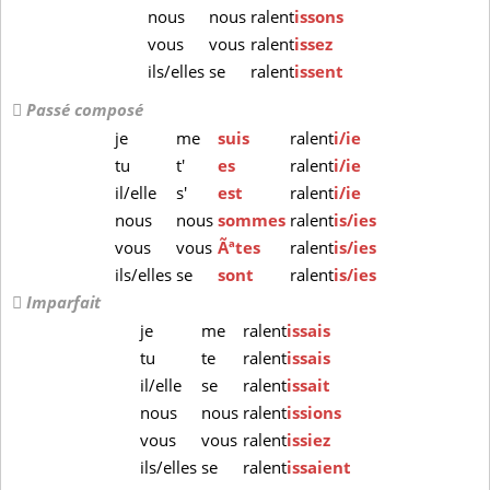
nous
nous
ralent
issons
vous
vous
ralent
issez
ils/elles
se
ralent
issent
Passé composé
je
me
suis
ralent
i/ie
tu
t'
es
ralent
i/ie
il/elle
s'
est
ralent
i/ie
nous
nous
sommes
ralent
is/ies
vous
vous
Ãªtes
ralent
is/ies
ils/elles
se
sont
ralent
is/ies
Imparfait
je
me
ralent
issais
tu
te
ralent
issais
il/elle
se
ralent
issait
nous
nous
ralent
issions
vous
vous
ralent
issiez
ils/elles
se
ralent
issaient