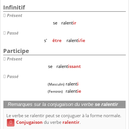
Infinitif
Présent
se
ralent
ir
Passé
s'
être
ralent
i/ie
Participe
Présent
se
ralent
issant
Passé
ralent
i
(Masculin)
ralent
ie
(Feminin)
Remarques sur la conjugaison du verbe
se ralentir
Le verbe se ralentir peut se conjuguer à la forme normale.
Conjugaison
du verbe
ralentir
.
