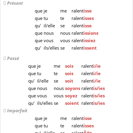
Présent
que
je
me
ralent
isse
que
tu
te
ralent
isses
qu'
il/elle
se
ralent
isse
que
nous
nous
ralent
issions
que
vous
vous
ralent
issiez
qu'
ils/elles
se
ralent
issent
Passé
que
je
me
sois
ralent
i/ie
que
tu
te
sois
ralent
i/ie
qu'
il/elle
se
soit
ralent
i/ie
que
nous
nous
soyons
ralent
is/ies
que
vous
vous
soyez
ralent
is/ies
qu'
ils/elles
se
soient
ralent
is/ies
Imparfait
que
je
me
ralent
isse
que
tu
te
ralent
isses