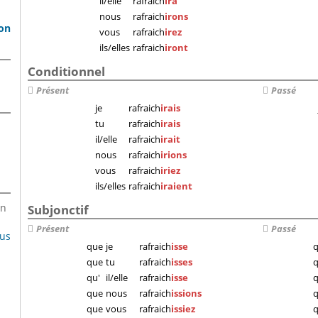
il/elle
rafraich
ira
nous
rafraich
irons
son
vous
rafraich
irez
ils/elles
rafraich
iront
Conditionnel
Présent
Passé
je
rafraich
irais
tu
rafraich
irais
il/elle
rafraich
irait
nous
rafraich
irions
vous
rafraich
iriez
ils/elles
rafraich
iraient
en
Subjonctif
Présent
Passé
lus
que
je
rafraich
isse
que
tu
rafraich
isses
qu'
il/elle
rafraich
isse
q
que
nous
rafraich
issions
que
vous
rafraich
issiez