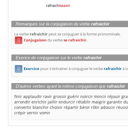
rafraich
issant
Remarques sur la conjugaison du verbe
rafraichir
Le verbe
rafraichir
peut se conjuguer à la forme pronominale.
Conjugaison
du verbe
se rafraichir.

Exerice de conjugaison sur le verbe
rafraichir
Exercice
pour s'entrainer à conjuguer le verbe
rafraichir
à t

D'autres verbes ayant la même conjugaison que
rafraichir
finir
applaudir
ravir
grossir
guérir
noircir
mincir
réjouir
gra
arrondir
enrichir
jaillir
endurcir
rétablir
maigrir
garantir
du
convertir
blanchir
choisir
répartir
bénir
rôtir
adoucir
réussi
crépir
vernir
vomir