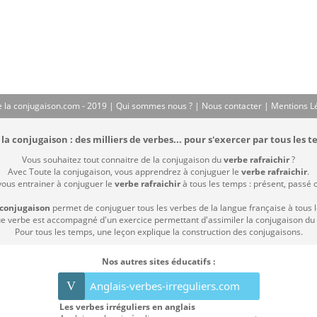
 la conjugaison.com - 2019 |
Qui sommes nous ?
|
Nous contacter
|
Mentions L
la conjugaison : des milliers de verbes... pour s'exercer par tous les t
Vous souhaitez tout connaitre de la conjugaison du
verbe rafraichir
?
Avec Toute la conjugaison, vous apprendrez à conjuguer le
verbe rafraichir
.
vous entrainer à conjuguer le
verbe rafraichir
à tous les temps : présent, passé co
 conjugaison
permet de conjuguer tous les verbes de la langue française à tous 
 verbe est accompagné d'un exercice permettant d'assimiler la conjugaison du
Pour tous les temps, une leçon explique la construction des conjugaisons.
Nos autres sites éducatifs :
V
Anglais-verbes-irreguliers.com
Les verbes irréguliers en anglais