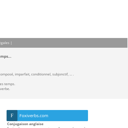
égales
|
emps...
mposé, imparfait, conditionnel, subjonctif, ... .
les temps.
 verbe.
F
Foxiverbs.com
Conjugaison anglaise