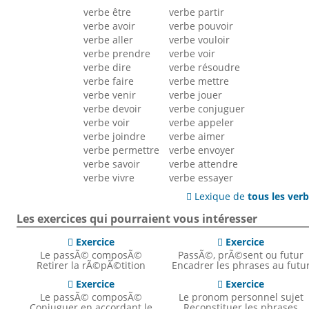
verbe être
verbe partir
verbe avoir
verbe pouvoir
verbe aller
verbe vouloir
verbe prendre
verbe voir
verbe dire
verbe résoudre
verbe faire
verbe mettre
verbe venir
verbe jouer
verbe devoir
verbe conjuguer
verbe voir
verbe appeler
verbe joindre
verbe aimer
verbe permettre
verbe envoyer
verbe savoir
verbe attendre
verbe vivre
verbe essayer
Lexique de
tous les ver

Les exercices qui pourraient vous intéresser
Exercice
Exercice


Le passÃ© composÃ©
PassÃ©, prÃ©sent ou futur
Retirer la rÃ©pÃ©tition
Encadrer les phrases au futu
Exercice
Exercice


Le passÃ© composÃ©
Le pronom personnel sujet
Conjuguer en accordant le
Reconstituer les phrases