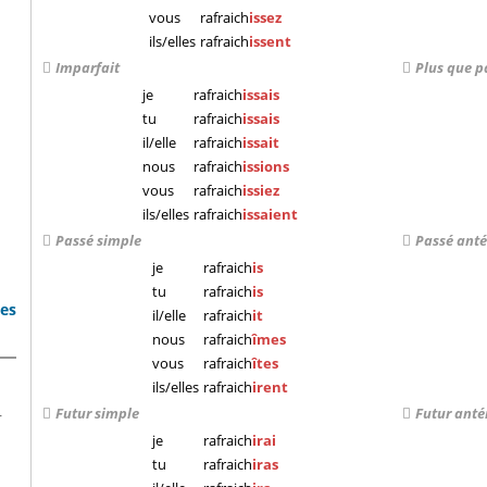
vous
rafraich
issez
ils/elles
rafraich
issent
Imparfait
Plus que p
je
rafraich
issais
tu
rafraich
issais
il/elle
rafraich
issait
nous
rafraich
issions
vous
rafraich
issiez
ils/elles
rafraich
issaient
Passé simple
Passé anté
je
rafraich
is
tu
rafraich
is
bes
il/elle
rafraich
it
nous
rafraich
îmes
vous
rafraich
îtes
ils/elles
rafraich
irent
Futur simple
Futur anté
r
je
rafraich
irai
tu
rafraich
iras