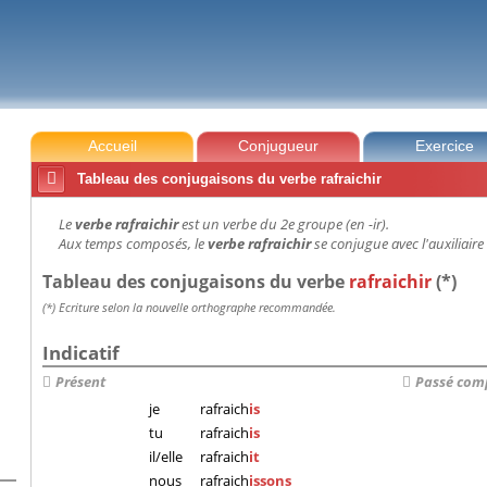
Accueil
Conjugueur
Exercice

Tableau des conjugaisons du verbe rafraichir
Le
verbe rafraichir
est un verbe du 2e groupe (en -ir).
Aux temps composés, le
verbe rafraichir
se conjugue avec l'auxiliaire 
Tableau des conjugaisons du verbe
rafraichir
(*)
(*) Ecriture selon la nouvelle orthographe recommandée.
Indicatif
Présent
Passé com
je
rafraich
is
tu
rafraich
is
il/elle
rafraich
it
nous
rafraich
issons