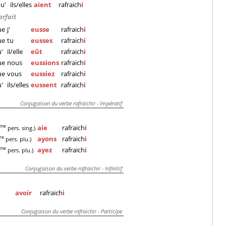
u'
ils/elles
aient
rafraich
i
arfait
ue
j'
eusse
rafraich
i
ue
tu
eusses
rafraich
i
'
il/elle
eût
rafraich
i
ue
nous
eussions
rafraich
i
ue
vous
eussiez
rafraich
i
'
ils/elles
eussent
rafraich
i
Conjugaison du verbe rafraichir - Impératif
aie
rafraich
i
eme
pers. sing.)
ayons
rafraich
i
re
pers. plu.)
ayez
rafraich
i
eme
pers. plu.)
Conjugaison du verbe rafraichir - Infinitif
avoir
rafraich
i
Conjugaison du verbe rafraichir - Participe