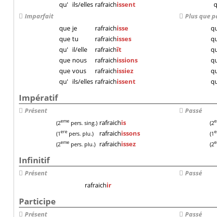
qu'
ils/elles
rafraich
issent
q
Imparfait
Plus que p
que
je
rafraich
isse
q
que
tu
rafraich
isses
q
qu'
il/elle
rafraich
ît
qu
que
nous
rafraich
issions
q
que
vous
rafraich
issiez
q
qu'
ils/elles
rafraich
issent
qu
Impératif
Présent
Passé
rafraich
is
eme
(2
pers. sing.)
(2
rafraich
issons
ere
e
(1
pers. plu.)
(1
rafraich
issez
eme
(2
pers. plu.)
(2
Infinitif
Présent
Passé
rafraich
ir
Participe
Présent
Passé