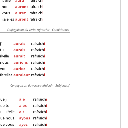
il/elle
aura
rafraich
i
nous
aurons
rafraich
i
vous
aurez
rafraich
i
ils/elles
auront
rafraich
i
Conjugaison du verbe rafraichir - Conditionnel
j'
aurais
rafraich
i
tu
aurais
rafraich
i
il/elle
aurait
rafraich
i
nous
aurions
rafraich
i
vous
auriez
rafraich
i
ils/elles
auraient
rafraich
i
Conjugaison du verbe rafraichir - Subjonctif
que
j'
aie
rafraich
i
que
tu
aies
rafraich
i
u'
il/elle
ait
rafraich
i
que
nous
ayons
rafraich
i
que
vous
ayez
rafraich
i