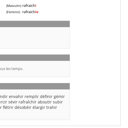
rafraich
i
(Masculin)
rafraich
ie
(Feminin)
ous les temps.
ndir
envahir
remplir
définir
gémir
rcir
sévir
rafraîchir
aboutir
subir
r
flétrir
désobéir
élargir
trahir