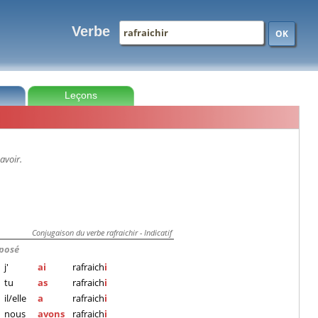
Verbe
OK
Leçons
avoir.
Conjugaison du verbe rafraichir - Indicatif
posé
j'
ai
rafraich
i
tu
as
rafraich
i
il/elle
a
rafraich
i
nous
avons
rafraich
i