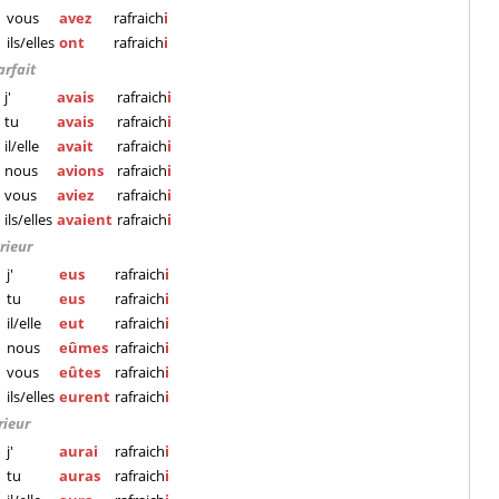
vous
avez
rafraich
i
ils/elles
ont
rafraich
i
arfait
j'
avais
rafraich
i
tu
avais
rafraich
i
il/elle
avait
rafraich
i
nous
avions
rafraich
i
vous
aviez
rafraich
i
ils/elles
avaient
rafraich
i
rieur
j'
eus
rafraich
i
tu
eus
rafraich
i
il/elle
eut
rafraich
i
nous
eûmes
rafraich
i
vous
eûtes
rafraich
i
ils/elles
eurent
rafraich
i
rieur
j'
aurai
rafraich
i
tu
auras
rafraich
i