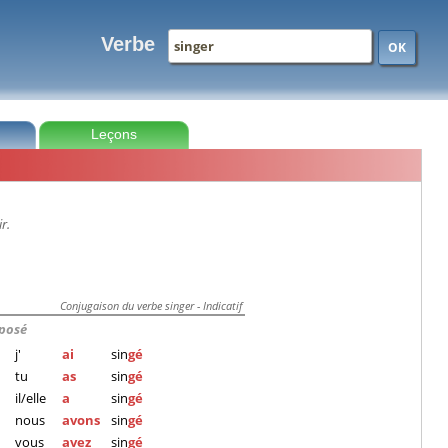
Verbe
OK
Leçons
r.
Conjugaison du verbe singer - Indicatif
posé
j'
ai
sin
gé
tu
as
sin
gé
il/elle
a
sin
gé
nous
avons
sin
gé
vous
avez
sin
gé