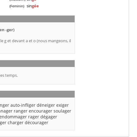
sin
gée
(Feminin)
en -ger)
 le g et devant a et o (nous mangeons, il
les temps.
nger
auto-infliger
déneiger
exiger
nager
ranger
encourager
soulager
endommager
rager
dégager
ger
charger
décourager