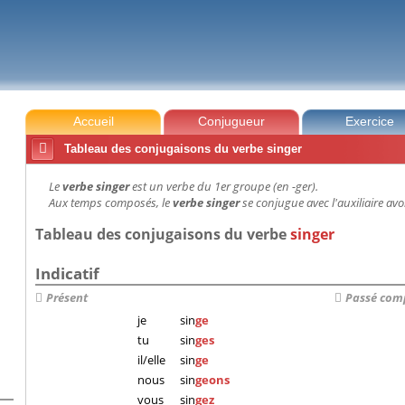
Accueil
Conjugueur
Exercice

Tableau des conjugaisons du verbe singer
Le
verbe singer
est un verbe du 1er groupe (en -ger).
Aux temps composés, le
verbe singer
se conjugue avec l'auxiliaire avoi
Tableau des conjugaisons du verbe
singer
Indicatif
Présent
Passé com
je
sin
ge
tu
sin
ges
il/elle
sin
ge
nous
sin
geons
vous
sin
gez