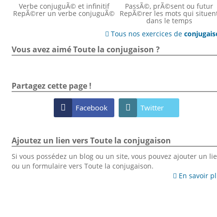
Verbe conjuguÃ© et infinitif
PassÃ©, prÃ©sent ou futur
RepÃ©rer un verbe conjuguÃ©
RepÃ©rer les mots qui situen
dans le temps
Tous nos exercices de
conjugai

Vous avez aimé Toute la conjugaison ?
Partagez cette page !

Facebook

Twitter
Ajoutez un lien vers Toute la conjugaison
Si vous possédez un blog ou un site, vous pouvez ajouter un li
ou un formulaire vers Toute la conjugaison.
En savoir p
