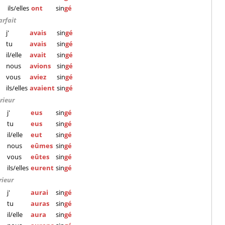
ils/elles
ont
sin
gé
arfait
j'
avais
sin
gé
tu
avais
sin
gé
il/elle
avait
sin
gé
nous
avions
sin
gé
vous
aviez
sin
gé
ils/elles
avaient
sin
gé
rieur
j'
eus
sin
gé
tu
eus
sin
gé
il/elle
eut
sin
gé
nous
eûmes
sin
gé
vous
eûtes
sin
gé
ils/elles
eurent
sin
gé
rieur
j'
aurai
sin
gé
tu
auras
sin
gé
il/elle
aura
sin
gé