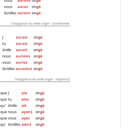
nous
aurons
sin
gé
vous
aurez
sin
gé
ils/elles
auront
sin
gé
Conjugaison du verbe singer - Conditionnel
j'
aurais
sin
gé
tu
aurais
sin
gé
il/elle
aurait
sin
gé
nous
aurions
sin
gé
vous
auriez
sin
gé
ils/elles
auraient
sin
gé
Conjugaison du verbe singer - Subjonctif
que
j'
aie
sin
gé
que
tu
aies
sin
gé
qu'
il/elle
ait
sin
gé
que
nous
ayons
sin
gé
que
vous
ayez
sin
gé
qu'
ils/elles
aient
sin
gé