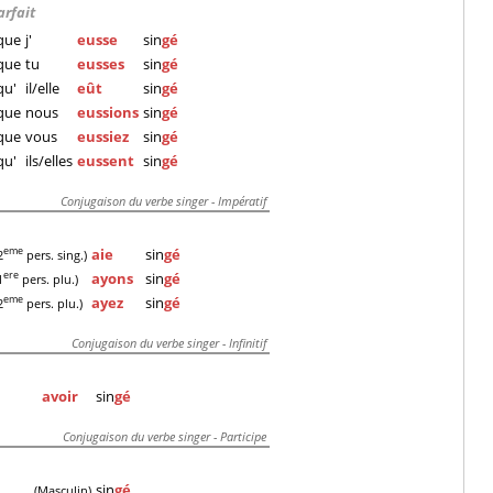
arfait
que
j'
eusse
sin
gé
que
tu
eusses
sin
gé
qu'
il/elle
eût
sin
gé
que
nous
eussions
sin
gé
que
vous
eussiez
sin
gé
qu'
ils/elles
eussent
sin
gé
Conjugaison du verbe singer - Impératif
aie
sin
gé
eme
2
pers. sing.)
ayons
sin
gé
ere
1
pers. plu.)
ayez
sin
gé
eme
2
pers. plu.)
Conjugaison du verbe singer - Infinitif
avoir
sin
gé
Conjugaison du verbe singer - Participe
sin
gé
(Masculin)