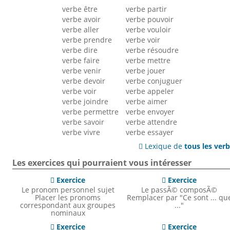
verbe être
verbe partir
verbe avoir
verbe pouvoir
verbe aller
verbe vouloir
verbe prendre
verbe voir
verbe dire
verbe résoudre
verbe faire
verbe mettre
verbe venir
verbe jouer
verbe devoir
verbe conjuguer
verbe voir
verbe appeler
verbe joindre
verbe aimer
verbe permettre
verbe envoyer
verbe savoir
verbe attendre
verbe vivre
verbe essayer
Lexique de
tous les ver

Les exercices qui pourraient vous intéresser
Exercice
Exercice


Le pronom personnel sujet
Le passÃ© composÃ©
Placer les pronoms
Remplacer par "Ce sont ... qu
correspondant aux groupes
..."
nominaux
Exercice
Exercice

