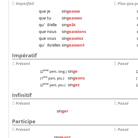
Imparfait
Plus que p
que
je
sin
geasse
que
tu
sin
geasses
qu'
il/elle
sin
geât
que
nous
sin
geassions
que
vous
sin
geassiez
qu'
ils/elles
sin
geassent
Impératif
Présent
Passé
sin
ge
eme
(2
pers. sing.)
(
sin
geons
ere
(1
pers. plu.)
(
sin
gez
eme
(2
pers. plu.)
(
Infinitif
Présent
Passé
sin
ger
Participe
Présent
Passé
sin
geant