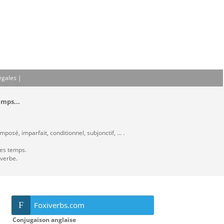
égales
|
emps...
osé, imparfait, conditionnel, subjonctif, ... .
les temps.
 verbe.
F
Foxiverbs.com
Conjugaison anglaise