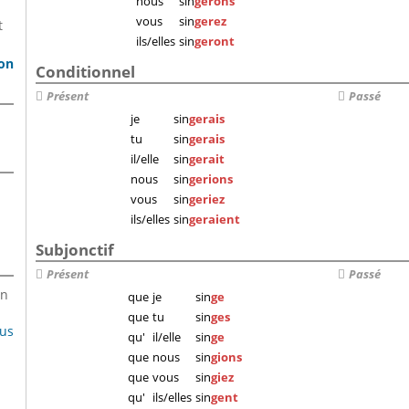
nous
sin
gerons
vous
sin
gerez
t
ils/elles
sin
geront
son
Conditionnel
Présent
Passé
je
sin
gerais
tu
sin
gerais
il/elle
sin
gerait
nous
sin
gerions
vous
sin
geriez
ils/elles
sin
geraient
Subjonctif
Présent
Passé
en
que
je
sin
ge
que
tu
sin
ges
lus
qu'
il/elle
sin
ge
que
nous
sin
gions
que
vous
sin
giez
qu'
ils/elles
sin
gent