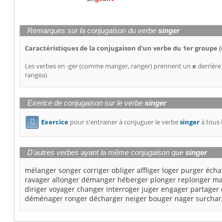
Remarques sur la conjugaison du verbe
singer
Caractéristiques de la conjugaison d'un verbe du 1er groupe (
Les verbes en -ger (comme manger, ranger) prennent un
e
derrière
rangea).
Exerice de conjugaison sur le verbe
singer
Exercice
pour s'entrainer à conjuguer le verbe
singer
à tous 

D'autres verbes ayant la même conjugaison que
singer
mélanger
songer
corriger
obliger
affliger
loger
purger
écha
ravager
allonger
démanger
héberger
plonger
replonger
ma
diriger
voyager
changer
interroger
juger
engager
partager
déménager
ronger
décharger
neiger
bouger
nager
surchar