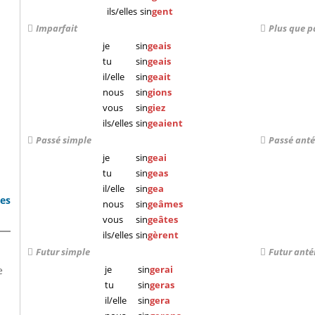
ils/elles
sin
gent
Imparfait
Plus que p
je
sin
geais
tu
sin
geais
il/elle
sin
geait
nous
sin
gions
vous
sin
giez
ils/elles
sin
geaient
Passé simple
Passé anté
je
sin
geai
tu
sin
geas
il/elle
sin
gea
bes
nous
sin
geâmes
vous
sin
geâtes
ils/elles
sin
gèrent
Futur simple
Futur anté
je
sin
gerai
e
tu
sin
geras
il/elle
sin
gera