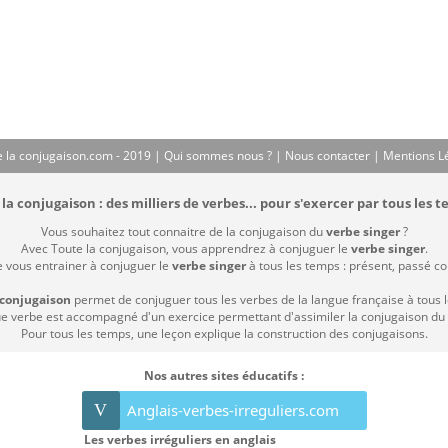
 la conjugaison.com - 2019 |
Qui sommes nous ?
|
Nous contacter
|
Mentions L
la conjugaison : des milliers de verbes... pour s'exercer par tous les t
Vous souhaitez tout connaitre de la conjugaison du
verbe singer
?
Avec Toute la conjugaison, vous apprendrez à conjuguer le
verbe singer
.
e vous entrainer à conjuguer le
verbe singer
à tous les temps : présent, passé comp
 conjugaison
permet de conjuguer tous les verbes de la langue française à tous 
 verbe est accompagné d'un exercice permettant d'assimiler la conjugaison du
Pour tous les temps, une leçon explique la construction des conjugaisons.
Nos autres sites éducatifs :
V
Anglais-verbes-irreguliers.com
Les verbes irréguliers en anglais