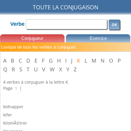
TOUTE LA CONJUGAISON
Verbe
OK
Conjugueur
Exercice
Lexique de tous les verbes à conjuguer
Leçons
A
B
C
D
E
F
G
H
I
J
K
L
M
N
O
P
Q
R
S
T
U
V
W
X
Y
Z
4 verbes à conjuguer à la lettre K
Page
1
|
kidnapper
kifer
kilomÃ©trer