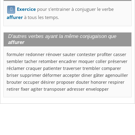
Exercice
pour s'entrainer à conjuguer le verbe

affurer
à tous les temps.
D'autres verbes ayant la même conjugaison que
affurer
formuler
redonner
rénover
sauter
contester
profiter
casser
sembler
tacher
retomber
encadrer
moquer
coller
préserver
réclamer
craquer
patienter
traverser
trembler
comparer
briser
supprimer
déformer
accepter
diner
gâter
agenouiller
brouter
occuper
désirer
proposer
douter
honorer
respirer
retirer
fixer
agiter
transposer
adresser
envelopper