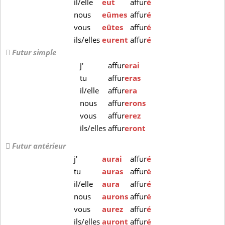
il/elle
eut
affur
é
nous
eûmes
affur
é
vous
eûtes
affur
é
ils/elles
eurent
affur
é
Futur simple
j'
affur
erai
tu
affur
eras
il/elle
affur
era
nous
affur
erons
vous
affur
erez
ils/elles
affur
eront
Futur antérieur
j'
aurai
affur
é
tu
auras
affur
é
il/elle
aura
affur
é
nous
aurons
affur
é
vous
aurez
affur
é
ils/elles
auront
affur
é