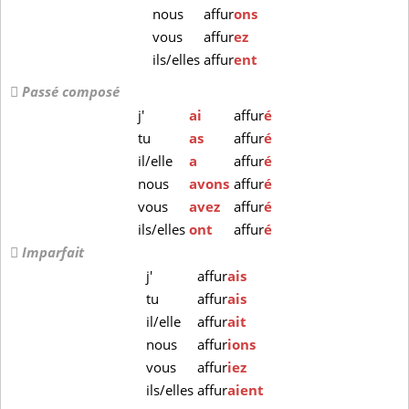
nous
affur
ons
vous
affur
ez
ils/elles
affur
ent
Passé composé
j'
ai
affur
é
tu
as
affur
é
il/elle
a
affur
é
nous
avons
affur
é
vous
avez
affur
é
ils/elles
ont
affur
é
Imparfait
j'
affur
ais
tu
affur
ais
il/elle
affur
ait
nous
affur
ions
vous
affur
iez
ils/elles
affur
aient